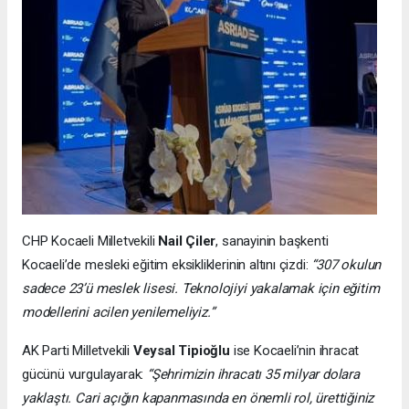
CHP Kocaeli Milletvekili
Nail Çiler
, sanayinin başkenti
Kocaeli’de mesleki eğitim eksikliklerinin altını çizdi:
“307 okulun
sadece 23’ü meslek lisesi. Teknolojiyi yakalamak için eğitim
modellerini acilen yenilemeliyiz.”
AK Parti Milletvekili
Veysal Tipioğlu
ise Kocaeli’nin ihracat
gücünü vurgulayarak:
“Şehrimizin ihracatı 35 milyar dolara
yaklaştı. Cari açığın kapanmasında en önemli rol, ürettiğiniz