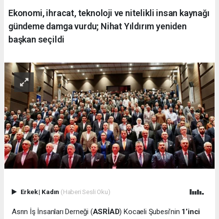
Ekonomi, ihracat, teknoloji ve nitelikli insan kaynağı
gündeme damga vurdu; Nihat Yıldırım yeniden
başkan seçildi
Erkek
|
Kadın
(Haberi Sesli Oku)
Asrın İş İnsanları Derneği (
ASRİAD
) Kocaeli Şubesi’nin
1’inci