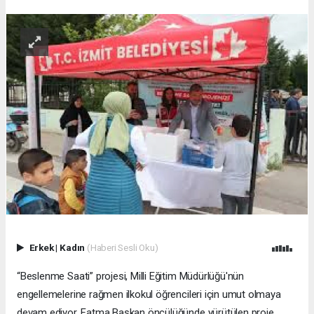
Erkek
|
Kadın
(Haberi Sesli Oku)
“Beslenme Saati” projesi, Milli Eğitim Müdürlüğü'nün
engellemelerine rağmen ilkokul öğrencileri için umut olmaya
devam ediyor. Fatma Başkan öncülüğünde yürütülen proje