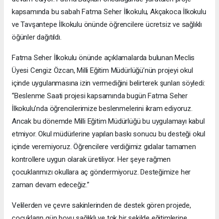
kapsamında bu sabah Fatma Seher İlkokulu, Akçakoca İlkokulu
ve Tavşantepe İlkokulu önünde öğrencilere ücretsiz ve sağlıklı
öğünler dağıtıldı.
Fatma Seher İlkokulu önünde açıklamalarda bulunan Meclis
Üyesi Cengiz Özcan, Milli Eğitim Müdürlüğü’nün projeyi okul
içinde uygulanmasına izin vermediğini belirterek şunları söyledi:
“Beslenme Saati projesi kapsamında bugün Fatma Seher
İlkokulu’nda öğrencilerimize beslenmelerini ikram ediyoruz.
Ancak bu dönemde Milli Eğitim Müdürlüğü bu uygulamayı kabul
etmiyor. Okul müdürlerine yapılan baskı sonucu bu desteği okul
içinde veremiyoruz. Öğrencilere verdiğimiz gıdalar tamamen
kontrollere uygun olarak üretiliyor. Her şeye rağmen
çocuklarımızı okullara aç göndermiyoruz. Desteğimize her
zaman devam edeceğiz.”
Velilerden ve çevre sakinlerinden de destek gören projede,
çocukların gün boyu sağlıklı ve tok bir şekilde eğitimlerine