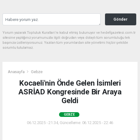
Gönder
Yorum yazarak Topluluk Kuralları’nı kabul etmiş bulunuyor ve hedefgazetesi.com.tr
sitesine yaptığınız yorumunuzla ilgili doğrudan veya dolaylı tüm sorumluluğu tek
başınıza üstleniyorsunuz. Yazılan tüm yorumlardan site yönetimi hiçbir şekilde
sorumlu tutulamaz.
Anasayfa
Gebze
Kocaeli'nin Önde Gelen İsimleri
ASRİAD Kongresinde Bir Araya
Geldi
GEBZE
06.12.2025 - 21:34, Güncelleme: 06.12.2025 - 22:46