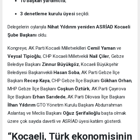
10 başkan yardımcısı
,
3 denetleme kurulu üyesi
seçildi.
Delegelerin oylarıyla
Nihat Yıldırım yeniden ASRİAD Kocaeli
Şube Başkanı
oldu.
Kongreye; AK Parti Kocaeli Milletvekilleri
Cemil Yaman
ve
Veysal Tipioğlu
, CHP Kocaeli Milletvekili
Nail Çiler
, Gebze
Belediye Başkanı
Zinnur Büyükgöz
, Kocaeli Büyükşehir
Belediyesi Başkanvekili
Hasan Soba
, AK Parti Gebze İlçe
Başkanı
Recep Kaya
, CHP Gebze İlçe Başkanı
Gökhan Orhan
,
MHP Gebze İlçe Başkanı
Coşkun Öztürk
, AK Parti Çayırova
İlçe Başkanı
Erhan Sarıdede
, AK Parti Dilovası İlçe Başkanı
İlhan Yıldırım
GTO Yönetim Kurulu Başkanı Abdurrahman
Aslantaş ve Meclis Başkanı
Oğuz Şerifalioğlu
başta olmak
üzere çok sayıda davetli ve ASRİAD üyesi katılım gösterdi.
“Kocaeli, Türk ekonomisinin