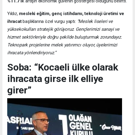
%11.7
’lik artışın ekonomik güvenin göstergesi olduğunu belirtti.
Yıldız,
mesleki eğitim, genç istihdamı, teknoloji üretimi ve
ihracat
başlıklarına özel vurgu yaptı:
“Meslek liseleri ve
yüksekokulları stratejik görüyoruz. Gençlerimizi sanayi ve
hizmet sektörleriyle doğru şekilde buluşturmak zorundayız.
Teknopark projelerine melek yatırımcı oluyor, üyelerimizi
ihracata yönlendiriyoruz.”
Soba: “Kocaeli ülke olarak
ihracata girse ilk elliye
girer”