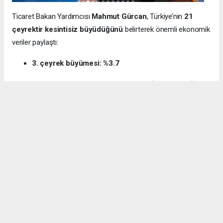
Ticaret Bakan Yardımcısı
Mahmut Gürcan
, Türkiye’nin
21
çeyrektir kesintisiz büyüdüğünü
belirterek önemli ekonomik
veriler paylaştı:
3. çeyrek büyümesi: %3.7
12 aylık ihracat: 270.6 milyar dolar (tarihi rekor)
Milli gelir: 1 trilyon 538 milyar dolar
Gürcan ayrıca e-ticaret hacminin
136 milyar TL’den 3 trilyon
TL’ye
yükseldiğini, bugün
600 bin işletmenin
e-ticarette aktif
olduğunu söyledi.
Kocaeli’nin dış ticaret verilerine de dikkat çeken
Gürcan:
“2024’te ihracat %7.3 artarak 32 milyar dolara ulaştı.
İhracatın ithalatı karşılama oranı 2025’te %87.5’e yükseldi. Bu
tablo Kocaeli’nin üretim gücünü net şekilde ortaya koyuyor.”