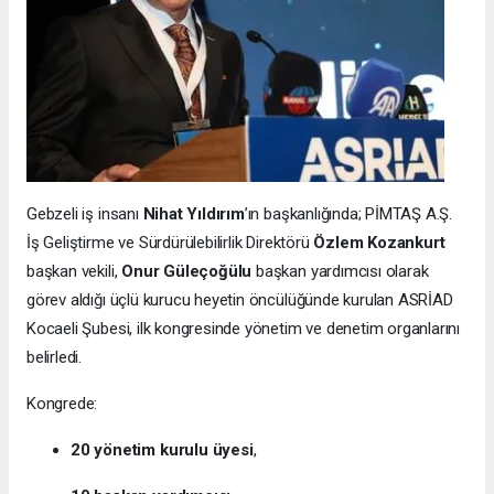
Gebzeli iş insanı
Nihat Yıldırım
’ın başkanlığında; PİMTAŞ A.Ş.
İş Geliştirme ve Sürdürülebilirlik Direktörü
Özlem Kozankurt
başkan vekili,
Onur Güleçoğülu
başkan yardımcısı olarak
görev aldığı üçlü kurucu heyetin öncülüğünde kurulan ASRİAD
Kocaeli Şubesi, ilk kongresinde yönetim ve denetim organlarını
belirledi.
Kongrede:
20 yönetim kurulu üyesi
,