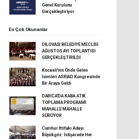
Genel Kurulunu
Gerçekleştiriyor
En Çok Okunanlar
DİLOVASI BELEDİYE MECLİSİ
AĞUSTOS AYI TOPLANTISI
GERÇEKLEŞTİRİLDİ
Kocaeli'nin Önde Gelen
İsimleri ASRİAD Kongresinde
Bir Araya Geldi
DARICA'DA KABA ATIK
TOPLAMA PROGRAMI
MAHALLE MAHALLE
SÜRÜYOR
Cumhur İttifakı Adayı
Büyükgöz: İstişarede Her