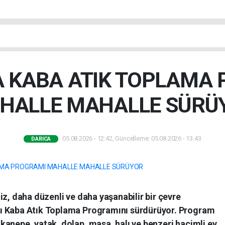
A KABA ATIK TOPLAMA
HALLE MAHALLE SÜRÜ
05.08.2026 - 12:42, Güncelleme: 05.08.2026 - 13:43
DARICA
iz, daha düzenli ve daha yaşanabilir bir çevre
ı Kaba Atık Toplama Programını sürdürüyor. Program
anepe, yatak, dolap, masa, halı ve benzeri hacimli ev