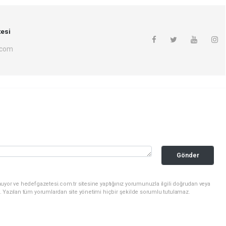
esi
.com
Gönder
uyor ve hedefgazetesi.com.tr sitesine yaptığınız yorumunuzla ilgili doğrudan veya
. Yazılan tüm yorumlardan site yönetimi hiçbir şekilde sorumlu tutulamaz.