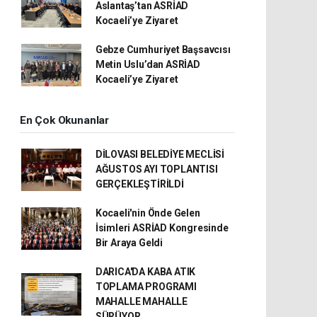
Aslantaş’tan ASRİAD
Kocaeli’ye Ziyaret
Gebze Cumhuriyet Başsavcısı
Metin Uslu’dan ASRİAD
Kocaeli’ye Ziyaret
En Çok Okunanlar
DİLOVASI BELEDİYE MECLİSİ
AĞUSTOS AYI TOPLANTISI
GERÇEKLEŞTİRİLDİ
Kocaeli'nin Önde Gelen
İsimleri ASRİAD Kongresinde
Bir Araya Geldi
DARICA'DA KABA ATIK
TOPLAMA PROGRAMI
MAHALLE MAHALLE
SÜRÜYOR