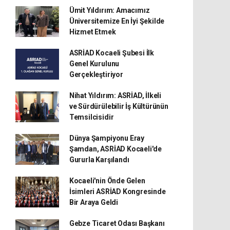
Ümit Yıldırım: Amacımız
Üniversitemize En İyi Şekilde
Hizmet Etmek
ASRİAD Kocaeli Şubesi İlk
Genel Kurulunu
Gerçekleştiriyor
Nihat Yıldırım: ASRİAD, İlkeli
ve Sürdürülebilir İş Kültürünün
Temsilcisidir
Dünya Şampiyonu Eray
Şamdan, ASRİAD Kocaeli'de
Gururla Karşılandı
Kocaeli'nin Önde Gelen
İsimleri ASRİAD Kongresinde
Bir Araya Geldi
Gebze Ticaret Odası Başkanı