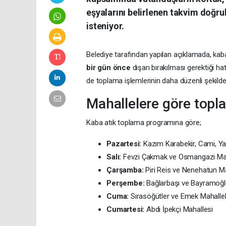
eşyalarını belirlenen takvim doğru
isteniyor.
Belediye tarafından yapılan açıklamada, kab
bir gün önce
dışarı bırakılması gerektiği ha
de toplama işlemlerinin daha düzenli şekilde
Mahallelere göre topl
Kaba atık toplama programına göre;
Pazartesi:
Kazım Karabekir, Cami, Yalı
Salı:
Fevzi Çakmak ve Osmangazi Mah
Çarşamba:
Piri Reis ve Nenehatun Ma
Perşembe:
Bağlarbaşı ve Bayramoğlu
Cuma:
Sırasöğütler ve Emek Mahallel
Cumartesi:
Abdi İpekçi Mahallesi