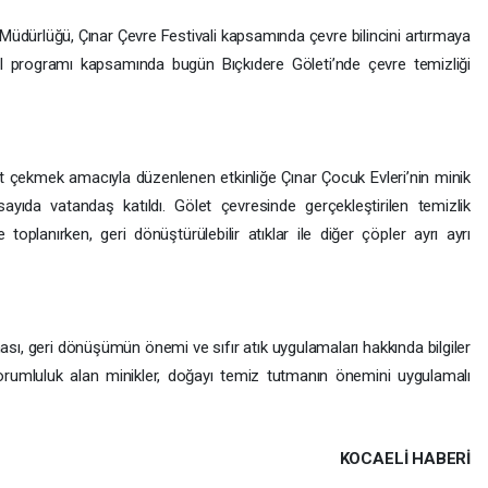
ık Müdürlüğü, Çınar Çevre Festivali kapsamında çevre bilincini artırmaya
val programı kapsamında bugün Bıçkıdere Göleti’nde çevre temizliği
 çekmek amacıyla düzenlenen etkinliğe Çınar Çocuk Evleri’nin minik
sayıda vatandaş katıldı. Gölet çevresinde gerçekleştirilen temizlik
e toplanırken, geri dönüştürülebilir atıklar ile diğer çöpler ayrı ayrı
sı, geri dönüşümün önemi ve sıfır atık uygulamaları hakkında bilgiler
rumluluk alan minikler, doğayı temiz tutmanın önemini uygulamalı
KOCAELI HABERİ