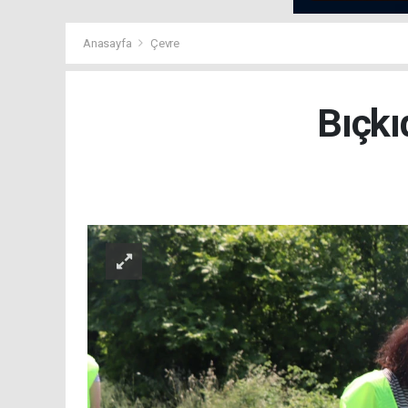
Anasayfa
Çevre
Bıçkı