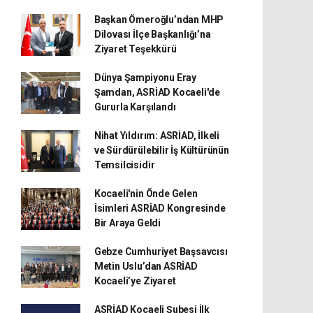
Başkan Ömeroğlu’ndan MHP
Dilovası İlçe Başkanlığı’na
Ziyaret Teşekkürü
Dünya Şampiyonu Eray
Şamdan, ASRİAD Kocaeli'de
Gururla Karşılandı
Nihat Yıldırım: ASRİAD, İlkeli
ve Sürdürülebilir İş Kültürünün
Temsilcisidir
Kocaeli'nin Önde Gelen
İsimleri ASRİAD Kongresinde
Bir Araya Geldi
Gebze Cumhuriyet Başsavcısı
Metin Uslu’dan ASRİAD
Kocaeli’ye Ziyaret
ASRİAD Kocaeli Şubesi İlk