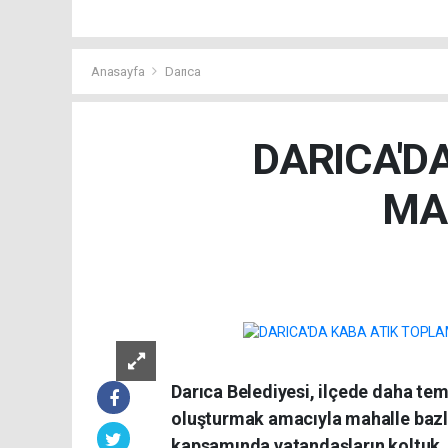
Anasayfa
Darıca
DARICA'D
MA
Darıca Belediyesi, ilçede daha tem
oluşturmak amacıyla mahalle bazl
kapsamında vatandaşların koltuk, k