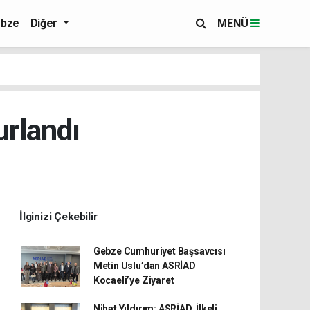
bze
Diğer
MENÜ
urlandı
İlginizi Çekebilir
Gebze Cumhuriyet Başsavcısı
Metin Uslu’dan ASRİAD
Kocaeli’ye Ziyaret
Nihat Yıldırım: ASRİAD, İlkeli