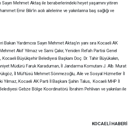
sı Sayın Mehmet Aktaş ile beraberlerindeki heyet yaşamını yitiren
uhammet Emir Bilir’in acılı ailelerine ve yakınlarına baş sağlığı ve
eri Bakan Yardımcısı Sayın Mehmet Aktaş’ın yanı sıra Kocaeli AK
lu, Mehmet Akif Yılmaz ve Sami Çakır, Yeniden Refah Partisi Genel
n, Kocaeli Büyükşehir Belediyesi Başkanı Doç. Dr. Tahir Büyükakın,
niyet Müdürü Faruk Karaduman, İl Jandarma Komutanı J. Alb. Murat
yükgöz, İl Müftüsü Mehmet Sönmezoğlu, Aile ve Sosyal Hizmetler İl
vki Yılmaz, Kocaeli AK Parti İl Başkanı Şahin Talus, Kocaeli MHP İl
elediyesi Gebze Bölge Koordinatörü İbrahim Pehlivan ve yakınları ile
KOCAELI HABERİ