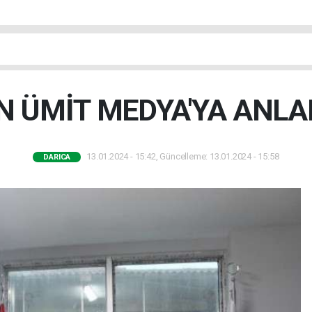
 ÜMİT MEDYA'YA ANLA
13.01.2024 - 15:42, Güncelleme: 13.01.2024 - 15:58
DARICA