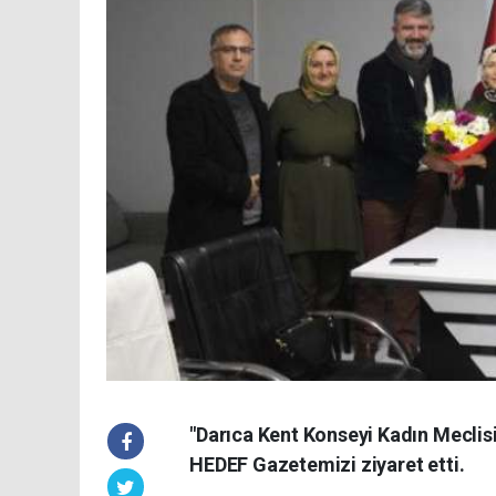
"Darıca Kent Konseyi Kadın Mecli
HEDEF Gazetemizi ziyaret etti.