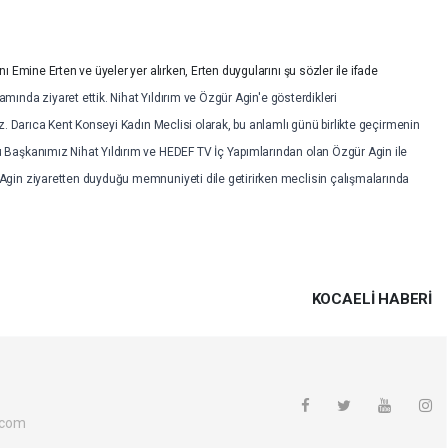
 Emine Erten ve üyeler yer alırken, Erten duygularını şu sözler ile ifade
nda ziyaret ettik. Nihat Yıldırım ve Özgür Agin'e gösterdikleri
z. Darıca Kent Konseyi Kadın Meclisi olarak, bu anlamlı günü birlikte geçirmenin
Başkanımız Nihat Yıldırım ve HEDEF TV İç Yapımlarından olan Özgür Agin ile
gin ziyaretten duyduğu memnuniyeti dile getirirken meclisin çalışmalarında
KOCAELI HABERİ
.com