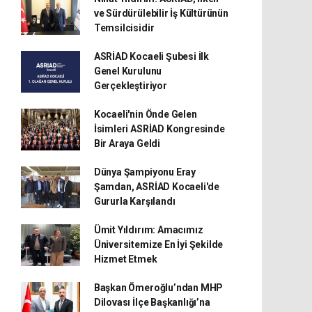
ve Sürdürülebilir İş Kültürünün
Temsilcisidir
ASRİAD Kocaeli Şubesi İlk
Genel Kurulunu
Gerçekleştiriyor
Kocaeli'nin Önde Gelen
İsimleri ASRİAD Kongresinde
Bir Araya Geldi
Dünya Şampiyonu Eray
Şamdan, ASRİAD Kocaeli'de
Gururla Karşılandı
Ümit Yıldırım: Amacımız
Üniversitemize En İyi Şekilde
Hizmet Etmek
Başkan Ömeroğlu’ndan MHP
Dilovası İlçe Başkanlığı’na