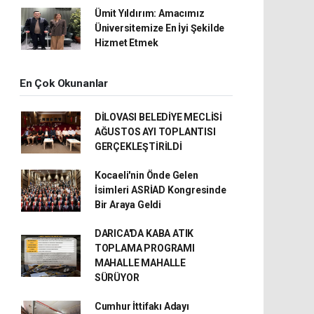
Ümit Yıldırım: Amacımız
Üniversitemize En İyi Şekilde
Hizmet Etmek
En Çok Okunanlar
DİLOVASI BELEDİYE MECLİSİ
AĞUSTOS AYI TOPLANTISI
GERÇEKLEŞTİRİLDİ
Kocaeli'nin Önde Gelen
İsimleri ASRİAD Kongresinde
Bir Araya Geldi
DARICA'DA KABA ATIK
TOPLAMA PROGRAMI
MAHALLE MAHALLE
SÜRÜYOR
Cumhur İttifakı Adayı