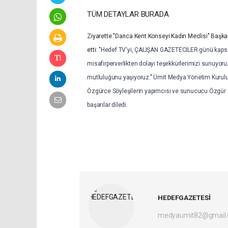
TÜM DETAYLAR BURADA
Ziyarette "Darıca Kent Konseyi Kadın Meclisi" Başkanı
etti:
"Hedef TV'yi, ÇALIŞAN GAZETECİLER günü kapsamı
misafirperverlikten dolayı teşekkürlerimizi sunuyoru
mutluluğunu yaşıyoruz." Ümit Medya Yönetim Kurulu 
Özgürce Söyleşilerin yapımcısı ve sunucucu Özgür A
başarılar diledi.
HEDEFGAZETESİ
medyaumit82@gmail