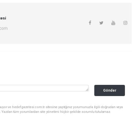
esi
.com
Gönder
uyor ve hedefgazetesi.com.tr sitesine yaptığınız yorumunuzla ilgili doğrudan veya
. Yazılan tüm yorumlardan site yönetimi hiçbir şekilde sorumlu tutulamaz.