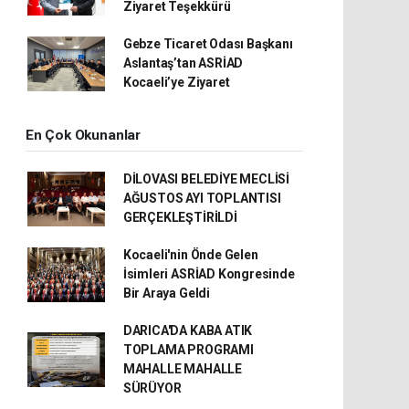
Ziyaret Teşekkürü
Gebze Ticaret Odası Başkanı
Aslantaş’tan ASRİAD
Kocaeli’ye Ziyaret
En Çok Okunanlar
DİLOVASI BELEDİYE MECLİSİ
AĞUSTOS AYI TOPLANTISI
GERÇEKLEŞTİRİLDİ
Kocaeli'nin Önde Gelen
İsimleri ASRİAD Kongresinde
Bir Araya Geldi
DARICA'DA KABA ATIK
TOPLAMA PROGRAMI
MAHALLE MAHALLE
SÜRÜYOR