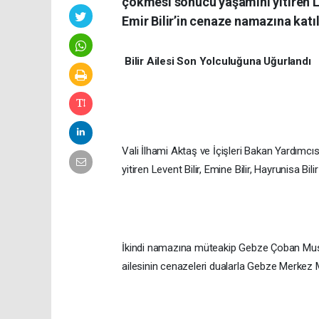
çökmesi sonucu yaşamını yitiren L
Emir Bilir’in cenaze namazına katıl
Bilir Ailesi Son Yolculuğuna Uğurlandı
Vali İlhami Aktaş ve İçişleri Bakan Yardım
yitiren Levent Bilir, Emine Bilir, Hayrunisa B
İkindi namazına müteakip Gebze Çoban Must
ailesinin cenazeleri dualarla Gebze Merkez M