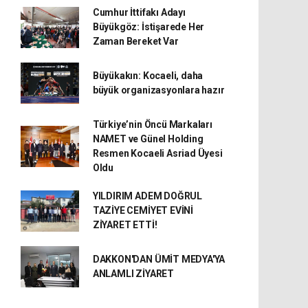
Cumhur İttifakı Adayı
Büyükgöz: İstişarede Her
Zaman Bereket Var
Büyükakın: Kocaeli, daha
büyük organizasyonlara hazır
Türkiye’nin Öncü Markaları
NAMET ve Günel Holding
Resmen Kocaeli Asriad Üyesi
Oldu
YILDIRIM ADEM DOĞRUL
TAZİYE CEMİYET EVİNİ
ZİYARET ETTİ!
DAKKON'DAN ÜMİT MEDYA'YA
ANLAMLI ZİYARET