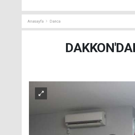
Anasayfa
Darıca
DAKKON'DAN