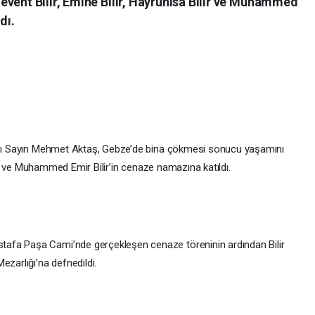
event Bilir, Emine Bilir, Hayrunisa Bilir ve Muhammed
dı.
cısı Sayın Mehmet Aktaş, Gebze’de bina çökmesi sonucu yaşamını
ilir ve Muhammed Emir Bilir’in cenaze namazına katıldı.
afa Paşa Cami’nde gerçekleşen cenaze töreninin ardından Bilir
ezarlığı’na defnedildi.