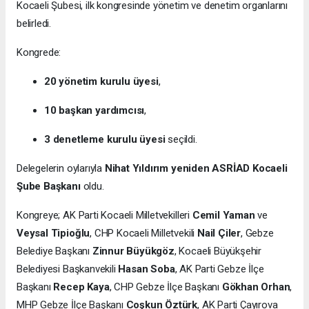
Kocaeli Şubesi, ilk kongresinde yönetim ve denetim organlarını
belirledi.
Kongrede:
20 yönetim kurulu üyesi
,
10 başkan yardımcısı
,
3 denetleme kurulu üyesi
seçildi.
Delegelerin oylarıyla
Nihat Yıldırım yeniden ASRİAD Kocaeli
Şube Başkanı
oldu.
Kongreye; AK Parti Kocaeli Milletvekilleri
Cemil Yaman
ve
Veysal Tipioğlu
, CHP Kocaeli Milletvekili
Nail Çiler
, Gebze
Belediye Başkanı
Zinnur Büyükgöz
, Kocaeli Büyükşehir
Belediyesi Başkanvekili
Hasan Soba
, AK Parti Gebze İlçe
Başkanı
Recep Kaya
, CHP Gebze İlçe Başkanı
Gökhan Orhan
,
MHP Gebze İlçe Başkanı
Coşkun Öztürk
, AK Parti Çayırova