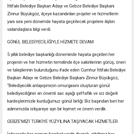
İttifakı Belediye Başkan Adayı ve Gebze Belediye Başkanı
Zinnur Büyükgöz, ilçeye kazandırılan projeler ve hizmetlerin
yanı sıra yeni dönemde hayata geçirilecek projelere ilişkin
vatandaşlara bilgi verdi.
GÖNÜL BELEDİYECİLİĞİYLE HİZMETE DEVAM
5 yıllık belediye başkanlığı döneminde hayata geçirilen her
projenin ve her hizmetin temelinde ilçe sakinlerinin görüş, öneri
ve taleplerinin bulunduğunu ifade eden Cumhur İttifakı Belediye
Başkan Adayı ve Gebze Belediye Başkanı Zinnur Büyükgöz,
“Belediyecilik anlayışımızın omurgasını oluşturan gönül
belediyeciliğinin en önemli sac ayağı şeffaflık ve siz değerli
kardeşlerimizle kurduğumuz gönül birliği. Biz başından beri her
adımımızda istişareye ayrı bir kıymet ve önem verdik.
GEBZE’MİZİ TÜRKİYE YÜZYILINA TAŞIYACAK HİZMETLER
İstişarede her zaman bereket vardır diyerek, attığımız her