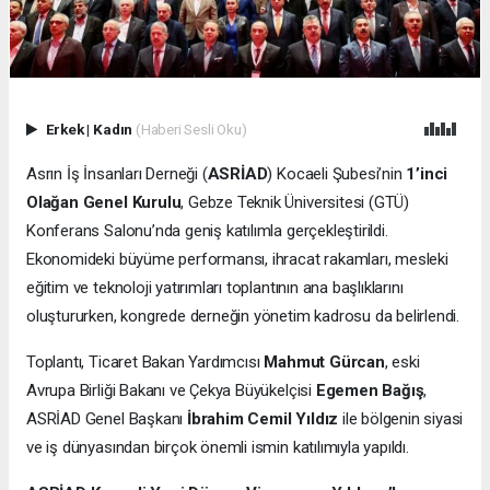
Erkek
|
Kadın
(Haberi Sesli Oku)
Asrın İş İnsanları Derneği (
ASRİAD
) Kocaeli Şubesi’nin
1’inci
Olağan Genel Kurulu
, Gebze Teknik Üniversitesi (GTÜ)
Konferans Salonu’nda geniş katılımla gerçekleştirildi.
Ekonomideki büyüme performansı, ihracat rakamları, mesleki
eğitim ve teknoloji yatırımları toplantının ana başlıklarını
oluştururken, kongrede derneğin yönetim kadrosu da belirlendi.
Toplantı, Ticaret Bakan Yardımcısı
Mahmut Gürcan
, eski
Avrupa Birliği Bakanı ve Çekya Büyükelçisi
Egemen Bağış
,
ASRİAD Genel Başkanı
İbrahim Cemil Yıldız
ile bölgenin siyasi
ve iş dünyasından birçok önemli ismin katılımıyla yapıldı.