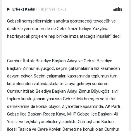
Erkek
|
Kadın
(Haberi Sesli Oku)
Gebzeli hemşerilerimizin sandıkta göstereceği teveccüh ve
destekle yeni dönemde de Gebze’mizi Türkiye Yüzyılına
hazırlayacak projelere hep birlikte imza atacağız inşallah” dedi
Cumhur İttifakı Belediye Başkan Adayı ve Gebze Belediye
Başkanı Zinnur Büyükgöz, seçim çalışmalarına hız kesmeden
devam ediyor. Seçim çalışmaları kapsamında toplumun tüm
kesimlerinden vatandaşlarla bir araya gelmeyi sürdüren
Cumhur İttifakı Belediye Başkan Adayı Zinnur Büyükgöz; sivil
toplum kuruluşlarının yanı sıra Gebze’deki hemşeri ve kültür
derneklerine de konuk oluyor. Ziyaretler kapsamında, AK Parti
Gebze İlçe Başkanı Recep Kaya, MHP Gebze İlçe Başkanı Ali
Yalsız ve teşkilat yöneticileriyle birlikte Gümüşhane Kürtün
İlçesi Taşlıca ve Çevre Köyleri Derneği’ne konuk olan Cumhur