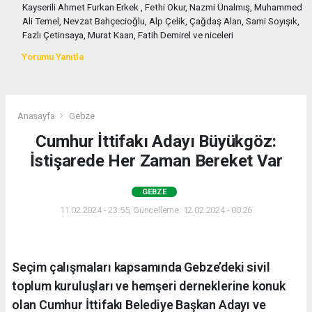
Kayserili Ahmet Furkan Erkek , Fethi Okur, Nazmi Ünalmış, Muhammed
Ali Temel, Nevzat Bahçecioğlu, Alp Çelik, Çağdaş Alan, Sami Soyışık,
Fazlı Çetinsaya, Murat Kaan, Fatih Demirel ve niceleri
Yorumu Yanıtla
Anasayfa
Gebze
Cumhur İttifakı Adayı Büyükgöz:
İstişarede Her Zaman Bereket Var
GEBZE
11.02.2024 - 23:55, Güncelleme: 12.02.2024 - 00:26
Seçim çalışmaları kapsamında Gebze’deki sivil
toplum kuruluşları ve hemşeri derneklerine konuk
olan Cumhur İttifakı Belediye Başkan Adayı ve