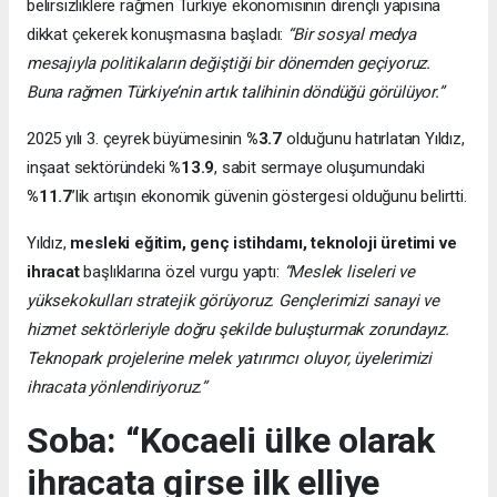
belirsizliklere rağmen Türkiye ekonomisinin dirençli yapısına
dikkat çekerek konuşmasına başladı:
“Bir sosyal medya
mesajıyla politikaların değiştiği bir dönemden geçiyoruz.
Buna rağmen Türkiye’nin artık talihinin döndüğü görülüyor.”
2025 yılı 3. çeyrek büyümesinin
%3.7
olduğunu hatırlatan Yıldız,
inşaat sektöründeki
%13.9
, sabit sermaye oluşumundaki
%11.7
’lik artışın ekonomik güvenin göstergesi olduğunu belirtti.
Yıldız,
mesleki eğitim, genç istihdamı, teknoloji üretimi ve
ihracat
başlıklarına özel vurgu yaptı:
“Meslek liseleri ve
yüksekokulları stratejik görüyoruz. Gençlerimizi sanayi ve
hizmet sektörleriyle doğru şekilde buluşturmak zorundayız.
Teknopark projelerine melek yatırımcı oluyor, üyelerimizi
ihracata yönlendiriyoruz.”
Soba: “Kocaeli ülke olarak
ihracata girse ilk elliye