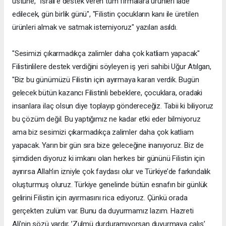
üstüne, "İsrail’e destek veren tüm firmalara ürünleri iade
edilecek, gün birlik günü", "Filistin çocukların kanı ile üretilen
ürünleri almak ve satmak istemiyoruz" yazıları asıldı.
"Sesimizi çıkarmadıkça zalimler daha çok katliam yapacak"
Filistinlilere destek verdiğini söyleyen iş yeri sahibi Uğur Atılgan,
"Biz bu günümüzü Filistin için ayırmaya kararı verdik. Bugün
gelecek bütün kazancı Filistinli bebeklere, çocuklara, oradaki
insanlara ilaç olsun diye toplayıp göndereceğiz. Tabii ki biliyoruz
bu çözüm değil. Bu yaptığımız ne kadar etki eder bilmiyoruz
ama biz sesimizi çıkarmadıkça zalimler daha çok katliam
yapacak. Yarın bir gün sıra bize geleceğine inanıyoruz. Biz de
şimdiden diyoruz ki imkanı olan herkes bir gününü Filistin için
ayırırsa Allah’ın izniyle çok faydası olur ve Türkiye’de farkındalık
oluşturmuş oluruz. Türkiye genelinde bütün esnafın bir günlük
gelirini Filistin için ayırmasını rica ediyoruz. Çünkü orada
gerçekten zulüm var. Bunu da duyurmamız lazım. Hazreti
Ali’nin sözü vardır, ’Zulmü durduramıyorsan duyurmaya çalış’.