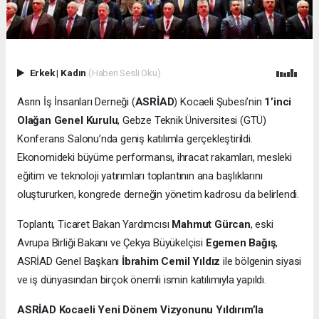
Erkek
|
Kadın
(Haberi Sesli Oku)
Asrın İş İnsanları Derneği (
ASRİAD
) Kocaeli Şubesi’nin
1’inci
Olağan Genel Kurulu
, Gebze Teknik Üniversitesi (GTÜ)
Konferans Salonu’nda geniş katılımla gerçekleştirildi.
Ekonomideki büyüme performansı, ihracat rakamları, mesleki
eğitim ve teknoloji yatırımları toplantının ana başlıklarını
oluştururken, kongrede derneğin yönetim kadrosu da belirlendi.
Toplantı, Ticaret Bakan Yardımcısı
Mahmut Gürcan
, eski
Avrupa Birliği Bakanı ve Çekya Büyükelçisi
Egemen Bağış
,
ASRİAD Genel Başkanı
İbrahim Cemil Yıldız
ile bölgenin siyasi
ve iş dünyasından birçok önemli ismin katılımıyla yapıldı.
ASRİAD Kocaeli Yeni Dönem Vizyonunu Yıldırım’la