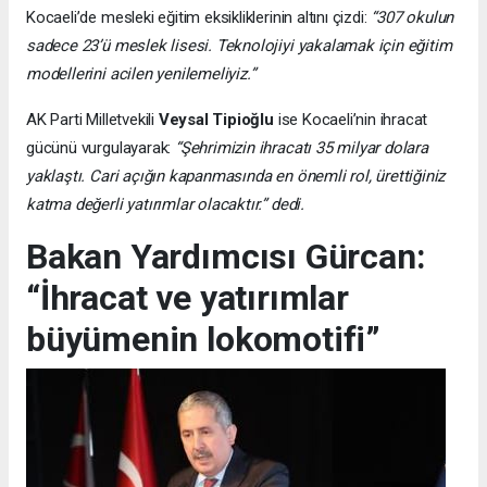
Kocaeli’de mesleki eğitim eksikliklerinin altını çizdi:
“307 okulun
sadece 23’ü meslek lisesi. Teknolojiyi yakalamak için eğitim
modellerini acilen yenilemeliyiz.”
AK Parti Milletvekili
Veysal Tipioğlu
ise Kocaeli’nin ihracat
gücünü vurgulayarak:
“Şehrimizin ihracatı 35 milyar dolara
yaklaştı. Cari açığın kapanmasında en önemli rol, ürettiğiniz
katma değerli yatırımlar olacaktır.” dedi.
Bakan Yardımcısı Gürcan:
“İhracat ve yatırımlar
büyümenin lokomotifi”