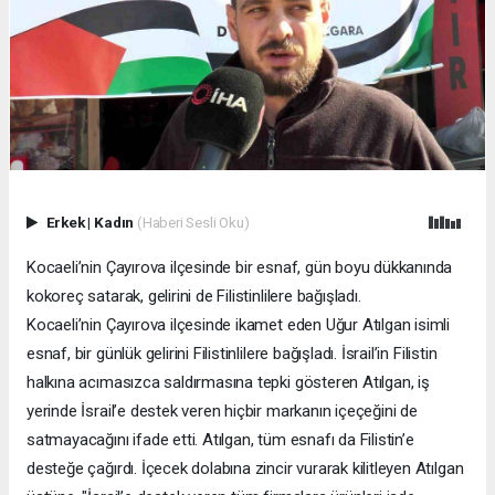
Erkek
|
Kadın
(Haberi Sesli Oku)
Kocaeli’nin Çayırova ilçesinde bir esnaf, gün boyu dükkanında
kokoreç satarak, gelirini de Filistinlilere bağışladı.
Kocaeli’nin Çayırova ilçesinde ikamet eden Uğur Atılgan isimli
esnaf, bir günlük gelirini Filistinlilere bağışladı. İsrail’in Filistin
halkına acımasızca saldırmasına tepki gösteren Atılgan, iş
yerinde İsrail’e destek veren hiçbir markanın içeçeğini de
satmayacağını ifade etti. Atılgan, tüm esnafı da Filistin’e
desteğe çağırdı. İçecek dolabına zincir vurarak kilitleyen Atılgan