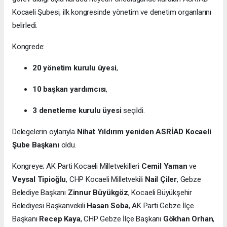
Kocaeli Şubesi, ilk kongresinde yönetim ve denetim organlarını
belirledi.
Kongrede:
20 yönetim kurulu üyesi
,
10 başkan yardımcısı
,
3 denetleme kurulu üyesi
seçildi.
Delegelerin oylarıyla
Nihat Yıldırım yeniden ASRİAD Kocaeli
Şube Başkanı
oldu.
Kongreye; AK Parti Kocaeli Milletvekilleri
Cemil Yaman
ve
Veysal Tipioğlu
, CHP Kocaeli Milletvekili
Nail Çiler
, Gebze
Belediye Başkanı
Zinnur Büyükgöz
, Kocaeli Büyükşehir
Belediyesi Başkanvekili
Hasan Soba
, AK Parti Gebze İlçe
Başkanı
Recep Kaya
, CHP Gebze İlçe Başkanı
Gökhan Orhan
,