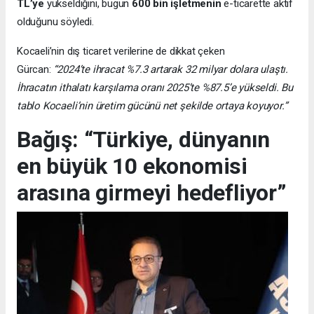
TL’ye
yükseldiğini, bugün
600 bin işletmenin
e-ticarette aktif
olduğunu söyledi.
Kocaeli’nin dış ticaret verilerine de dikkat çeken
Gürcan:
“2024’te ihracat %7.3 artarak 32 milyar dolara ulaştı.
İhracatın ithalatı karşılama oranı 2025’te %87.5’e yükseldi. Bu
tablo Kocaeli’nin üretim gücünü net şekilde ortaya koyuyor.”
Bağış: “Türkiye, dünyanın
en büyük 10 ekonomisi
arasına girmeyi hedefliyor”