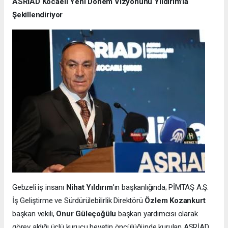
ASRİAD Kocaeli Yeni Dönem Vizyonunu Yıldırım’la
Şekillendiriyor
Gebzeli iş insanı
Nihat Yıldırım
’ın başkanlığında; PİMTAŞ A.Ş.
İş Geliştirme ve Sürdürülebilirlik Direktörü
Özlem Kozankurt
başkan vekili,
Onur Güleçoğülu
başkan yardımcısı olarak
görev aldığı üçlü kurucu heyetin öncülüğünde kurulan ASRİAD