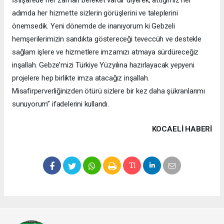
adımda her hizmette sizlerin görüşlerini ve taleplerini
önemsedik. Yeni dönemde de inanıyorum ki Gebzeli
hemşerilerimizin sandıkta göstereceği teveccüh ve destekle
sağlam işlere ve hizmetlere imzamızı atmaya sürdüreceğiz
inşallah. Gebze’mizi Türkiye Yüzyılına hazırlayacak yepyeni
projelere hep birlikte imza atacağız inşallah.
Misafirperverliğinizden ötürü sizlere bir kez daha şükranlarımı
sunuyorum” ifadelerini kullandı.
KOCAELI HABERİ