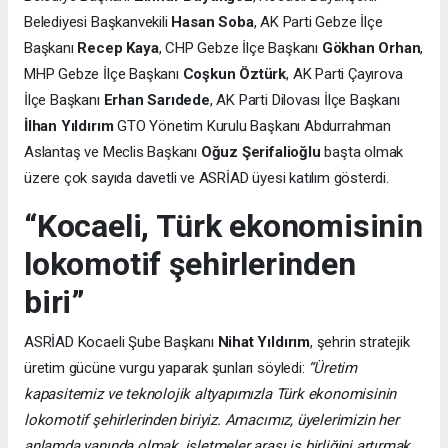
Belediyesi Başkanvekili
Hasan Soba
, AK Parti Gebze İlçe
Başkanı
Recep Kaya
, CHP Gebze İlçe Başkanı
Gökhan Orhan
,
MHP Gebze İlçe Başkanı
Coşkun Öztürk
, AK Parti Çayırova
İlçe Başkanı
Erhan Sarıdede
, AK Parti Dilovası İlçe Başkanı
İlhan Yıldırım
GTO Yönetim Kurulu Başkanı Abdurrahman
Aslantaş ve Meclis Başkanı
Oğuz Şerifalioğlu
başta olmak
üzere çok sayıda davetli ve ASRİAD üyesi katılım gösterdi.
“Kocaeli, Türk ekonomisinin
lokomotif şehirlerinden
biri”
ASRİAD Kocaeli Şube Başkanı
Nihat Yıldırım
, şehrin stratejik
üretim gücüne vurgu yaparak şunları söyledi:
“Üretim
kapasitemiz ve teknolojik altyapımızla Türk ekonomisinin
lokomotif şehirlerinden biriyiz. Amacımız, üyelerimizin her
anlamda yanında olmak, işletmeler arası iş birliğini artırmak