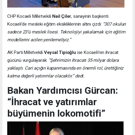
CHP Kocaeli Milletvekili
Nail Çiler
, sanayinin başkenti
Kocaeli’de mesleki eğitim eksikliklerinin altını çizdi:
“307 okulun
sadece 23’ü meslek lisesi. Teknolojiyi yakalamak için eğitim
modellerini acilen yenilemeliyiz.”
AK Parti Milletvekili
Veysal Tipioğlu
ise Kocaeli’nin ihracat
gücünü vurgulayarak:
“Şehrimizin ihracatı 35 milyar dolara
yaklaştı. Cari açığın kapanmasında en önemli rol, ürettiğiniz
katma değerli yatırımlar olacaktır.” dedi.
Bakan Yardımcısı Gürcan:
“İhracat ve yatırımlar
büyümenin lokomotifi”