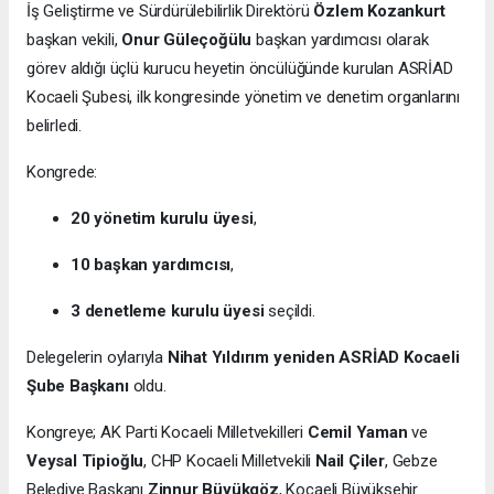
İş Geliştirme ve Sürdürülebilirlik Direktörü
Özlem Kozankurt
başkan vekili,
Onur Güleçoğülu
başkan yardımcısı olarak
görev aldığı üçlü kurucu heyetin öncülüğünde kurulan ASRİAD
Kocaeli Şubesi, ilk kongresinde yönetim ve denetim organlarını
belirledi.
Kongrede:
20 yönetim kurulu üyesi
,
10 başkan yardımcısı
,
3 denetleme kurulu üyesi
seçildi.
Delegelerin oylarıyla
Nihat Yıldırım yeniden ASRİAD Kocaeli
Şube Başkanı
oldu.
Kongreye; AK Parti Kocaeli Milletvekilleri
Cemil Yaman
ve
Veysal Tipioğlu
, CHP Kocaeli Milletvekili
Nail Çiler
, Gebze
Belediye Başkanı
Zinnur Büyükgöz
, Kocaeli Büyükşehir