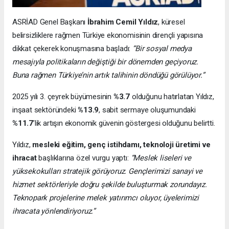
ASRİAD Genel Başkanı
İbrahim Cemil Yıldız
, küresel
belirsizliklere rağmen Türkiye ekonomisinin dirençli yapısına
dikkat çekerek konuşmasına başladı:
“Bir sosyal medya
mesajıyla politikaların değiştiği bir dönemden geçiyoruz.
Buna rağmen Türkiye’nin artık talihinin döndüğü görülüyor.”
2025 yılı 3. çeyrek büyümesinin
%3.7
olduğunu hatırlatan Yıldız,
inşaat sektöründeki
%13.9
, sabit sermaye oluşumundaki
%11.7
’lik artışın ekonomik güvenin göstergesi olduğunu belirtti.
Yıldız,
mesleki eğitim, genç istihdamı, teknoloji üretimi ve
ihracat
başlıklarına özel vurgu yaptı:
“Meslek liseleri ve
yüksekokulları stratejik görüyoruz. Gençlerimizi sanayi ve
hizmet sektörleriyle doğru şekilde buluşturmak zorundayız.
Teknopark projelerine melek yatırımcı oluyor, üyelerimizi
ihracata yönlendiriyoruz.”