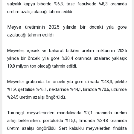
salçalık kapya biberde %6,3, taze fasulyede %8,3 oranında
üretim azalışı olacağı tahmin edildi.
Meyve üretiminin 2025 yılında bir önceki yıla göre
azalacağı tahmin edildi
Meyveler, içecek ve baharat bitkileri üretim miktarının 2025
yılında bir önceki yıla göre %30,4 oranında azalarak yaklaşık
19,8 milyon ton olacağı tahmin edildi.
Meyveler grubunda, bir önceki yıla göre elmada %48,3, çilekte
%1,9, şeftalide %46,1, nektarinde %44,1, kirazda %70,6, üzümde
%24,5 üretim azalışı öngörüldü.
Turunçgil meyvelerinden mandalinada %7,1 oranında üretim
artışı beklenirken, portakalda %15,0, limonda %34,8 oranında
üretim azalışı öngörüldü. Sert kabuklu meyvelerden fındıkta