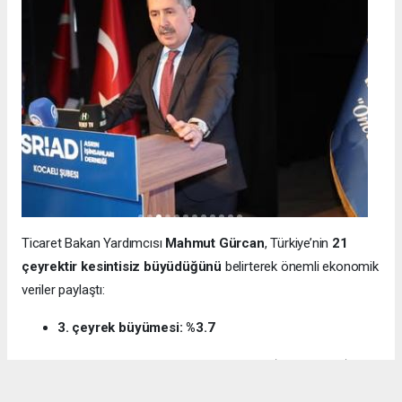
Ticaret Bakan Yardımcısı
Mahmut Gürcan
, Türkiye’nin
21
çeyrektir kesintisiz büyüdüğünü
belirterek önemli ekonomik
veriler paylaştı:
3. çeyrek büyümesi: %3.7
12 aylık ihracat: 270.6 milyar dolar (tarihi rekor)