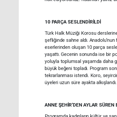
10 PARÇA SESLENDİRİLDİ
Türk Halk Müziği Korosu derslerine 
şefliğinde sahne aldı. Anadolu’nun 
eserlerinden oluşan 10 parça seslen
yaşattı. Gecenin sonunda ise bir po
yoluyla toplumsal yaşamda daha gör
büyük beğeni topladı. Program sonu
tekrarlanması istendi. Koro, seyirc
üyeleri uzun süre ayakta alkışlandı.
ANNE ŞEHİR’DEN AYLAR SÜREN
Programda kadınların kültür ve sana