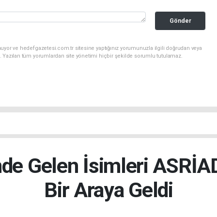
Gönder
uyor ve hedefgazetesi.com.tr sitesine yaptığınız yorumunuzla ilgili doğrudan veya
. Yazılan tüm yorumlardan site yönetimi hiçbir şekilde sorumlu tutulamaz.
nde Gelen İsimleri ASRİ
Bir Araya Geldi