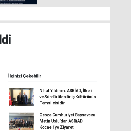
ldi
İlginizi Çekebilir
Nihat Yıldırım: ASRİAD, İlkeli
ve Sürdürülebilir İş Kültürünün
Temsilcisidir
Gebze Cumhuriyet Başsavcısı
Metin Uslu’dan ASRİAD
Kocaeli’ye Ziyaret