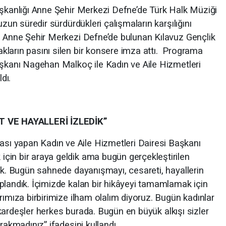
aşkanlığı Anne Şehir Merkezi Defne’de Türk Halk Müziği
uzun süredir sürdürdükleri çalışmaların karşılığını
, Anne Şehir Merkezi Defne’de bulunan Kılavuz Gençlik
ların pasını silen bir konsere imza attı. Programa
aşkanı Nagehan Malkoç ile Kadın ve Aile Hizmetleri
dı.
 VE HAYALLERİ İZLEDİK”
ı yapan Kadın ve Aile Hizmetleri Dairesi Başkanı
çin bir araya geldik ama bugün gerçekleştirilen
cak. Bugün sahnede dayanışmayı, cesareti, hayallerin
plandık. İçimizde kalan bir hikâyeyi tamamlamak için
rımıza birbirimize ilham olalım diyoruz. Bugün kadınlar
r, kardeşler herkes burada. Bugün en büyük alkışı sizler
rakmadınız” ifadesini kullandı.