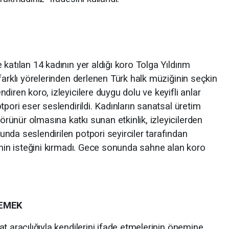
katılan 14 kadının yer aldığı koro Tolga Yıldırım
farklı yörelerinden derlenen Türk halk müziğinin seçkin
diren koro, izleyicilere duygu dolu ve keyifli anlar
tpori eser seslendirildi. Kadınların sanatsal üretim
ünür olmasına katkı sunan etkinlik, izleyicilerden
nda seslendirilen potpori seyirciler tarafından
inin isteğini kırmadı. Gece sonunda sahne alan koro
 EMEK
t aracılığıyla kendilerini ifade etmelerinin önemine