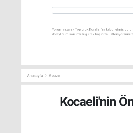
Yorum yazarak Topluluk Kuralları’nı kabul etmiş bulun
dolaylı tüm sorumluluğu tek başınıza üstleniyorsunuz
Anasayfa
Gebze
Kocaeli'nin Ö