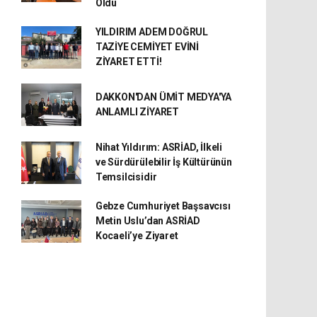
Oldu
YILDIRIM ADEM DOĞRUL
TAZİYE CEMİYET EVİNİ
ZİYARET ETTİ!
DAKKON'DAN ÜMİT MEDYA'YA
ANLAMLI ZİYARET
Nihat Yıldırım: ASRİAD, İlkeli
ve Sürdürülebilir İş Kültürünün
Temsilcisidir
Gebze Cumhuriyet Başsavcısı
Metin Uslu’dan ASRİAD
Kocaeli’ye Ziyaret