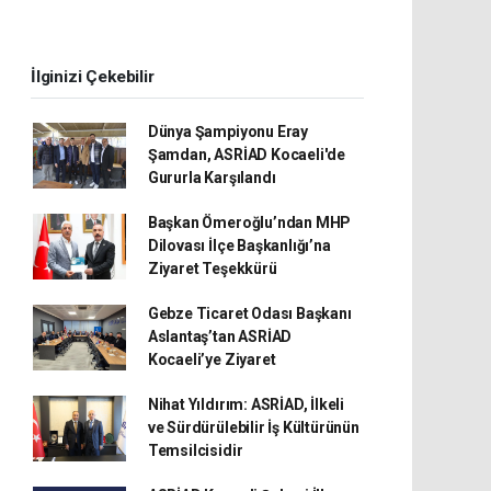
İlginizi Çekebilir
Dünya Şampiyonu Eray
Şamdan, ASRİAD Kocaeli'de
Gururla Karşılandı
Başkan Ömeroğlu’ndan MHP
Dilovası İlçe Başkanlığı’na
Ziyaret Teşekkürü
Gebze Ticaret Odası Başkanı
Aslantaş’tan ASRİAD
Kocaeli’ye Ziyaret
Nihat Yıldırım: ASRİAD, İlkeli
ve Sürdürülebilir İş Kültürünün
Temsilcisidir