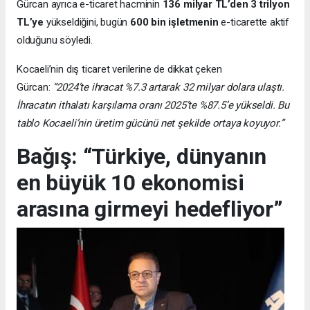
Gürcan ayrıca e-ticaret hacminin
136 milyar TL’den 3 trilyon
TL’ye
yükseldiğini, bugün
600 bin işletmenin
e-ticarette aktif
olduğunu söyledi.
Kocaeli’nin dış ticaret verilerine de dikkat çeken
Gürcan:
“2024’te ihracat %7.3 artarak 32 milyar dolara ulaştı.
İhracatın ithalatı karşılama oranı 2025’te %87.5’e yükseldi. Bu
tablo Kocaeli’nin üretim gücünü net şekilde ortaya koyuyor.”
Bağış: “Türkiye, dünyanın
en büyük 10 ekonomisi
arasına girmeyi hedefliyor”