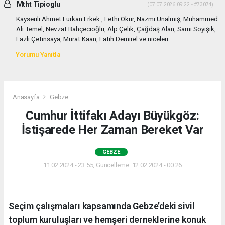
Mtht Tipioglu
(07.07.2026 09:22 - #73074)
Kayserili Ahmet Furkan Erkek , Fethi Okur, Nazmi Ünalmış, Muhammed
Ali Temel, Nevzat Bahçecioğlu, Alp Çelik, Çağdaş Alan, Sami Soyışık,
Fazlı Çetinsaya, Murat Kaan, Fatih Demirel ve niceleri
Yorumu Yanıtla
Anasayfa
Gebze
Cumhur İttifakı Adayı Büyükgöz:
İstişarede Her Zaman Bereket Var
GEBZE
11.02.2024 - 23:55, Güncelleme: 12.02.2024 - 00:26
Seçim çalışmaları kapsamında Gebze’deki sivil
toplum kuruluşları ve hemşeri derneklerine konuk