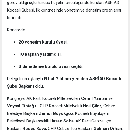
görev aldığı üçlü kurucu heyetin öncülüğünde kurulan ASRİAD
Kocaeli Şubesi, ilk kongresinde yönetim ve denetim organlarını
belirledi.
Kongrede:
20 yönetim kurulu üyesi
,
10 başkan yardımcısı
,
3 denetleme kurulu üyesi
seçildi.
Delegelerin oylarıyla
Nihat Yıldırım yeniden ASRİAD Kocaeli
Şube Başkanı
oldu.
Kongreye; AK Parti Kocaeli Milletvekilleri
Cemil Yaman
ve
Veysal Tipioğlu
, CHP Kocaeli Milletvekili
Nail Çiler
, Gebze
Belediye Başkanı
Zinnur Büyükgöz
, Kocaeli Büyükşehir
Belediyesi Başkanvekili
Hasan Soba
, AK Parti Gebze İlçe
Başkanı
Recep Kaya
, CHP Gebze İlçe Başkanı
Gökhan Orhan
,