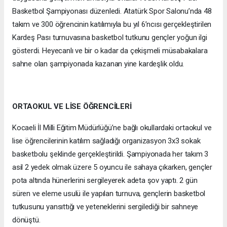
Basketbol Şampiyonası düzenledi. Atatürk Spor Salonu’nda 48
takım ve 300 öğrencinin katılımıyla bu yıl 6’ncısı gerçekleştirilen
Kardeş Pası turnuvasına basketbol tutkunu gençler yoğun ilgi
gösterdi. Heyecanlı ve bir o kadar da çekişmeli müsabakalara
sahne olan şampiyonada kazanan yine kardeşlik oldu.
ORTAOKUL VE LİSE ÖĞRENCİLERİ
Kocaeli İl Milli Eğitim Müdürlüğü’ne bağlı okullardaki ortaokul ve
lise öğrencilerinin katılım sağladığı organizasyon 3x3 sokak
basketbolu şeklinde gerçekleştirildi. Şampiyonada her takım 3
asil 2 yedek olmak üzere 5 oyuncu ile sahaya çıkarken, gençler
pota altında hünerlerini sergileyerek adeta şov yaptı. 2 gün
süren ve eleme usulü ile yapılan turnuva, gençlerin basketbol
tutkusunu yansıttığı ve yeteneklerini sergilediği bir sahneye
dönüştü.