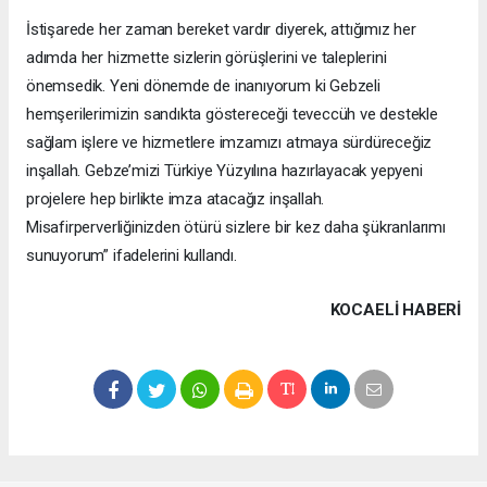
İstişarede her zaman bereket vardır diyerek, attığımız her
adımda her hizmette sizlerin görüşlerini ve taleplerini
önemsedik. Yeni dönemde de inanıyorum ki Gebzeli
hemşerilerimizin sandıkta göstereceği teveccüh ve destekle
sağlam işlere ve hizmetlere imzamızı atmaya sürdüreceğiz
inşallah. Gebze’mizi Türkiye Yüzyılına hazırlayacak yepyeni
projelere hep birlikte imza atacağız inşallah.
Misafirperverliğinizden ötürü sizlere bir kez daha şükranlarımı
sunuyorum” ifadelerini kullandı.
KOCAELI HABERİ