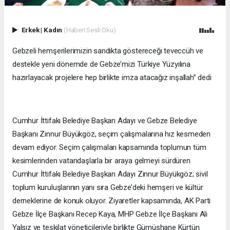
Erkek
|
Kadın
(Haberi Sesli Oku)
Gebzeli hemşerilerimizin sandıkta göstereceği teveccüh ve
destekle yeni dönemde de Gebze’mizi Türkiye Yüzyılına
hazırlayacak projelere hep birlikte imza atacağız inşallah” dedi
Cumhur İttifakı Belediye Başkan Adayı ve Gebze Belediye
Başkanı Zinnur Büyükgöz, seçim çalışmalarına hız kesmeden
devam ediyor. Seçim çalışmaları kapsamında toplumun tüm
kesimlerinden vatandaşlarla bir araya gelmeyi sürdüren
Cumhur İttifakı Belediye Başkan Adayı Zinnur Büyükgöz; sivil
toplum kuruluşlarının yanı sıra Gebze’deki hemşeri ve kültür
derneklerine de konuk oluyor. Ziyaretler kapsamında, AK Parti
Gebze İlçe Başkanı Recep Kaya, MHP Gebze İlçe Başkanı Ali
Yalsız ve teşkilat yöneticileriyle birlikte Gümüşhane Kürtün