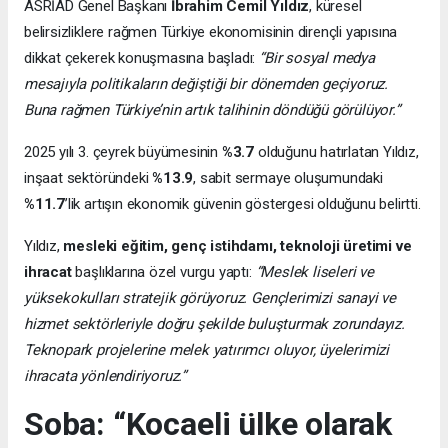
ASRİAD Genel Başkanı
İbrahim Cemil Yıldız
, küresel
belirsizliklere rağmen Türkiye ekonomisinin dirençli yapısına
dikkat çekerek konuşmasına başladı:
“Bir sosyal medya
mesajıyla politikaların değiştiği bir dönemden geçiyoruz.
Buna rağmen Türkiye’nin artık talihinin döndüğü görülüyor.”
2025 yılı 3. çeyrek büyümesinin
%3.7
olduğunu hatırlatan Yıldız,
inşaat sektöründeki
%13.9
, sabit sermaye oluşumundaki
%11.7
’lik artışın ekonomik güvenin göstergesi olduğunu belirtti.
Yıldız,
mesleki eğitim, genç istihdamı, teknoloji üretimi ve
ihracat
başlıklarına özel vurgu yaptı:
“Meslek liseleri ve
yüksekokulları stratejik görüyoruz. Gençlerimizi sanayi ve
hizmet sektörleriyle doğru şekilde buluşturmak zorundayız.
Teknopark projelerine melek yatırımcı oluyor, üyelerimizi
ihracata yönlendiriyoruz.”
Soba: “Kocaeli ülke olarak