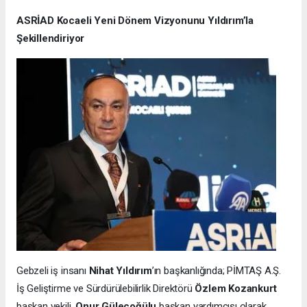
ASRİAD Kocaeli Yeni Dönem Vizyonunu Yıldırım’la
Şekillendiriyor
Gebzeli iş insanı
Nihat Yıldırım
’ın başkanlığında; PİMTAŞ A.Ş.
İş Geliştirme ve Sürdürülebilirlik Direktörü
Özlem Kozankurt
başkan vekili,
Onur Güleçoğülu
başkan yardımcısı olarak