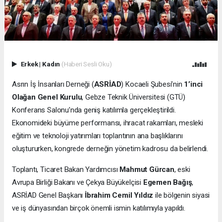
Erkek
|
Kadın
(Haberi Sesli Oku)
Asrın İş İnsanları Derneği (
ASRİAD
) Kocaeli Şubesi’nin
1’inci
Olağan Genel Kurulu
, Gebze Teknik Üniversitesi (GTÜ)
Konferans Salonu’nda geniş katılımla gerçekleştirildi.
Ekonomideki büyüme performansı, ihracat rakamları, mesleki
eğitim ve teknoloji yatırımları toplantının ana başlıklarını
oluştururken, kongrede derneğin yönetim kadrosu da belirlendi.
Toplantı, Ticaret Bakan Yardımcısı
Mahmut Gürcan
, eski
Avrupa Birliği Bakanı ve Çekya Büyükelçisi
Egemen Bağış
,
ASRİAD Genel Başkanı
İbrahim Cemil Yıldız
ile bölgenin siyasi
ve iş dünyasından birçok önemli ismin katılımıyla yapıldı.