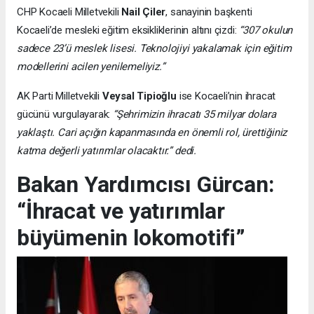
CHP Kocaeli Milletvekili
Nail Çiler
, sanayinin başkenti
Kocaeli’de mesleki eğitim eksikliklerinin altını çizdi:
“307 okulun
sadece 23’ü meslek lisesi. Teknolojiyi yakalamak için eğitim
modellerini acilen yenilemeliyiz.”
AK Parti Milletvekili
Veysal Tipioğlu
ise Kocaeli’nin ihracat
gücünü vurgulayarak:
“Şehrimizin ihracatı 35 milyar dolara
yaklaştı. Cari açığın kapanmasında en önemli rol, ürettiğiniz
katma değerli yatırımlar olacaktır.” dedi.
Bakan Yardımcısı Gürcan:
“İhracat ve yatırımlar
büyümenin lokomotifi”