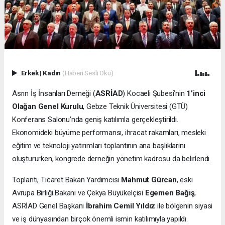
Erkek
|
Kadın
(Haberi Sesli Oku)
Asrın İş İnsanları Derneği (
ASRİAD
) Kocaeli Şubesi’nin
1’inci
Olağan Genel Kurulu
, Gebze Teknik Üniversitesi (GTÜ)
Konferans Salonu’nda geniş katılımla gerçekleştirildi.
Ekonomideki büyüme performansı, ihracat rakamları, mesleki
eğitim ve teknoloji yatırımları toplantının ana başlıklarını
oluştururken, kongrede derneğin yönetim kadrosu da belirlendi.
Toplantı, Ticaret Bakan Yardımcısı
Mahmut Gürcan
, eski
Avrupa Birliği Bakanı ve Çekya Büyükelçisi
Egemen Bağış
,
ASRİAD Genel Başkanı
İbrahim Cemil Yıldız
ile bölgenin siyasi
ve iş dünyasından birçok önemli ismin katılımıyla yapıldı.