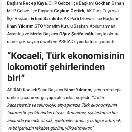
Başkanı
Recep Kaya
, CHP Gebze İlçe Başkanı
Gökhan Orhan
,
MHP Gebze İlçe Başkanı
Coşkun Öztürk
, AK Parti Çayırova
İlçe Başkanı
Erhan Sarıdede
, AK Parti Dilovası İlçe Başkanı
İlhan Yıldırım
GTO Yönetim Kurulu Başkanı Abdurrahman
Aslantaş ve Meclis Başkanı
Oğuz Şerifalioğlu
başta olmak
üzere çok sayıda davetli ve ASRİAD üyesi katılım gösterdi.
“Kocaeli, Türk ekonomisinin
lokomotif şehirlerinden
biri”
ASRİAD Kocaeli Şube Başkanı
Nihat Yıldırım
, şehrin stratejik
üretim gücüne vurgu yaparak şunları söyledi:
“Üretim
kapasitemiz ve teknolojik altyapımızla Türk ekonomisinin
lokomotif şehirlerinden biriyiz. Amacımız, üyelerimizin her
anlamda yanında olmak, işletmeler arası iş birliğini artırmak
ve bölgemizin rekabet gücünü yükseltmektir.”