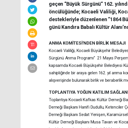
geçen “Büyük Sürgünü” 162. yılınd
öncülüğünde; Kocaeli Valiliği, Koc
destekleriyle düzenlenen “1864 
günü Kandıra Babalı Kültür Alanı’n
ANMA KOMİTESİ’NDEN BİRLİK MESAJI
Kocaeli Valiliği, Kocaeli Büyükşehir Belediy
Sürgünü Anma Programı” 21 Mayıs Perşembe 
kapsamda Kocaeli Büyükşehir Belediyesi Kült
sahipliğinde bir araya gelen 162. yıl anma ko
alışverişinde bulunarak birlik ve beraberlik me
TOPLANTIYA YOĞUN KATILIM SAĞLAN
Toplantıya Kocaeli Kafkas Kültür Derneği 
Derneği Başkanı Hanifi Dudullu, Ketenciler Ç
Derneği Başkanı Sedat Yenişen, Karamürse
Kültür Derneği Başkanı Musa Tavan ve Kocae