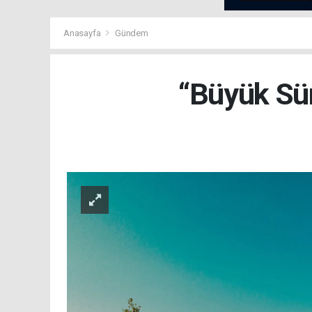
Anasayfa
Gündem
“Büyük Sür