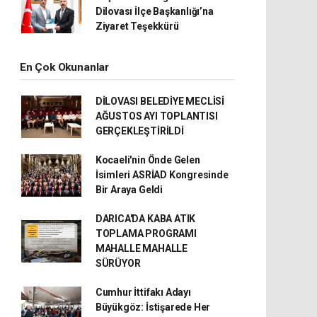
Dilovası İlçe Başkanlığı’na
Ziyaret Teşekkürü
En Çok Okunanlar
DİLOVASI BELEDİYE MECLİSİ
AĞUSTOS AYI TOPLANTISI
GERÇEKLEŞTİRİLDİ
Kocaeli'nin Önde Gelen
İsimleri ASRİAD Kongresinde
Bir Araya Geldi
DARICA'DA KABA ATIK
TOPLAMA PROGRAMI
MAHALLE MAHALLE
SÜRÜYOR
Cumhur İttifakı Adayı
Büyükgöz: İstişarede Her