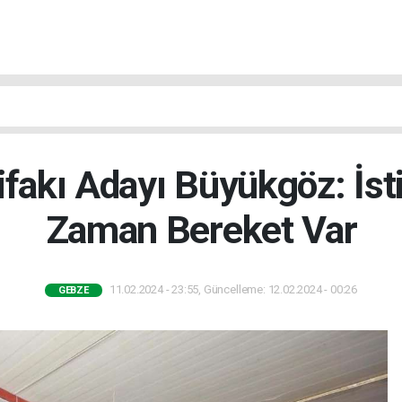
ifakı Adayı Büyükgöz: İst
Zaman Bereket Var
11.02.2024 - 23:55, Güncelleme: 12.02.2024 - 00:26
GEBZE