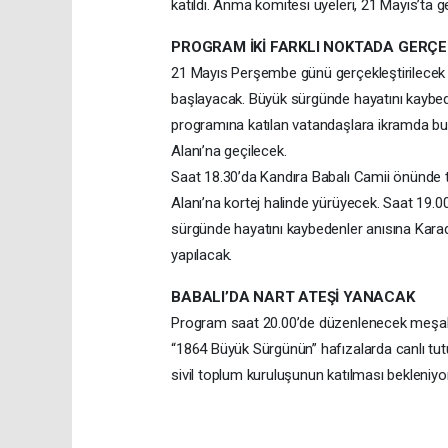
katıldı. Anma komitesi üyeleri, 21 Mayıs’ta 
PROGRAM İKİ FARKLI NOKTADA GERÇ
21 Mayıs Perşembe günü gerçekleştirilecek 
başlayacak. Büyük sürgünde hayatını kaybede
programına katılan vatandaşlara ikramda bulu
Alanı’na geçilecek.
Saat 18.30’da Kandıra Babalı Camii önünde t
Alanı’na kortej halinde yürüyecek. Saat 19.
sürgünde hayatını kaybedenler anısına Karade
yapılacak.
BABALI’DA NART ATEŞİ YANACAK
Program saat 20.00’de düzenlenecek meşalel
“1864 Büyük Sürgünün” hafızalarda canlı t
sivil toplum kuruluşunun katılması bekleniyor