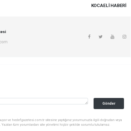
KOCAELI HABERİ
esi
.com
Gönder
uyor ve hedefgazetesi.com.tr sitesine yaptığınız yorumunuzla ilgili doğrudan veya
. Yazılan tüm yorumlardan site yönetimi hiçbir şekilde sorumlu tutulamaz.