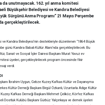
a da unutmayacak. 162. yıl anma komitesi
aeli Büyükşehir Belediyesi ve Kandıra Belediyesi
Büyük Sürgünü Anma Programı” 21 Mayıs Perşembe
da gerçekleştirilecek.
esi ve Kandıra Belediyesi’nin destekleriyle düzenlenen “1864 Büyük
günü Kandıra Babalı Kültür Alanı’nda gerçekleştirilecek. Bu
ür, Sanat ve Sosyal İşler Dairesi Başkanı Murat Yavuz ev
mitesi üyeleri, gerçekleştirilecek program öncesinde fikir
sajı verdi.
DI
Başkanı İbrahim Uygun, Gebze Kuzey Kafkas Kültür ve Dayanışma
erkes Kültür Derneği Başkanı Birgül Özkanlı, Uzuntarla Adige Kültür
l Kuzey Kafkas Derneği Başkanı Mehmet Çeliköz, Körfez Kafkas
li Dostluk Kulübü Başkanı Gürbüz Yalçınkaya ve dernek üyeleri