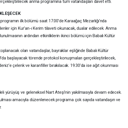
gerçekleştirilecek anma programına tüm vatandaşları davet etti.
EKLEŞECEK
programın ilk bölümü saat 17.00’de Karaağaç Mezarlığı’nda
nler için Kur’an-ı Kerim tilaveti okunacak, dualar edilecek. Anma
nulmasının ardından etkinliklerin ikinci bölümü için Babalı Kültür
oplanacak olan vatandaşlar, bayraklar eşliğinde Babalı Kültür
00’da başlayacak törende protokol konuşmaları gerçekleştirilecek,
niz’e çelenk ve karanfiller bırakılacak. 19.30’da ise ağıt okunması
i yürüyüş ve geleneksel Nart Ateşi’nin yakılmasıyla devam edecek.
utulması amacıyla düzenlenecek programa çok sayıda vatandaşın ve
.