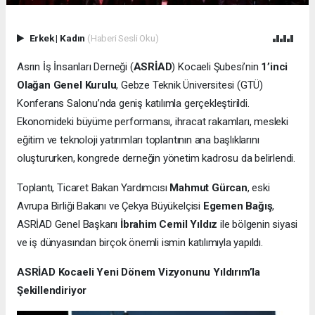
Erkek
|
Kadın
(Haberi Sesli Oku)
Asrın İş İnsanları Derneği (
ASRİAD
) Kocaeli Şubesi’nin
1’inci
Olağan Genel Kurulu
, Gebze Teknik Üniversitesi (GTÜ)
Konferans Salonu’nda geniş katılımla gerçekleştirildi.
Ekonomideki büyüme performansı, ihracat rakamları, mesleki
eğitim ve teknoloji yatırımları toplantının ana başlıklarını
oluştururken, kongrede derneğin yönetim kadrosu da belirlendi.
Toplantı, Ticaret Bakan Yardımcısı
Mahmut Gürcan
, eski
Avrupa Birliği Bakanı ve Çekya Büyükelçisi
Egemen Bağış
,
ASRİAD Genel Başkanı
İbrahim Cemil Yıldız
ile bölgenin siyasi
ve iş dünyasından birçok önemli ismin katılımıyla yapıldı.
ASRİAD Kocaeli Yeni Dönem Vizyonunu Yıldırım’la
Şekillendiriyor