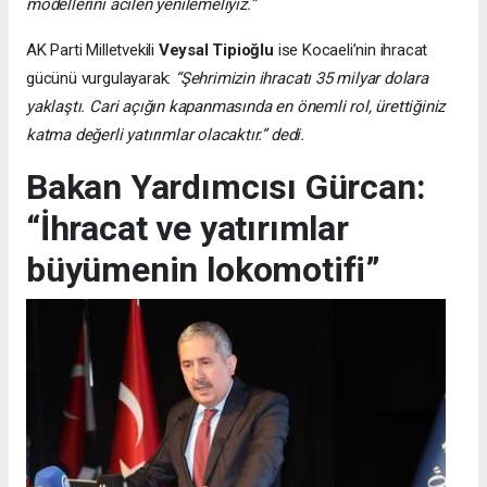
modellerini acilen yenilemeliyiz.”
AK Parti Milletvekili
Veysal Tipioğlu
ise Kocaeli’nin ihracat
gücünü vurgulayarak:
“Şehrimizin ihracatı 35 milyar dolara
yaklaştı. Cari açığın kapanmasında en önemli rol, ürettiğiniz
katma değerli yatırımlar olacaktır.” dedi.
Bakan Yardımcısı Gürcan:
“İhracat ve yatırımlar
büyümenin lokomotifi”