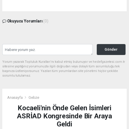
Okuyucu Yorumları
(0)
Gönder
Yorum yazarak Topluluk Kuralları’nı kabul etmiş bulunuyor ve hedefgazetesi.com.tr
sitesine yaptığınız yorumunuzla ilgili doğrudan veya dolaylı tüm sorumluluğu tek
başınıza üstleniyorsunuz. Yazılan tüm yorumlardan site yönetimi hiçbir şekilde
sorumlu tutulamaz.
Anasayfa
Gebze
Kocaeli'nin Önde Gelen İsimleri
ASRİAD Kongresinde Bir Araya
Geldi