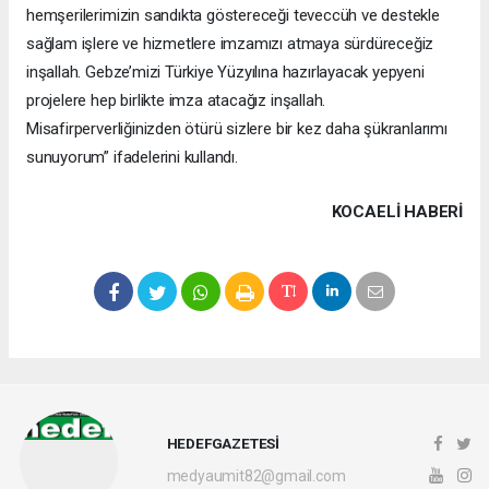
hemşerilerimizin sandıkta göstereceği teveccüh ve destekle
sağlam işlere ve hizmetlere imzamızı atmaya sürdüreceğiz
inşallah. Gebze’mizi Türkiye Yüzyılına hazırlayacak yepyeni
projelere hep birlikte imza atacağız inşallah.
Misafirperverliğinizden ötürü sizlere bir kez daha şükranlarımı
sunuyorum” ifadelerini kullandı.
KOCAELI HABERİ
HEDEFGAZETESİ
medyaumit82@gmail.com