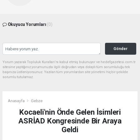
Okuyucu Yorumları
(0)
Gönder
Yorum yazarak Topluluk Kuralları’nı kabul etmiş bulunuyor ve hedefgazetesi.com.tr
sitesine yaptığınız yorumunuzla ilgili doğrudan veya dolaylı tüm sorumluluğu tek
başınıza üstleniyorsunuz. Yazılan tüm yorumlardan site yönetimi hiçbir şekilde
sorumlu tutulamaz.
Anasayfa
Gebze
Kocaeli'nin Önde Gelen İsimleri
ASRİAD Kongresinde Bir Araya
Geldi