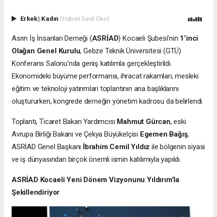
Erkek
|
Kadın
(Haberi Sesli Oku)
Asrın İş İnsanları Derneği (
ASRİAD
) Kocaeli Şubesi’nin
1’inci
Olağan Genel Kurulu
, Gebze Teknik Üniversitesi (GTÜ)
Konferans Salonu’nda geniş katılımla gerçekleştirildi.
Ekonomideki büyüme performansı, ihracat rakamları, mesleki
eğitim ve teknoloji yatırımları toplantının ana başlıklarını
oluştururken, kongrede derneğin yönetim kadrosu da belirlendi.
Toplantı, Ticaret Bakan Yardımcısı
Mahmut Gürcan
, eski
Avrupa Birliği Bakanı ve Çekya Büyükelçisi
Egemen Bağış
,
ASRİAD Genel Başkanı
İbrahim Cemil Yıldız
ile bölgenin siyasi
ve iş dünyasından birçok önemli ismin katılımıyla yapıldı.
ASRİAD Kocaeli Yeni Dönem Vizyonunu Yıldırım’la
Şekillendiriyor