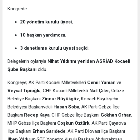
Kongrede:
20 yönetim kurulu üyesi
,
10 başkan yardımcısı
,
3 denetleme kurulu üyesi
seçildi.
Delegelerin oylarıyla
Nihat Yıldırım yeniden ASRİAD Kocaeli
Şube Başkanı
oldu.
Kongreye; AK Parti Kocaeli Milletvekilleri
Cemil Yaman
ve
Veysal Tipioğlu
, CHP Kocaeli Milletvekili
Nail Çiler
, Gebze
Belediye Başkanı
Zinnur Büyükgöz
, Kocaeli Büyükşehir
Belediyesi Başkanvekili
Hasan Soba
, AK Parti Gebze İlçe
Başkanı
Recep Kaya
, CHP Gebze İlçe Başkanı
Gökhan Orhan
,
MHP Gebze İlçe Başkanı
Coşkun Öztürk
, AK Parti Çayırova
İlçe Başkanı
Erhan Sarıdede
, AK Parti Dilovası İlçe Başkanı
İlhan Yıldırım
GTO Yönetim Kurulu Başkanı Abdurrahman