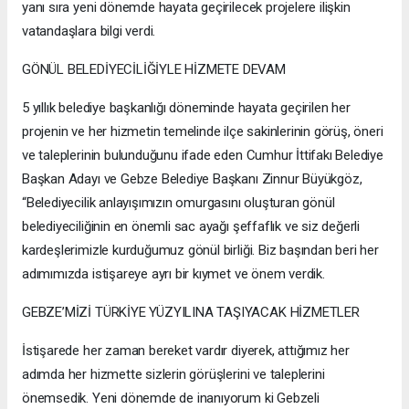
yanı sıra yeni dönemde hayata geçirilecek projelere ilişkin
vatandaşlara bilgi verdi.
GÖNÜL BELEDİYECİLİĞİYLE HİZMETE DEVAM
5 yıllık belediye başkanlığı döneminde hayata geçirilen her
projenin ve her hizmetin temelinde ilçe sakinlerinin görüş, öneri
ve taleplerinin bulunduğunu ifade eden Cumhur İttifakı Belediye
Başkan Adayı ve Gebze Belediye Başkanı Zinnur Büyükgöz,
“Belediyecilik anlayışımızın omurgasını oluşturan gönül
belediyeciliğinin en önemli sac ayağı şeffaflık ve siz değerli
kardeşlerimizle kurduğumuz gönül birliği. Biz başından beri her
adımımızda istişareye ayrı bir kıymet ve önem verdik.
GEBZE’MİZİ TÜRKİYE YÜZYILINA TAŞIYACAK HİZMETLER
İstişarede her zaman bereket vardır diyerek, attığımız her
adımda her hizmette sizlerin görüşlerini ve taleplerini
önemsedik. Yeni dönemde de inanıyorum ki Gebzeli