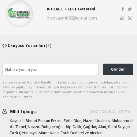
KOCAELİ HEDEF Gazetesi
medyaumit82@gmail.com
Okuyucu Yorumları
(1)
Gönder
Yorum yazarak Topluluk Kuralları’nı kabul etmiş bulunuyor ve hedefgazetesi.com.tr
sitesine yaptığınız yorumunuzla ilgili doğrudan veya dolaylı tüm sorumluluğu tek
başınıza üstleniyorsunuz. Yazılan tüm yorumlardan site yönetimi hiçbir şekilde
sorumlu tutulamaz.
Mtht Tipioglu
(07.07.2026 09:22 - #73074)
Kayserili Ahmet Furkan Erkek , Fethi Okur, Nazmi Ünalmış, Muhammed
Ali Temel, Nevzat Bahçecioğlu, Alp Çelik, Çağdaş Alan, Sami Soyışık,
Fazlı Çetinsaya, Murat Kaan, Fatih Demirel ve niceleri