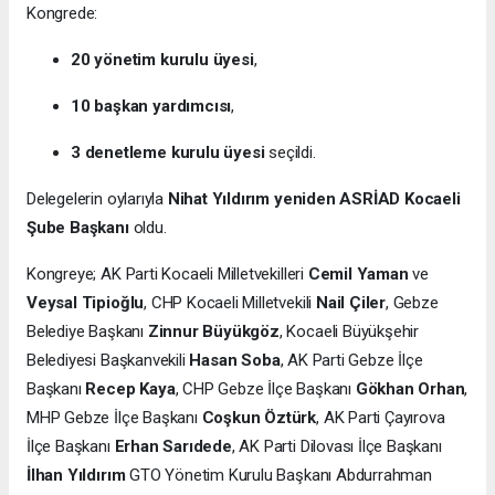
Kongrede:
20 yönetim kurulu üyesi
,
10 başkan yardımcısı
,
3 denetleme kurulu üyesi
seçildi.
Delegelerin oylarıyla
Nihat Yıldırım yeniden ASRİAD Kocaeli
Şube Başkanı
oldu.
Kongreye; AK Parti Kocaeli Milletvekilleri
Cemil Yaman
ve
Veysal Tipioğlu
, CHP Kocaeli Milletvekili
Nail Çiler
, Gebze
Belediye Başkanı
Zinnur Büyükgöz
, Kocaeli Büyükşehir
Belediyesi Başkanvekili
Hasan Soba
, AK Parti Gebze İlçe
Başkanı
Recep Kaya
, CHP Gebze İlçe Başkanı
Gökhan Orhan
,
MHP Gebze İlçe Başkanı
Coşkun Öztürk
, AK Parti Çayırova
İlçe Başkanı
Erhan Sarıdede
, AK Parti Dilovası İlçe Başkanı
İlhan Yıldırım
GTO Yönetim Kurulu Başkanı Abdurrahman