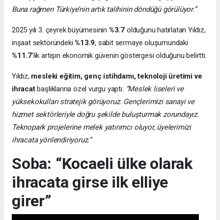
Buna rağmen Türkiye’nin artık talihinin döndüğü görülüyor.”
2025 yılı 3. çeyrek büyümesinin
%3.7
olduğunu hatırlatan Yıldız,
inşaat sektöründeki
%13.9
, sabit sermaye oluşumundaki
%11.7
’lik artışın ekonomik güvenin göstergesi olduğunu belirtti.
Yıldız,
mesleki eğitim, genç istihdamı, teknoloji üretimi ve
ihracat
başlıklarına özel vurgu yaptı:
“Meslek liseleri ve
yüksekokulları stratejik görüyoruz. Gençlerimizi sanayi ve
hizmet sektörleriyle doğru şekilde buluşturmak zorundayız.
Teknopark projelerine melek yatırımcı oluyor, üyelerimizi
ihracata yönlendiriyoruz.”
Soba: “Kocaeli ülke olarak
ihracata girse ilk elliye
girer”