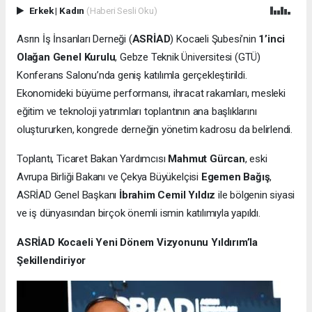
Erkek
|
Kadın
(Haberi Sesli Oku)
Asrın İş İnsanları Derneği (
ASRİAD
) Kocaeli Şubesi’nin
1’inci
Olağan Genel Kurulu
, Gebze Teknik Üniversitesi (GTÜ)
Konferans Salonu’nda geniş katılımla gerçekleştirildi.
Ekonomideki büyüme performansı, ihracat rakamları, mesleki
eğitim ve teknoloji yatırımları toplantının ana başlıklarını
oluştururken, kongrede derneğin yönetim kadrosu da belirlendi.
Toplantı, Ticaret Bakan Yardımcısı
Mahmut Gürcan
, eski
Avrupa Birliği Bakanı ve Çekya Büyükelçisi
Egemen Bağış
,
ASRİAD Genel Başkanı
İbrahim Cemil Yıldız
ile bölgenin siyasi
ve iş dünyasından birçok önemli ismin katılımıyla yapıldı.
ASRİAD Kocaeli Yeni Dönem Vizyonunu Yıldırım’la
Şekillendiriyor