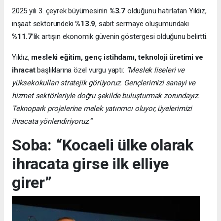
2025 yılı 3. çeyrek büyümesinin
%3.7
olduğunu hatırlatan Yıldız,
inşaat sektöründeki
%13.9
, sabit sermaye oluşumundaki
%11.7
’lik artışın ekonomik güvenin göstergesi olduğunu belirtti.
Yıldız,
mesleki eğitim, genç istihdamı, teknoloji üretimi ve
ihracat
başlıklarına özel vurgu yaptı:
“Meslek liseleri ve
yüksekokulları stratejik görüyoruz. Gençlerimizi sanayi ve
hizmet sektörleriyle doğru şekilde buluşturmak zorundayız.
Teknopark projelerine melek yatırımcı oluyor, üyelerimizi
ihracata yönlendiriyoruz.”
Soba: “Kocaeli ülke olarak
ihracata girse ilk elliye
girer”