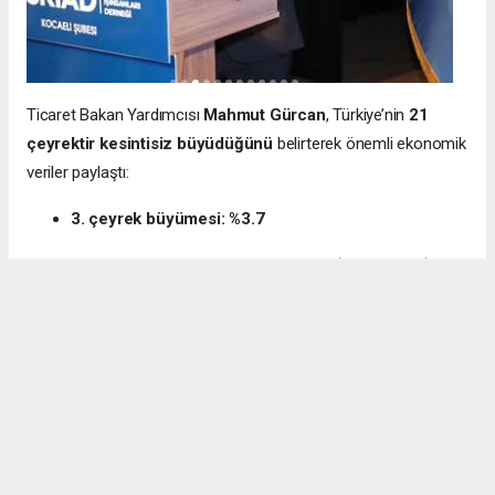
Ticaret Bakan Yardımcısı
Mahmut Gürcan
, Türkiye’nin
21
çeyrektir kesintisiz büyüdüğünü
belirterek önemli ekonomik
veriler paylaştı:
3. çeyrek büyümesi: %3.7
12 aylık ihracat: 270.6 milyar dolar (tarihi rekor)
Milli gelir: 1 trilyon 538 milyar dolar
Gürcan ayrıca e-ticaret hacminin
136 milyar TL’den 3 trilyon
TL’ye
yükseldiğini, bugün
600 bin işletmenin
e-ticarette aktif
olduğunu söyledi.
Kocaeli’nin dış ticaret verilerine de dikkat çeken
Gürcan:
“2024’te ihracat %7.3 artarak 32 milyar dolara ulaştı.