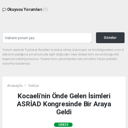
Okuyucu Yorumları
(0)
Gönder
Yorum yazarak Topluluk Kuralları’nı kabul etmiş bulunuyor ve hedefgazetesi.com.tr
sitesine yaptığınız yorumunuzla ilgili doğrudan veya dolaylı tüm sorumluluğu tek
başınıza üstleniyorsunuz. Yazılan tüm yorumlardan site yönetimi hiçbir şekilde
sorumlu tutulamaz.
Anasayfa
Gebze
Kocaeli'nin Önde Gelen İsimleri
ASRİAD Kongresinde Bir Araya
Geldi
GEBZE