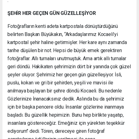
.
ŞEHİR HER GEÇEN GÜN GÜZELLEŞİYOR
Fotoğrafların kenti adeta kartpostala dönüştürdüğünü
belirten Başkan Büyükakın, “Arkadaşlarımız Kocaeli’yi
kartpostal şehir haline getirmişler. Her kare aynı zamanda
tarihe düşülen bir not. Hepsi de büyük emek gerektiren
fotoğraflar. Allı turnaları unutmuştuk. Ama artık allı turnalar
geri döndü. Hakikaten şehrimizin dört bir yanında çok güzel
şeyler oluyor. Şehrimiz her geçen gün güzelleşiyor. İsli,
puslu, kokan ve gri bir şehirden, yeşili ve mavisi ile
anılmaya başlayan bir şehre döndü Kocaeli. Bu nedenle
Gözlerinize İnanacaksınız dedik. Aslında bu da şehrimiz
için bir başka pencere oldu. İnsanlar gözlerine inanmaya
başladı. Bu güzellik hepimizin. Bunu hep birlikte yaşatıp,
insanlara göstereceğiz. Emeğiniz için yürekten teşekkür
ediyorum" dedi. Tören, dereceye giren fotoğraf