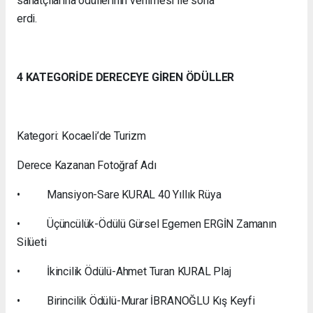
sanatçılarına ödüllerinin verilmesi ile sona
erdi.
4 KATEGORİDE DERECEYE GİREN ÖDÜLLER
Kategori: Kocaeli’de Turizm
Derece Kazanan Fotoğraf Adı
• Mansiyon-Sare KURAL 40 Yıllık Rüya
• Üçüncülük-Ödülü Gürsel Egemen ERGİN Zamanın
Silüeti
• İkincilik Ödülü-Ahmet Turan KURAL Plaj
• Birincilik Ödülü-Murar İBRANOĞLU Kış Keyfi