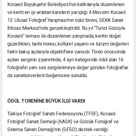
Kocaeli Büyükşehir Belediyesi’nin katkılarıyla düzenlenen
ve kenti en iyi anlatan karelerin yarıştığı 4 Mevsim Kocaeli
12. Ulusal Fotoğraf Yarışması'nın ödül töreni, SEKA Sanat
İhtisas Merkezi’nde gerçekleştirildi. Bu yıl “Turist Gözüyle
Kocaeli” teması ile düzenlenen yarışmada, kentin doğal
güzellikleri, tarihi mirası, kültürel yaşamı ve turizm değerleri
farklı bakış açılarıyla objektiflere yansıdı. Tören öncesinde
açılan serginin ziyaretinde, 4 ayrı kategoride ödül alan 16
fotoğrafın yanı sıra sergilenmeye değer görülen fotoğraflar
da sanatseverlerin beğenisine sunuldu.
ÖDÜL TORENİNE BÜYÜK İLGİ VARDI
Türkiye Fotoğraf Sanatı Federasyonu (TFSF), Kocaeli
Fotoğraf Sanatı Derneği (KASK) ve Gölcük Fotoğraf ve
Sinema Sanatı Derneği'nin (GFSD) destek verdiği