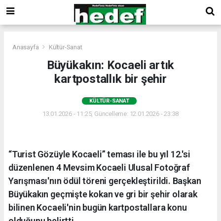
Anasayfa
Kültür-Sanat
Büyükakın: Kocaeli artık
kartpostallık bir şehir
KÜLTÜR-SANAT
13.01.2026 - 11:25, Güncelleme: 12.01.2026 - 23:38
“Turist Gözüyle Kocaeli” teması ile bu yıl 12.'si
düzenlenen 4 Mevsim Kocaeli Ulusal Fotoğraf
Yarışması'nın ödül töreni gerçekleştirildi. Başkan
Büyükakın geçmişte kokan ve gri bir şehir olarak
bilinen Kocaeli'nin bugün kartpostallara konu
olduğunu belirtti.