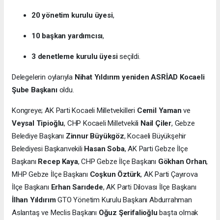
20 yönetim kurulu üyesi
,
10 başkan yardımcısı
,
3 denetleme kurulu üyesi
seçildi.
Delegelerin oylarıyla
Nihat Yıldırım yeniden ASRİAD Kocaeli
Şube Başkanı
oldu.
Kongreye; AK Parti Kocaeli Milletvekilleri
Cemil Yaman
ve
Veysal Tipioğlu
, CHP Kocaeli Milletvekili
Nail Çiler
, Gebze
Belediye Başkanı
Zinnur Büyükgöz
, Kocaeli Büyükşehir
Belediyesi Başkanvekili
Hasan Soba
, AK Parti Gebze İlçe
Başkanı
Recep Kaya
, CHP Gebze İlçe Başkanı
Gökhan Orhan
,
MHP Gebze İlçe Başkanı
Coşkun Öztürk
, AK Parti Çayırova
İlçe Başkanı
Erhan Sarıdede
, AK Parti Dilovası İlçe Başkanı
İlhan Yıldırım
GTO Yönetim Kurulu Başkanı Abdurrahman
Aslantaş ve Meclis Başkanı
Oğuz Şerifalioğlu
başta olmak