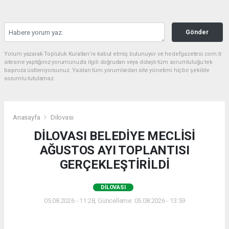
Gönder
Yorum yazarak Topluluk Kuralları’nı kabul etmiş bulunuyor ve hedefgazetesi.com.tr
sitesine yaptığınız yorumunuzla ilgili doğrudan veya dolaylı tüm sorumluluğu tek
başınıza üstleniyorsunuz. Yazılan tüm yorumlardan site yönetimi hiçbir şekilde
sorumlu tutulamaz.
Anasayfa
Dilovası
DİLOVASI BELEDİYE MECLİSİ
AĞUSTOS AYI TOPLANTISI
GERÇEKLEŞTİRİLDİ
DILOVASI
05.08.2026 - 11:28, Güncelleme: 05.08.2026 - 13:59