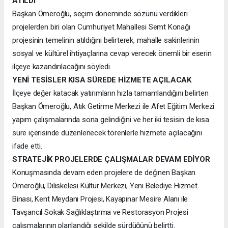
ATILDI
Başkan Ömeroğlu, seçim döneminde sözünü verdikleri
projelerden biri olan Cumhuriyet Mahallesi Semt Konağı
projesinin temelinin atıldığını belirterek, mahalle sakinlerinin
sosyal ve kültürel ihtiyaçlarına cevap verecek önemli bir eserin
ilçeye kazandırılacağını söyledi.
YENİ TESİSLER KISA SÜREDE HİZMETE AÇILACAK
İlçeye değer katacak yatırımların hızla tamamlandığını belirten
Başkan Ömeroğlu, Atık Getirme Merkezi ile Afet Eğitim Merkezi
yapım çalışmalarında sona gelindiğini ve her iki tesisin de kısa
süre içerisinde düzenlenecek törenlerle hizmete açılacağını
ifade etti.
STRATEJİK PROJELERDE ÇALIŞMALAR DEVAM EDİYOR
Konuşmasında devam eden projelere de değinen Başkan
Ömeroğlu, Diliskelesi Kültür Merkezi, Yeni Belediye Hizmet
Binası, Kent Meydanı Projesi, Kayapınar Mesire Alanı ile
Tavşancıl Sokak Sağlıklaştırma ve Restorasyon Projesi
çalışmalarının planlandığı şekilde sürdüğünü belirtti.