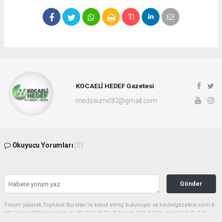
KOCAELİ HEDEF Gazetesi
medyaumit82@gmail.com
Okuyucu Yorumları
(0)
Gönder
Yorum yazarak Topluluk Kuralları’nı kabul etmiş bulunuyor ve hedefgazetesi.com.tr
sitesine yaptığınız yorumunuzla ilgili doğrudan veya dolaylı tüm sorumluluğu tek
başınıza üstleniyorsunuz. Yazılan tüm yorumlardan site yönetimi hiçbir şekilde