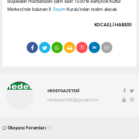
Büyükakın mazbatasını yarın saat 15.00’te Bahçecik Kültür
Merkezi’nde bulunan İl
Seçim
Kurulu’ndan teslim alacak.
KOCAELI HABERİ
HEDEFGAZETESİ
medyaumit82@gmail.com
Okuyucu Yorumları
(0)