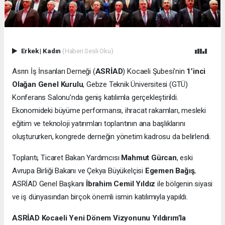
Erkek
|
Kadın
(Haberi Sesli Oku)
Asrın İş İnsanları Derneği (
ASRİAD
) Kocaeli Şubesi’nin
1’inci
Olağan Genel Kurulu
, Gebze Teknik Üniversitesi (GTÜ)
Konferans Salonu’nda geniş katılımla gerçekleştirildi.
Ekonomideki büyüme performansı, ihracat rakamları, mesleki
eğitim ve teknoloji yatırımları toplantının ana başlıklarını
oluştururken, kongrede derneğin yönetim kadrosu da belirlendi.
Toplantı, Ticaret Bakan Yardımcısı
Mahmut Gürcan
, eski
Avrupa Birliği Bakanı ve Çekya Büyükelçisi
Egemen Bağış
,
ASRİAD Genel Başkanı
İbrahim Cemil Yıldız
ile bölgenin siyasi
ve iş dünyasından birçok önemli ismin katılımıyla yapıldı.
ASRİAD Kocaeli Yeni Dönem Vizyonunu Yıldırım’la