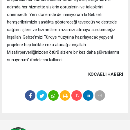
adımda her hizmette sizlerin görüşlerini ve taleplerini
önemsedik. Yeni dönemde de inanıyorum ki Gebzeli
hemşerilerimizin sandıkta göstereceği teveccüh ve destekle
sağlam işlere ve hizmetlere imzamızı atmaya sürdüreceğiz
inşallah. Gebze’mizi Türkiye Yüzyılına hazırlayacak yepyeni
projelere hep birlikte imza atacağız inşallah.
Misafirperverliğinizden ötürü sizlere bir kez daha şükranlarımı
sunuyorum” ifadelerini kullandı.
KOCAELI HABERİ