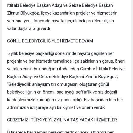
İttifakı Belediye Başkan Adayı ve Gebze Belediye Başkanı
Zinnur Büyükgöz, ilçeye kazandırılan projeler ve hizmetlerin
yanı sıra yeni dönemde hayata geçirilecek projelere ilişkin
vatandaşlara bilgi verdi.
GÖNÜL BELEDİYECİLİĞİYLE HİZMETE DEVAM
5 yıllık belediye başkanlığı döneminde hayata geçirilen her
projenin ve her hizmetin temelinde ilçe sakinlerinin görüş, öneri
ve taleplerinin bulunduğunu ifade eden Cumhur İttifakı Belediye
Başkan Adayı ve Gebze Belediye Başkanı Zinnur Büyükgöz,
“Belediyecilik anlayışımızın omurgasını oluşturan gönül
belediyeciliğinin en önemli sac ayağı şeffaflık ve siz değerli
kardeşlerimizle kurduğumuz gönül birliği. Biz başından beri her
adımımızda istişareye ayrı bir kıymet ve önem verdik.
GEBZE’MİZİ TÜRKİYE YÜZYILINA TAŞIYACAK HİZMETLER
İstişarede her zaman bereket vardır diyerek, attığımız her