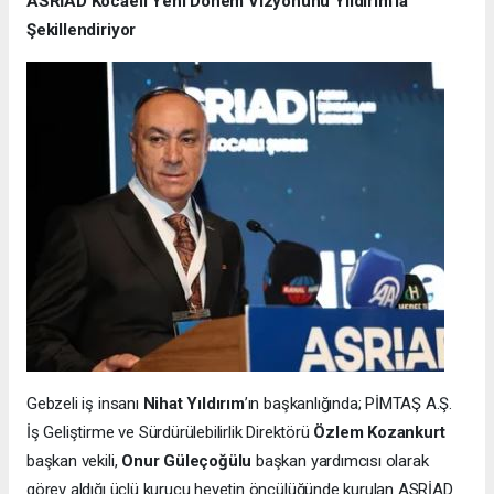
ASRİAD Kocaeli Yeni Dönem Vizyonunu Yıldırım’la
Şekillendiriyor
Gebzeli iş insanı
Nihat Yıldırım
’ın başkanlığında; PİMTAŞ A.Ş.
İş Geliştirme ve Sürdürülebilirlik Direktörü
Özlem Kozankurt
başkan vekili,
Onur Güleçoğülu
başkan yardımcısı olarak
görev aldığı üçlü kurucu heyetin öncülüğünde kurulan ASRİAD