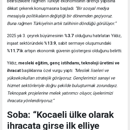
belirsizliklere rağmen Türkiye ekonomisinin dirençli yapısına
dikkat çekerek konuşmasına başladı:
“Bir sosyal medya
mesajıyla politikaların değiştiği bir dönemden geçiyoruz.
Buna rağmen Türkiye’nin artık talihinin döndüğü görülüyor.”
2025 yılı 3. çeyrek büyümesinin
%3.7
olduğunu hatırlatan Yıldız,
inşaat sektöründeki
%13.9
, sabit sermaye oluşumundaki
%11.7
’lik artışın ekonomik güvenin göstergesi olduğunu belirtti.
Yıldız,
mesleki eğitim, genç istihdamı, teknoloji üretimi ve
ihracat
başlıklarına özel vurgu yaptı:
“Meslek liseleri ve
yüksekokulları stratejik görüyoruz. Gençlerimizi sanayi ve
hizmet sektörleriyle doğru şekilde buluşturmak zorundayız.
Teknopark projelerine melek yatırımcı oluyor, üyelerimizi
ihracata yönlendiriyoruz.”
Soba: “Kocaeli ülke olarak
ihracata girse ilk elliye