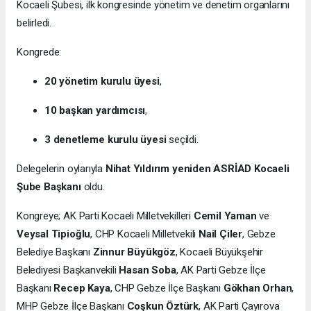
Kocaeli Şubesi, ilk kongresinde yönetim ve denetim organlarını
belirledi.
Kongrede:
20 yönetim kurulu üyesi
,
10 başkan yardımcısı
,
3 denetleme kurulu üyesi
seçildi.
Delegelerin oylarıyla
Nihat Yıldırım yeniden ASRİAD Kocaeli
Şube Başkanı
oldu.
Kongreye; AK Parti Kocaeli Milletvekilleri
Cemil Yaman
ve
Veysal Tipioğlu
, CHP Kocaeli Milletvekili
Nail Çiler
, Gebze
Belediye Başkanı
Zinnur Büyükgöz
, Kocaeli Büyükşehir
Belediyesi Başkanvekili
Hasan Soba
, AK Parti Gebze İlçe
Başkanı
Recep Kaya
, CHP Gebze İlçe Başkanı
Gökhan Orhan
,
MHP Gebze İlçe Başkanı
Coşkun Öztürk
, AK Parti Çayırova