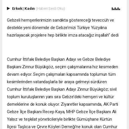
Erkek
|
Kadın
(Haberi Sesli Oku)
Gebzeli hemşerilerimizin sandıkta göstereceği teveccüh ve
destekle yeni dönemde de Gebze’mizi Türkiye Yüzyılına
hazırlayacak projelere hep birlikte imza atacağız inşallah” dedi
Cumhur İttifakı Belediye Başkan Adayı ve Gebze Belediye
Başkanı Zinnur Büyükgöz, seçim çalışmalarına hız kesmeden
devam ediyor. Seçim çalışmaları kapsamında toplumun tüm
kesimlerinden vatandaşlarla bir araya gelmeyi sürdüren
Cumhur İttifakı Belediye Başkan Adayı Zinnur Büyükgöz; sivil
toplum kuruluşlarının yanı sıra Gebze’deki hemşeri ve kültür
derneklerine de konuk oluyor. Ziyaretler kapsamında, AK Parti
Gebze İlçe Başkanı Recep Kaya, MHP Gebze İlçe Başkanı Ali
Yalsız ve teşkilat yöneticileriyle birlikte Gümüşhane Kürtün
İlçesi Taşlıca ve Çevre Köyleri Derneği’ne konuk olan Cumhur