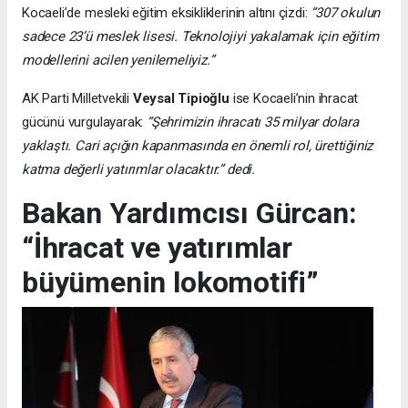
Kocaeli’de mesleki eğitim eksikliklerinin altını çizdi:
“307 okulun
sadece 23’ü meslek lisesi. Teknolojiyi yakalamak için eğitim
modellerini acilen yenilemeliyiz.”
AK Parti Milletvekili
Veysal Tipioğlu
ise Kocaeli’nin ihracat
gücünü vurgulayarak:
“Şehrimizin ihracatı 35 milyar dolara
yaklaştı. Cari açığın kapanmasında en önemli rol, ürettiğiniz
katma değerli yatırımlar olacaktır.” dedi.
Bakan Yardımcısı Gürcan:
“İhracat ve yatırımlar
büyümenin lokomotifi”