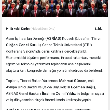
Erkek
|
Kadın
(Haberi Sesli Oku)
Asrın İş İnsanları Derneği (
ASRİAD
) Kocaeli Şubesi’nin
1’inci
Olağan Genel Kurulu
, Gebze Teknik Üniversitesi (GTÜ)
Konferans Salonu’nda geniş katılımla gerçekleştirildi.
Ekonomideki büyüme performansı, ihracat rakamları, mesleki
eğitim ve teknoloji yatırımları toplantının ana başlıklarını
oluştururken, kongrede derneğin yönetim kadrosu da belirlendi.
Toplantı, Ticaret Bakan Yardımcısı
Mahmut Gürcan
, eski
Avrupa Birliği Bakanı ve Çekya Büyükelçisi
Egemen Bağış
,
ASRİAD Genel Başkanı
İbrahim Cemil Yıldız
ile bölgenin siyasi
ve iş dünyasından birçok önemli ismin katılımıyla yapıldı.