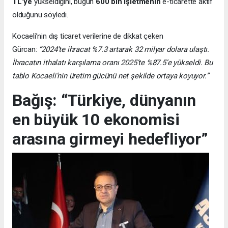
TL’ye
yükseldiğini, bugün
600 bin işletmenin
e-ticarette aktif
olduğunu söyledi.
Kocaeli’nin dış ticaret verilerine de dikkat çeken
Gürcan:
“2024’te ihracat %7.3 artarak 32 milyar dolara ulaştı.
İhracatın ithalatı karşılama oranı 2025’te %87.5’e yükseldi. Bu
tablo Kocaeli’nin üretim gücünü net şekilde ortaya koyuyor.”
Bağış: “Türkiye, dünyanın
en büyük 10 ekonomisi
arasına girmeyi hedefliyor”