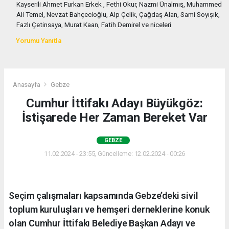
Kayserili Ahmet Furkan Erkek , Fethi Okur, Nazmi Ünalmış, Muhammed
Ali Temel, Nevzat Bahçecioğlu, Alp Çelik, Çağdaş Alan, Sami Soyışık,
Fazlı Çetinsaya, Murat Kaan, Fatih Demirel ve niceleri
Yorumu Yanıtla
Anasayfa
Gebze
Cumhur İttifakı Adayı Büyükgöz:
İstişarede Her Zaman Bereket Var
GEBZE
11.02.2024 - 23:55, Güncelleme: 12.02.2024 - 00:26
Seçim çalışmaları kapsamında Gebze’deki sivil
toplum kuruluşları ve hemşeri derneklerine konuk
olan Cumhur İttifakı Belediye Başkan Adayı ve