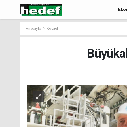
Eko
Anasayfa
Kocaeli
Büyükak