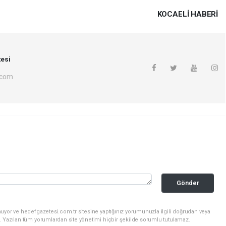
KOCAELI HABERİ
esi
.com
Gönder
uyor ve hedefgazetesi.com.tr sitesine yaptığınız yorumunuzla ilgili doğrudan veya
. Yazılan tüm yorumlardan site yönetimi hiçbir şekilde sorumlu tutulamaz.