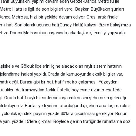
.Tahir Büyükakın, yapımı devam eden Gebze-Darıca Metrosu ile
etro Hattı ile ilgili de son bilgileri verdi. Başkan Büyükakın şunları
Darıca Metrosu, hızlı bir şekilde devam ediyor. Orası artık finale
mli hat. Son olarak üçüncü hat(Güney Hattı) kalıyor. Bizim bakışımıza
Gebze-Darıca Metrosu’nun inşasında arkadaşlar işlerini iyi yapıyorlar.
skele ve Gölcük ilçelerini içine alacak olan raylı sistem hattının
elendirme ihalesi yapıldı. Orada da kamuoyunda eksik bilgiler var.
attı değil. Burası gibi bir hat, hafif metro çalışması. Yüzeyden
üklükleri de tramvaydan farklı. Üstelik, böylesine uzun mesafede
 Orada hafif raylı bir sistemin inşa edilmesini şehrimizin geleceği
i buluyoruz. Bunlar yerli yerine oturduğunda, şehrin ana taşıma aksı
olculuk içindeki payının yüzde 30’lara çıkarılması gerekiyor. Bunun
ına yani yüzde 15’lere çıkmalı. Böylece şehrin trafiğinde rahatlama söz