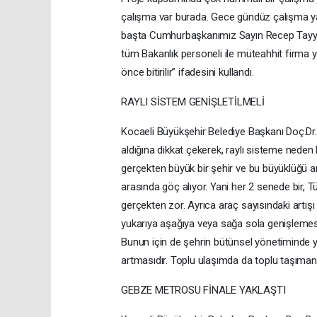
çalışma var burada. Gece gündüz çalışma yap
başta Cumhurbaşkanımız Sayın Recep Tayyi
tüm Bakanlık personeli ile müteahhit firma ye
önce bitirilir” ifadesini kullandı.
RAYLI SİSTEM GENİŞLETİLMELİ
Kocaeli Büyükşehir Belediye Başkanı Doç.Dr.T
aldığına dikkat çekerek, raylı sisteme neden 
gerçekten büyük bir şehir ve bu büyüklüğü a
arasında göç alıyor. Yani her 2 senede bir, T
gerçekten zor. Ayrıca araç sayısındaki artışı
yukarıya aşağıya veya sağa sola genişlemesi 
Bunun için de şehrin bütünsel yönetiminde ya
artmasıdır. Toplu ulaşımda da toplu taşımanı
GEBZE METROSU FİNALE YAKLAŞTI