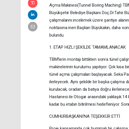
Açma Makinesi(Tunnel Boring Maching) TBM’d
Büyükşehir Belediye Başkanı Doç.Dr.Tahir Bü
çalışmalarını incelemek üzere şantiye alanın
noktasına inen Başkan Büyükakın, daha sonra
bulundu.
1. ETAP HIZLI ŞEKİLDE TAMAMLANACAK
TBM’lerin montajı bittikten sonra tünel çalı
makinelerinin kurulumu yapılıyor. Çok kısa 
tünel açma çalışmaları başlayacak. Seka Park
ilerleyecek. Aynı şekilde bir başka çalışma
kurulacak, oradan da batıya doğru ilerlenece
Hastanesi ile Otogar arasındaki yaklaşık 14 k
kadar bu etabın bitirilmesi hedefleniyor. So
CUMHURBAŞKANI’NA TEŞEKKÜR ETTİ
Proje kapsamında çok hummalı bir çalışma y