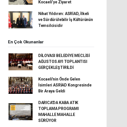
Kocaeli’ye Ziyaret
Nihat Yıldırım: ASRİAD, İlkeli
ve Sürdürülebilir İş Kültürünün
Temsilcisidir
En Çok Okunanlar
DİLOVASI BELEDİYE MECLİSİ
AĞUSTOS AYI TOPLANTISI
GERÇEKLEŞTİRİLDİ
Kocaeli'nin Önde Gelen
İsimleri ASRİAD Kongresinde
Bir Araya Geldi
DARICA'DA KABA ATIK
TOPLAMA PROGRAMI
MAHALLE MAHALLE
SÜRÜYOR