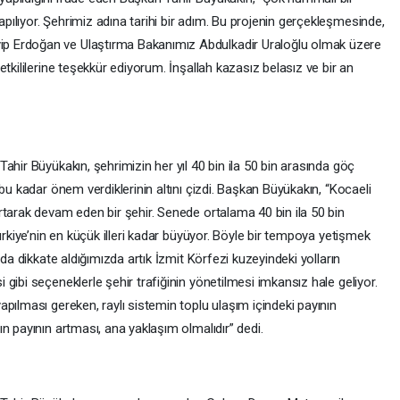
ılıyor. Şehrimiz adına tarihi bir adım. Bu projenin gerçekleşmesinde,
p Erdoğan ve Ulaştırma Bakanımız Abdulkadir Uraloğlu olmak üzere
tkililerine teşekkür ediyorum. İnşallah kazasız belasız ve bir an
ahir Büyükakın, şehrimizin her yıl 40 bin ila 50 bin arasında göç
bu kadar önem verdiklerinin altını çizdi. Başkan Büyükakın, “Kocaeli
rtarak devam eden bir şehir. Senede ortalama 40 bin ila 50 bin
ürkiye’nin en küçük illeri kadar büyüyor. Böyle bir tempoya yetişmek
 da dikkate aldığımızda artık İzmit Körfezi kuzeyindeki yolların
gibi seçeneklerle şehir trafiğinin yönetilmesi imkansız hale geliyor.
pılması gereken, raylı sistemin toplu ulaşım içindeki payının
n payının artması, ana yaklaşım olmalıdır” dedi.