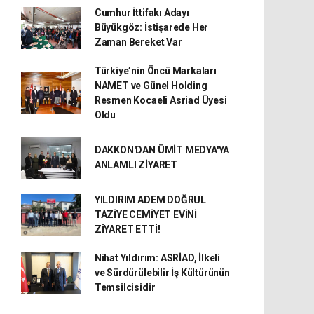
Cumhur İttifakı Adayı
Büyükgöz: İstişarede Her
Zaman Bereket Var
Türkiye’nin Öncü Markaları
NAMET ve Günel Holding
Resmen Kocaeli Asriad Üyesi
Oldu
DAKKON'DAN ÜMİT MEDYA'YA
ANLAMLI ZİYARET
YILDIRIM ADEM DOĞRUL
TAZİYE CEMİYET EVİNİ
ZİYARET ETTİ!
Nihat Yıldırım: ASRİAD, İlkeli
ve Sürdürülebilir İş Kültürünün
Temsilcisidir