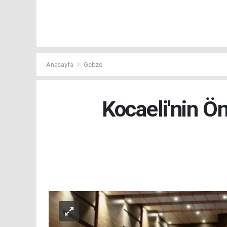
Anasayfa
Gebze
Kocaeli'nin Ö