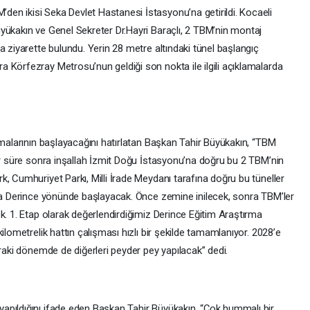
en ikisi Seka Devlet Hastanesi İstasyonu’na getirildi. Kocaeli
yükakın ve Genel Sekreter Dr.Hayri Baraçlı, 2 TBM’nin montaj
a ziyarette bulundu. Yerin 28 metre altındaki tünel başlangıç
 Körfezray Metrosu’nun geldiği son nokta ile ilgili açıklamalarda
şmalarının başlayacağını hatırlatan Başkan Tahir Büyükakın, “TBM
bir süre sonra inşallah İzmit Doğu İstasyonu’na doğru bu 2 TBM’nin
, Cumhuriyet Parkı, Milli İrade Meydanı tarafına doğru bu tüneller
 da Derince yönünde başlayacak. Önce zemine inilecek, sonra TBM’ler
k. 1. Etap olarak değerlendirdiğimiz Derince Eğitim Araştırma
ilometrelik hattın çalışması hızlı bir şekilde tamamlanıyor. 2028’e
nraki dönemde de diğerleri peyder pey yapılacak” dedi.
apıldığını ifade eden Başkan Tahir Büyükakın, “Çok hummalı bir