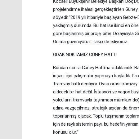
Kocaeli Büyükşehir Belediye Başkanı Doç.Dr
projelendirme ihalesi gerçekleştirilen Güney M
söyledi: “2019 yılı itibariyle başlayan Gebze-
yaklaşmış durumda. Bu hat ise ikinci en öne
göre başlanmış bir proje, biter. Dolayısıyla 
Onlara güveniyoruz. Takip de ediyoruz.
ODAK NOKTAMIZ GÜNEY HATTI
Bundan sonra Güney Hattı’na odaklandık. Başi
inşası için çalışmalar yapmaya başladık. Proj
Tramvay hattı deniliyor. Oysa orası tramvay h
gidecek bir hat değil. İstasyon ve vagon büy
yolcuların tramvayla taşınması mümkün değil.
adına vazgeçilmez, stratejik açıdan da öneml
toparlanmış olacak. Toplu taşımanın toplam y
için de raylı sistemin payı, bu hedefin yarıs
konusu olur.”