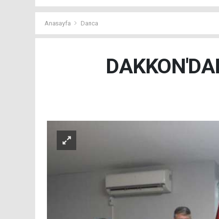
Anasayfa
Darıca
DAKKON'DAN