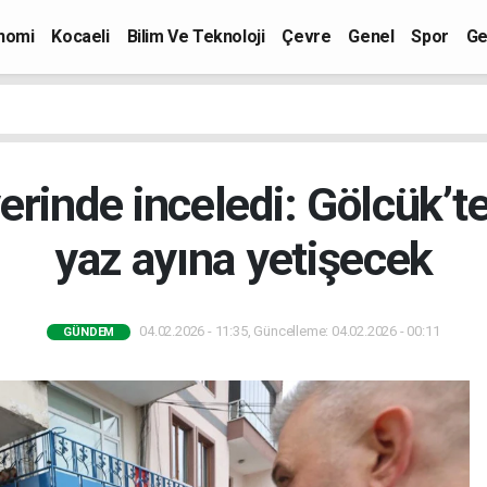
nomi
Kocaeli
Bilim Ve Teknoloji
Çevre
Genel
Spor
Ge
erinde inceledi: Gölcük’te
yaz ayına yetişecek
04.02.2026 - 11:35, Güncelleme: 04.02.2026 - 00:11
GÜNDEM