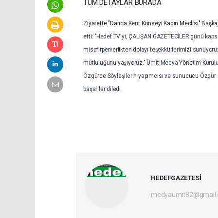
TÜM DETAYLAR BURADA
Ziyarette "Darıca Kent Konseyi Kadın Meclisi" Başkanı
etti:
"Hedef TV'yi, ÇALIŞAN GAZETECİLER günü kapsamı
misafirperverlikten dolayı teşekkürlerimizi sunuyoru
mutluluğunu yaşıyoruz." Ümit Medya Yönetim Kurulu 
Özgürce Söyleşilerin yapımcısı ve sunucucu Özgür A
başarılar diledi.
HEDEFGAZETESİ
medyaumit82@gmail