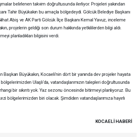
malar belirlenen takvim doğrultusunda ilerliyor. Projeleri yakından
kanı Tahir Büyükakın bu amaçla bölgedeydi. Gölcük Belediye Başkanı
 Nihat Abiş ve AK Parti Gölcük İlçe Başkanı Kemal Yavuz, inceleme
ın, projelerin geldiği son durum hakkında yetkililerden bilgi aldı.
eyi planladıkları bilgisini verdi.
n Başkan Büyükakın, Kocaeli'nin dört bir yanında dev projeler hayata
l bölgelerimizden Ulaşlı'da, vatandaşlarımızın talepleri doğrultusunda
hangi bir sıkıntı yok. Yaz sezonu öncesinde bitirmeyi planlıyoruz. Bu
zi bölgelerimizden biri olacak. Şimdiden vatandaşlarımıza hayırlı
KOCAELI HABERİ