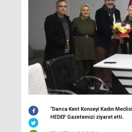
"Darıca Kent Konseyi Kadın Mecli
HEDEF Gazetemizi ziyaret etti.