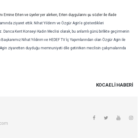
 Emine Erten ve üyeler yer alırken, Erten duygularını şu sözler ile ifade
nda ziyaret ettik. Nihat Yıldırım ve Özgür Agin'e gösterdikleri
z. Darıca Kent Konseyi Kadın Meclisi olarak, bu anlamlı günü birlikte geçirmenin
Başkanımız Nihat Yıldırım ve HEDEF TV İç Yapımlarından olan Özgür Agin ile
gin ziyaretten duyduğu memnuniyeti dile getirirken meclisin çalışmalarında
KOCAELI HABERİ
.com