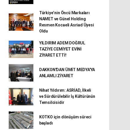
Türkiye’nin Öncü Markaları
NAMET ve Günel Holding
Resmen Kocaeli Asriad Üyesi
Oldu
YILDIRIM ADEM DOĞRUL
TAZİYE CEMİYET EVİNİ
ZİYARET ETTİ!
DAKKON'DAN ÜMİT MEDYA'YA
ANLAMLI ZİYARET
Nihat Yıldırım: ASRİAD, İlkeli
ve Sürdürülebilir İş Kültürünün
Temsilcisidir
KOTKO için dönüşüm süreci
başladı