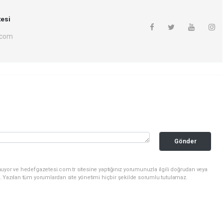
esi
.com
Gönder
uyor ve hedefgazetesi.com.tr sitesine yaptığınız yorumunuzla ilgili doğrudan veya
. Yazılan tüm yorumlardan site yönetimi hiçbir şekilde sorumlu tutulamaz.