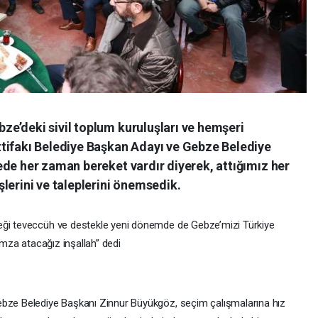
e’deki sivil toplum kuruluşları ve hemşeri
tifakı Belediye Başkan Adayı ve Gebze Belediye
ede her zaman bereket vardır diyerek, attığımız her
lerini ve taleplerini önemsedik.
eği teveccüh ve destekle yeni dönemde de Gebze’mizi Türkiye
 imza atacağız inşallah” dedi
ebze Belediye Başkanı Zinnur Büyükgöz, seçim çalışmalarına hız