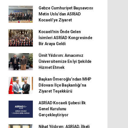
Gebze Cumhuriyet Başsavcısı
Metin Uslu’dan ASRİAD
Kocaeli’ye Ziyaret
Kocaeli'nin Önde Gelen
İsimleri ASRİAD Kongresinde
Bir Araya Geldi
Ümit Yıldırım: Amacımız
Üniversitemize En İyi Şekilde
Hizmet Etmek
Başkan Ömeroğlu’ndan MHP
Dilovası İlçe Başkanlığı’na
Ziyaret Teşekkürü
ASRİAD Kocaeli Şubesi İlk
Genel Kurulunu
Gerçekleştiriyor
Nihat Yıldırım: ASRİAD, İlkeli