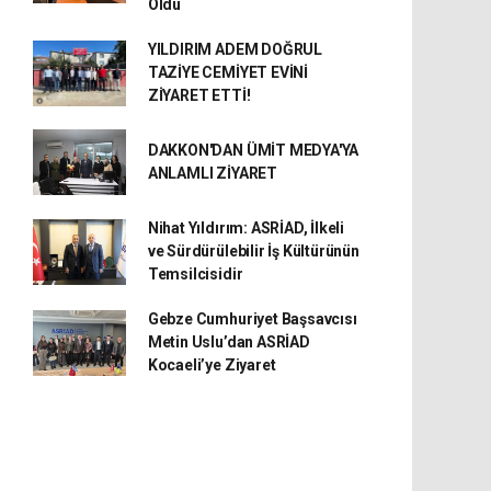
Oldu
YILDIRIM ADEM DOĞRUL
TAZİYE CEMİYET EVİNİ
ZİYARET ETTİ!
DAKKON'DAN ÜMİT MEDYA'YA
ANLAMLI ZİYARET
Nihat Yıldırım: ASRİAD, İlkeli
ve Sürdürülebilir İş Kültürünün
Temsilcisidir
Gebze Cumhuriyet Başsavcısı
Metin Uslu’dan ASRİAD
Kocaeli’ye Ziyaret