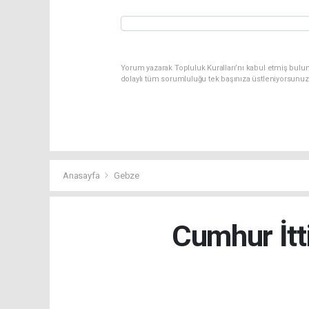
Yorum yazarak Topluluk Kuralları’nı kabul etmiş bulun
dolaylı tüm sorumluluğu tek başınıza üstleniyorsunuz
Anasayfa
Gebze
Cumhur İtt