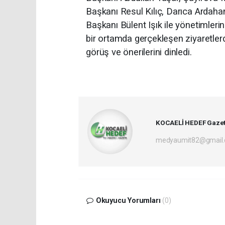
Başkanı Resul Kılıç, Darıca Ardah
Başkanı Bülent Işık ile yönetimler
bir ortamda gerçekleşen ziyaretlerd
görüş ve önerilerini dinledi.
KOCAELİ HEDEF Gazet
medyaumit82@gmail
Okuyucu Yorumları
(0)