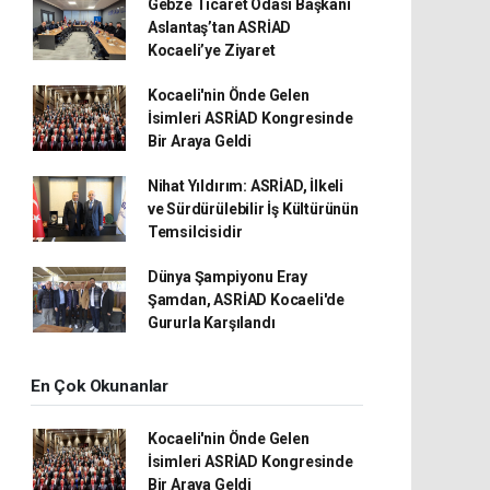
Gebze Ticaret Odası Başkanı
Aslantaş’tan ASRİAD
Kocaeli’ye Ziyaret
Kocaeli'nin Önde Gelen
İsimleri ASRİAD Kongresinde
Bir Araya Geldi
Nihat Yıldırım: ASRİAD, İlkeli
ve Sürdürülebilir İş Kültürünün
Temsilcisidir
Dünya Şampiyonu Eray
Şamdan, ASRİAD Kocaeli'de
Gururla Karşılandı
En Çok Okunanlar
Kocaeli'nin Önde Gelen
İsimleri ASRİAD Kongresinde
Bir Araya Geldi