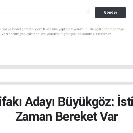
Gönder
uyor ve hedefgazetesi.com.tr sitesine yaptığınız yorumunuzla ilgili doğrudan veya
. Yazılan tüm yorumlardan site yönetimi hiçbir şekilde sorumlu tutulamaz.
ifakı Adayı Büyükgöz: İst
Zaman Bereket Var