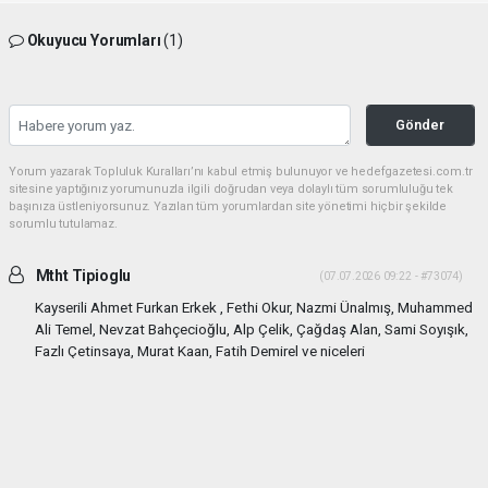
Okuyucu Yorumları
(1)
Gönder
Yorum yazarak Topluluk Kuralları’nı kabul etmiş bulunuyor ve hedefgazetesi.com.tr
sitesine yaptığınız yorumunuzla ilgili doğrudan veya dolaylı tüm sorumluluğu tek
başınıza üstleniyorsunuz. Yazılan tüm yorumlardan site yönetimi hiçbir şekilde
sorumlu tutulamaz.
Mtht Tipioglu
(07.07.2026 09:22 - #73074)
Kayserili Ahmet Furkan Erkek , Fethi Okur, Nazmi Ünalmış, Muhammed
Ali Temel, Nevzat Bahçecioğlu, Alp Çelik, Çağdaş Alan, Sami Soyışık,
Fazlı Çetinsaya, Murat Kaan, Fatih Demirel ve niceleri
Yorumu Yanıtla