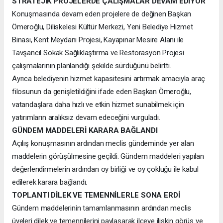
STRATEJİK PROJELERDE ÇALIŞMALAR DEVAM EDİYOR
Konuşmasında devam eden projelere de değinen Başkan
Ömeroğlu, Diliskelesi Kültür Merkezi, Yeni Belediye Hizmet
Binası, Kent Meydanı Projesi, Kayapınar Mesire Alanı ile
Tavşancıl Sokak Sağlıklaştırma ve Restorasyon Projesi
çalışmalarının planlandığı şekilde sürdüğünü belirtti.
Ayrıca belediyenin hizmet kapasitesini artırmak amacıyla araç
filosunun da genişletildiğini ifade eden Başkan Ömeroğlu,
vatandaşlara daha hızlı ve etkin hizmet sunabilmek için
yatırımların aralıksız devam edeceğini vurguladı.
GÜNDEM MADDELERİ KARARA BAĞLANDI
Açılış konuşmasının ardından meclis gündeminde yer alan
maddelerin görüşülmesine geçildi. Gündem maddeleri yapılan
değerlendirmelerin ardından oy birliği ve oy çokluğu ile kabul
edilerek karara bağlandı.
TOPLANTI DİLEK VE TEMENNİLERLE SONA ERDİ
Gündem maddelerinin tamamlanmasının ardından meclis
üyeleri dilek ve temennilerini paylaşarak ilçeye ilişkin görüş ve