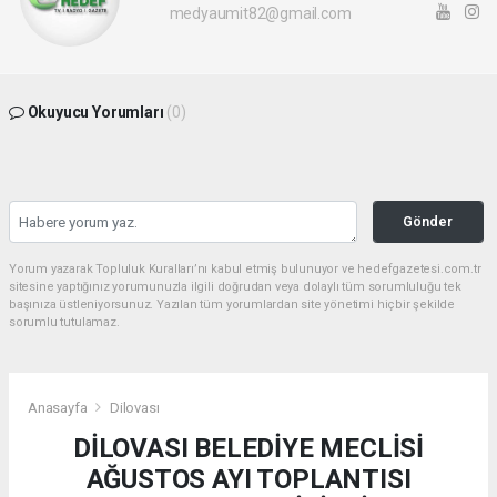
medyaumit82@gmail.com
Okuyucu Yorumları
(0)
Gönder
Yorum yazarak Topluluk Kuralları’nı kabul etmiş bulunuyor ve hedefgazetesi.com.tr
sitesine yaptığınız yorumunuzla ilgili doğrudan veya dolaylı tüm sorumluluğu tek
başınıza üstleniyorsunuz. Yazılan tüm yorumlardan site yönetimi hiçbir şekilde
sorumlu tutulamaz.
Anasayfa
Dilovası
DİLOVASI BELEDİYE MECLİSİ
AĞUSTOS AYI TOPLANTISI