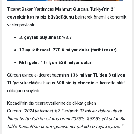
Ticaret Bakan Yardımcısı
Mahmut Gürcan
, Türkiye’nin
21
çeyrektir kesintisiz büyüdüğünü
belirterek önemli ekonomik
veriler paylaştı:
3. çeyrek büyümesi: %3.7
12 aylık ihracat: 270.6 milyar dolar (tarihi rekor)
Milli gelir: 1 trilyon 538 milyar dolar
Gürcan ayrıca e-ticaret hacminin
136 milyar TL’den 3 trilyon
TL’ye
yükseldiğini, bugün
600 bin işletmenin
e-ticarette aktif
olduğunu söyledi.
Kocaeli’nin dış ticaret verilerine de dikkat çeken
Gürcan:
“2024’te ihracat %7.3 artarak 32 milyar dolara ulaştı.
İhracatın ithalatı karşılama oranı 2025’te %87.5’e yükseldi. Bu
tablo Kocaeli’nin üretim gücünü net şekilde ortaya koyuyor.”