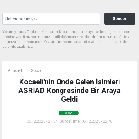
Gönder
Yorum yazarak Topluluk Kuralları’nı kabul etmiş bulunuyor ve hedefgazetesi.com.tr
sitesine yaptığınız yorumunuzla ilgili doğrudan veya dolaylı tüm sorumluluğu tek
başınıza üstleniyorsunuz. Yazılan tüm yorumlardan site yönetimi hiçbir şekilde
sorumlu tutulamaz.
Anasayfa
Gebze
Kocaeli'nin Önde Gelen İsimleri
ASRİAD Kongresinde Bir Araya
Geldi
GEBZE
06.12.2025 - 21:34, Güncelleme: 06.12.2025 - 22:46