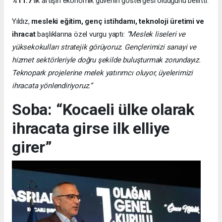
%11.7
’lik artışın ekonomik güvenin göstergesi olduğunu belirtti.
Yıldız,
mesleki eğitim, genç istihdamı, teknoloji üretimi ve
ihracat
başlıklarına özel vurgu yaptı:
“Meslek liseleri ve
yüksekokulları stratejik görüyoruz. Gençlerimizi sanayi ve
hizmet sektörleriyle doğru şekilde buluşturmak zorundayız.
Teknopark projelerine melek yatırımcı oluyor, üyelerimizi
ihracata yönlendiriyoruz.”
Soba: “Kocaeli ülke olarak
ihracata girse ilk elliye
girer”