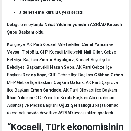
10 başkan yardımcısı
,
3 denetleme kurulu üyesi
seçildi.
Delegelerin oylarıyla
Nihat Yıldırım yeniden ASRİAD Kocaeli
Şube Başkanı
oldu.
Kongreye; AK Parti Kocaeli Milletvekilleri
Cemil Yaman
ve
Veysal Tipioğlu
, CHP Kocaeli Milletvekili
Nail Çiler
, Gebze
Belediye Başkanı
Zinnur Büyükgöz
, Kocaeli Büyükşehir
Belediyesi Başkanvekili
Hasan Soba
, AK Parti Gebze İlçe
Başkanı
Recep Kaya
, CHP Gebze İlçe Başkanı
Gökhan Orhan
,
MHP Gebze İlçe Başkanı
Coşkun Öztürk
, AK Parti Çayırova
İlçe Başkanı
Erhan Sarıdede
, AK Parti Dilovası İlçe Başkanı
İlhan Yıldırım
GTO Yönetim Kurulu Başkanı Abdurrahman
Aslantaş ve Meclis Başkanı
Oğuz Şerifalioğlu
başta olmak
üzere çok sayıda davetli ve ASRİAD üyesi katılım gösterdi.
“Kocaeli, Türk ekonomisinin