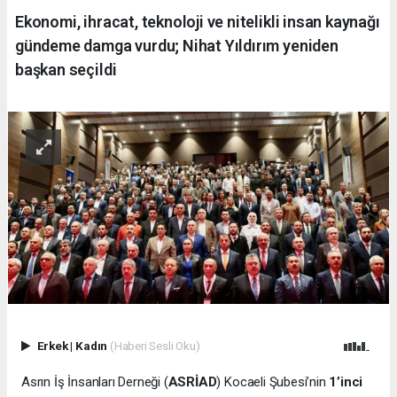
Ekonomi, ihracat, teknoloji ve nitelikli insan kaynağı
gündeme damga vurdu; Nihat Yıldırım yeniden
başkan seçildi
Erkek
|
Kadın
(Haberi Sesli Oku)
Asrın İş İnsanları Derneği (
ASRİAD
) Kocaeli Şubesi’nin
1’inci