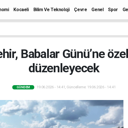
nomi
Kocaeli
Bilim Ve Teknoloji
Çevre
Genel
Spor
Ge
ir, Babalar Günü’ne özel
düzenleyecek
19.06.2026 - 14:41, Güncelleme: 19.06.2026 - 14:41
GÜNDEM