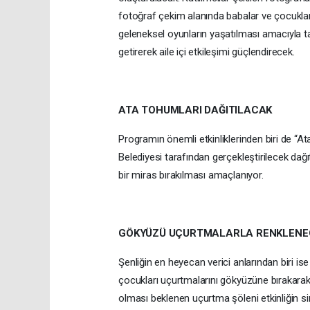
fotoğraf çekim alanında babalar ve çocukları
geleneksel oyunların yaşatılması amacıyla ta
getirerek aile içi etkileşimi güçlendirecek.
ATA TOHUMLARI DAĞITILACAK
Programın önemli etkinliklerinden biri de “
Belediyesi tarafından gerçekleştirilecek dağı
bir miras bırakılması amaçlanıyor.
GÖKYÜZÜ UÇURTMALARLA RENKLENE
Şenliğin en heyecan verici anlarından biri is
çocukları uçurtmalarını gökyüzüne bırakar
olması beklenen uçurtma şöleni etkinliğin s