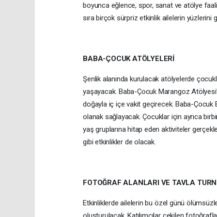
boyunca eğlence, spor, sanat ve atölye faal
sıra birçok sürpriz etkinlik ailelerin yüzlerini
BABA-ÇOCUK ATÖLYELERİ
Şenlik alanında kurulacak atölyelerde çocukl
yaşayacak. Baba-Çocuk Marangoz Atölyesi’nde
doğayla iç içe vakit geçirecek. Baba-Çocuk B
olanak sağlayacak. Çocuklar için ayrıca birbi
yaş gruplarına hitap eden aktiviteler gerçekl
gibi etkinlikler de olacak.
FOTOĞRAF ALANLARI VE TAVLA TURN
Etkinliklerde ailelerin bu özel günü ölümsüzl
oluşturulacak. Katılımcılar çekilen fotoğraf