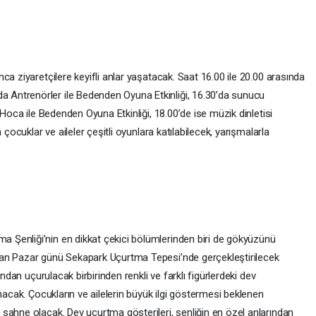
ca ziyaretçilere keyifli anlar yaşatacak. Saat 16.00 ile 20.00 arasında
Antrenörler ile Bedenden Oyuna Etkinliği, 16.30’da sunucu
 Hoca ile Bedenden Oyuna Etkinliği, 18.00’de ise müzik dinletisi
 çocuklar ve aileler çeşitli oyunlara katılabilecek, yarışmalarla
Şenliği’nin en dikkat çekici bölümlerinden biri de gökyüzünü
an Pazar günü Sekapark Uçurtma Tepesi’nde gerçekleştirilecek
ından uçurulacak birbirinden renkli ve farklı figürlerdeki dev
nacak. Çocukların ve ailelerin büyük ilgi göstermesi beklenen
sahne olacak. Dev uçurtma gösterileri, şenliğin en özel anlarından