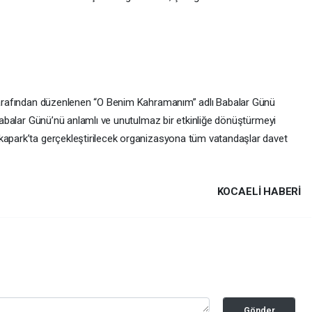
ı tarafından düzenlenen “O Benim Kahramanım” adlı Babalar Günü
k Babalar Günü’nü anlamlı ve unutulmaz bir etkinliğe dönüştürmeyi
ekapark’ta gerçekleştirilecek organizasyona tüm vatandaşlar davet
KOCAELI HABERİ
Gönder