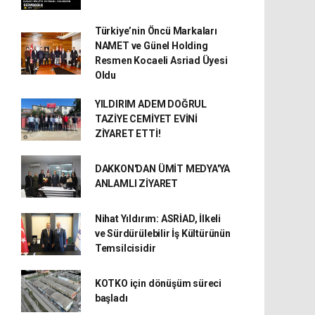
Türkiye’nin Öncü Markaları
NAMET ve Günel Holding
Resmen Kocaeli Asriad Üyesi
Oldu
YILDIRIM ADEM DOĞRUL
TAZİYE CEMİYET EVİNİ
ZİYARET ETTİ!
DAKKON'DAN ÜMİT MEDYA'YA
ANLAMLI ZİYARET
Nihat Yıldırım: ASRİAD, İlkeli
ve Sürdürülebilir İş Kültürünün
Temsilcisidir
KOTKO için dönüşüm süreci
başladı