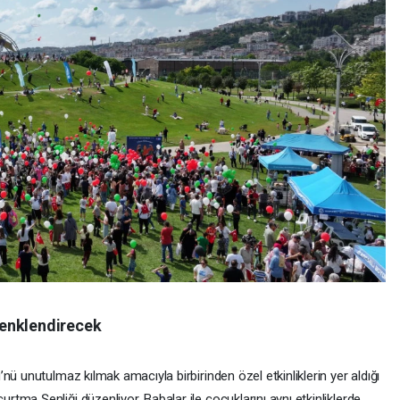
renklendirecek
nü unutulmaz kılmak amacıyla birbirinden özel etkinliklerin yer aldığı
ma Şenliği düzenliyor. Babalar ile çocuklarını aynı etkinliklerde