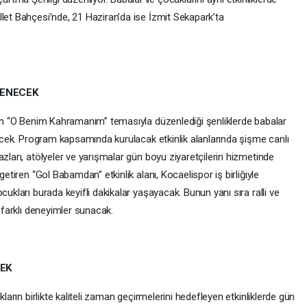
let Bahçesi’nde, 21 Haziran’da ise İzmit Sekapark’ta
LENECEK
’nın “O Benim Kahramanım” temasıyla düzenlediği şenliklerde babalar
irecek. Program kapsamında kurulacak etkinlik alanlarında şişme canlı
zları, atölyeler ve yarışmalar gün boyu ziyaretçilerin hizmetinde
getiren “Gol Babamdan” etkinlik alanı, Kocaelispor iş birliğiyle
cukları burada keyifli dakikalar yaşayacak. Bunun yanı sıra ralli ve
a farklı deneyimler sunacak.
EK
kların birlikte kaliteli zaman geçirmelerini hedefleyen etkinliklerde gün