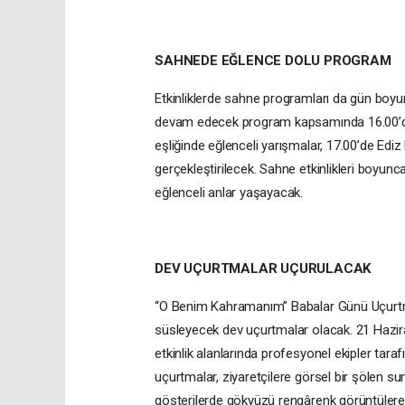
SAHNEDE EĞLENCE DOLU PROGRAM
Etkinliklerde sahne programları da gün boyun
devam edecek program kapsamında 16.00’da 
eşliğinde eğlenceli yarışmalar, 17.00’de Ediz
gerçekleştirilecek. Sahne etkinlikleri boyunca
eğlenceli anlar yaşayacak.
DEV UÇURTMALAR UÇURULACAK
“O Benim Kahramanım” Babalar Günü Uçurtma 
süsleyecek dev uçurtmalar olacak. 21 Hazir
etkinlik alanlarında profesyonel ekipler taraf
uçurtmalar, ziyaretçilere görsel bir şölen su
gösterilerde gökyüzü rengârenk görüntülere 