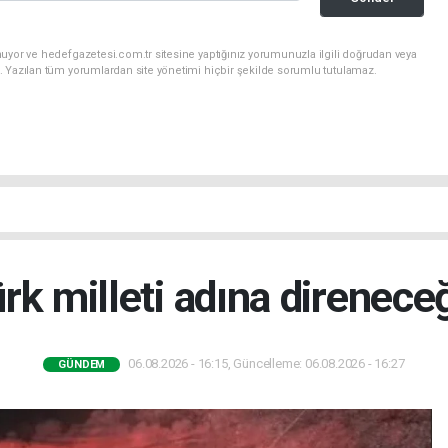
uyor ve hedefgazetesi.com.tr sitesine yaptığınız yorumunuzla ilgili doğrudan veya
. Yazılan tüm yorumlardan site yönetimi hiçbir şekilde sorumlu tutulamaz.
rk milleti adına direnece
06.08.2026 - 16:15, Güncelleme: 06.08.2026 - 16:27
GÜNDEM