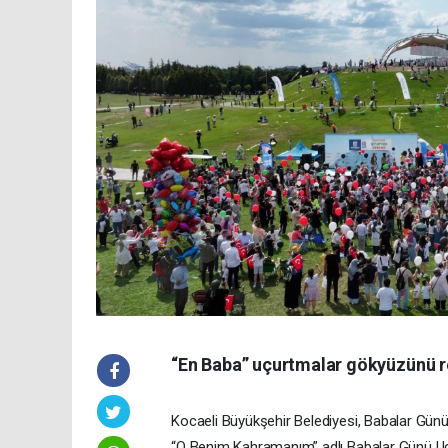
“En Baba” uçurtmalar gökyüzünü 
Kocaeli Büyükşehir Belediyesi, Babalar Günü’
“O Benim Kahramanım” adlı Babalar Günü Uçurt