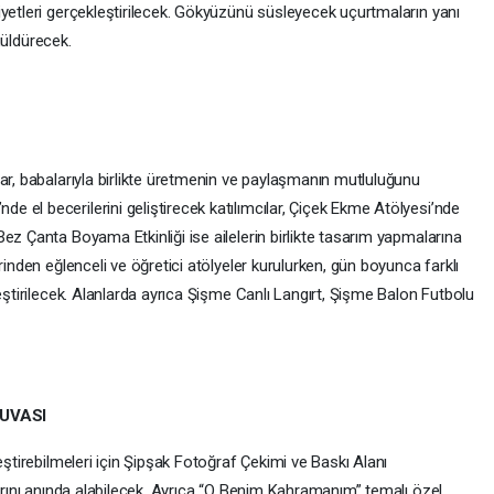
iyetleri gerçekleştirilecek. Gökyüzünü süsleyecek uçurtmaların yanı
 güldürecek.
ar, babalarıyla birlikte üretmenin ve paylaşmanın mutluluğunu
 el becerilerini geliştirecek katılımcılar, Çiçek Ekme Atölyesi’nde
ez Çanta Boyama Etkinliği ise ailelerin birlikte tasarım yapmalarına
rinden eğlenceli ve öğretici atölyeler kurulurken, gün boyunca farklı
eştirilecek. Alanlarda ayrıca Şişme Canlı Langırt, Şişme Balon Futbolu
UVASI
eştirebilmeleri için Şipşak Fotoğraf Çekimi ve Baskı Alanı
larını anında alabilecek. Ayrıca “O Benim Kahramanım” temalı özel