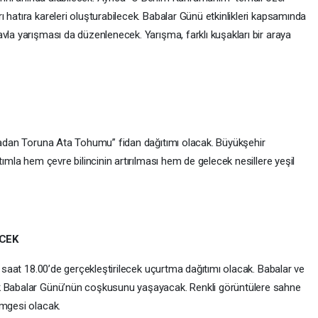
 hatıra kareleri oluşturabilecek. Babalar Günü etkinlikleri kapsamında
vla yarışması da düzenlenecek. Yarışma, farklı kuşakları bir araya
Atadan Toruna Ata Tohumu” fidan dağıtımı olacak. Büyükşehir
tımla hem çevre bilincinin artırılması hem de gelecek nesillere yeşil
CEK
e saat 18.00’de gerçekleştirilecek uçurtma dağıtımı olacak. Babalar ve
ak Babalar Günü’nün coşkusunu yaşayacak. Renkli görüntülere sahne
imgesi olacak.