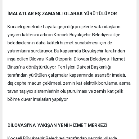
İMALATLAR EŞ ZAMANLI OLARAK YÜRÜTÜLÜYOR
Kocaeli genelinde hayata geçirdiği projelerle vatandaşların
yaşam kalitesini artıran Kocaeli Büyükşehir Belediyesi, ilçe
belediyelerinin daha kaliteli hizmet sunabilmesi için de
yatırımlarını sürdürüyor. Bu kapsamda Büyükşehir tarafından
inşa edilen Dilovası Katlı Otoparkı, Dilovası Belediyesi Hizmet
Binası’na dönüştürülüyor. Fen İşleri Dairesi Başkanlığı
tarafından yürütülen çalışmalar kapsamında asansör imalatı,
dış cephe macun çekilmesi, zemin kat elektrik borulama, asma
tavan taşıyıcı sistemlerinin oluşturulması ve zemin kat çelik
bölme duvar imalatları yapılıyor.
DİLOVASI’NA YAKIŞAN YENİ HİZMET MERKEZİ
Kocaeli Büyükşehir Belediyesi tarafından geçmiş yıllarda