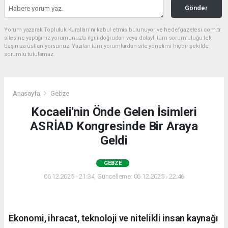
Gönder
Yorum yazarak Topluluk Kuralları’nı kabul etmiş bulunuyor ve hedefgazetesi.com.tr
sitesine yaptığınız yorumunuzla ilgili doğrudan veya dolaylı tüm sorumluluğu tek
başınıza üstleniyorsunuz. Yazılan tüm yorumlardan site yönetimi hiçbir şekilde
sorumlu tutulamaz.
Anasayfa
Gebze
Kocaeli'nin Önde Gelen İsimleri
ASRİAD Kongresinde Bir Araya
Geldi
GEBZE
06.12.2025 - 21:34, Güncelleme: 06.12.2025 - 22:46
Ekonomi, ihracat, teknoloji ve nitelikli insan kaynağı