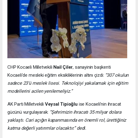
CHP Kocaeli Milletvekili
Nail Çiler
, sanayinin başkenti
Kocaeli’de mesleki eğitim eksikliklerinin altını çizdi:
“307 okulun
sadece 23’ü meslek lisesi. Teknolojiyi yakalamak için eğitim
modellerini acilen yenilemeliyiz.”
AK Parti Milletvekili
Veysal Tipioğlu
ise Kocaeli’nin ihracat
gücünü vurgulayarak:
“Şehrimizin ihracatı 35 milyar dolara
yaklaştı. Cari açığın kapanmasında en önemli rol, ürettiğiniz
katma değerli yatırımlar olacaktır.” dedi.