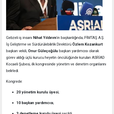
Gebzeli iş insanı
Nihat Yıldırım
’ın başkanlığında; PİMTAŞ A.Ş.
İş Geliştirme ve Sürdürülebilirlik Direktörü
Özlem Kozankurt
başkan vekili,
Onur Güleçoğülu
başkan yardımcısı olarak
görev aldığı üçlü kurucu heyetin öncülüğünde kurulan ASRİAD
Kocaeli Şubesi, ilk kongresinde yönetim ve denetim organlarını
belirledi.
Kongrede:
20 yönetim kurulu üyesi
,
10 başkan yardımcısı
,
3 denetleme kurulu üyesi
seçildi.