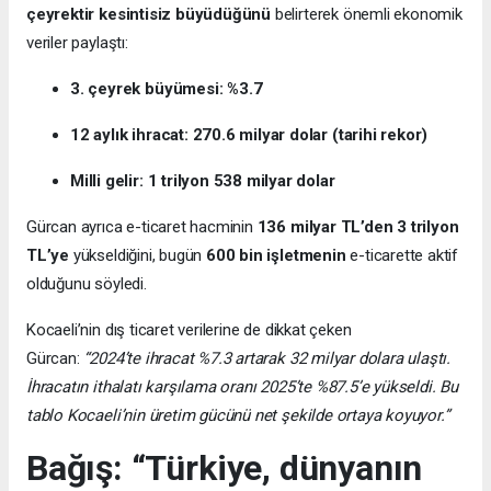
çeyrektir kesintisiz büyüdüğünü
belirterek önemli ekonomik
veriler paylaştı:
3. çeyrek büyümesi: %3.7
12 aylık ihracat: 270.6 milyar dolar (tarihi rekor)
Milli gelir: 1 trilyon 538 milyar dolar
Gürcan ayrıca e-ticaret hacminin
136 milyar TL’den 3 trilyon
TL’ye
yükseldiğini, bugün
600 bin işletmenin
e-ticarette aktif
olduğunu söyledi.
Kocaeli’nin dış ticaret verilerine de dikkat çeken
Gürcan:
“2024’te ihracat %7.3 artarak 32 milyar dolara ulaştı.
İhracatın ithalatı karşılama oranı 2025’te %87.5’e yükseldi. Bu
tablo Kocaeli’nin üretim gücünü net şekilde ortaya koyuyor.”
Bağış: “Türkiye, dünyanın