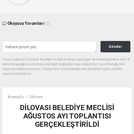
Okuyucu Yorumları
(0)
Gönder
Yorum yazarak Topluluk Kuralları’nı kabul etmiş bulunuyor ve hedefgazetesi.com.tr
sitesine yaptığınız yorumunuzla ilgili doğrudan veya dolaylı tüm sorumluluğu tek
başınıza üstleniyorsunuz. Yazılan tüm yorumlardan site yönetimi hiçbir şekilde
sorumlu tutulamaz.
Anasayfa
Dilovası
DİLOVASI BELEDİYE MECLİSİ
AĞUSTOS AYI TOPLANTISI
GERÇEKLEŞTİRİLDİ