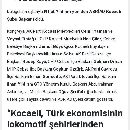
Delegelerin oylarıyla
Nihat Yıldırım yeniden ASRİAD Kocaeli
Şube Başkanı
oldu.
Kongreye; AK Parti Kocaeli Milletvekilleri
Cemil Yaman
ve
Veysal Tipioğlu
, CHP Kocaeli Milletvekili
Nail Çiler
, Gebze
Belediye Başkanı
Zinnur Büyükgöz
, Kocaeli Büyükşehir
Belediyesi Başkanvekili
Hasan Soba
, AK Parti Gebze İlçe
Başkanı
Recep Kaya
, CHP Gebze İlçe Başkanı
Gökhan Orhan
,
MHP Gebze İlçe Başkanı
Coşkun Öztürk
, AK Parti Çayırova
İlçe Başkanı
Erhan Sarıdede
, AK Parti Dilovası İlçe Başkanı
İlhan Yıldırım
GTO Yönetim Kurulu Başkanı Abdurrahman
Aslantaş ve Meclis Başkanı
Oğuz Şerifalioğlu
başta olmak
üzere çok sayıda davetli ve ASRİAD üyesi katılım gösterdi.
“Kocaeli, Türk ekonomisinin
lokomotif şehirlerinden