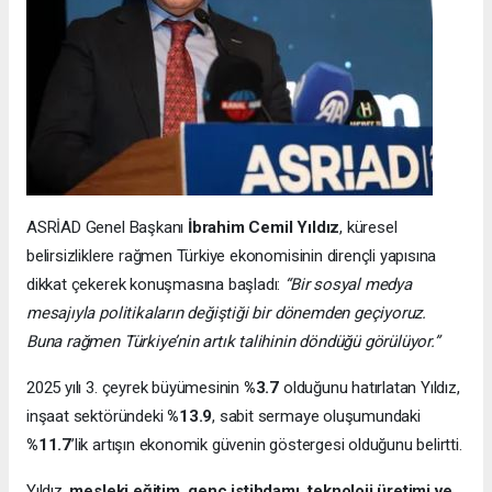
ASRİAD Genel Başkanı
İbrahim Cemil Yıldız
, küresel
belirsizliklere rağmen Türkiye ekonomisinin dirençli yapısına
dikkat çekerek konuşmasına başladı:
“Bir sosyal medya
mesajıyla politikaların değiştiği bir dönemden geçiyoruz.
Buna rağmen Türkiye’nin artık talihinin döndüğü görülüyor.”
2025 yılı 3. çeyrek büyümesinin
%3.7
olduğunu hatırlatan Yıldız,
inşaat sektöründeki
%13.9
, sabit sermaye oluşumundaki
%11.7
’lik artışın ekonomik güvenin göstergesi olduğunu belirtti.
Yıldız,
mesleki eğitim, genç istihdamı, teknoloji üretimi ve