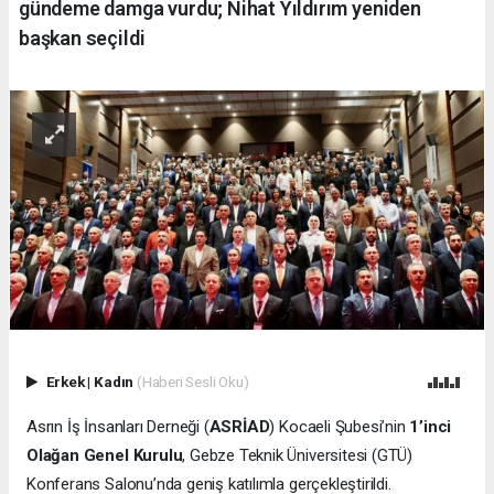
gündeme damga vurdu; Nihat Yıldırım yeniden
başkan seçildi
Erkek
|
Kadın
(Haberi Sesli Oku)
Asrın İş İnsanları Derneği (
ASRİAD
) Kocaeli Şubesi’nin
1’inci
Olağan Genel Kurulu
, Gebze Teknik Üniversitesi (GTÜ)
Konferans Salonu’nda geniş katılımla gerçekleştirildi.