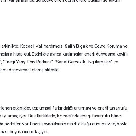
resim yarışmasında dereceye giren öğrencilere ödülleri de takdim
 etkinlikte, Kocaeli Vali Yardımcısı
Salih Bıçak
ve Çevre Koruma ve
mcılara hitap etti. Etkinlikte ayrıca katılımcılar, enerji dünyasına keyifli
rı”, “Enerji Yarışı Ebis Parkuru”, “Sanal Gerçeklik Uygulamaları” ve
 önemi deneyimsel olarak aktarıldı.
enen etkinlikler, toplumsal farkındalığı artırmayı ve enerji tasarrufu
ı amaçlıyor. Bu etkinliklerle, Kocaeli'nde enerji tasarrufu bilinci
da hedefleniyor. Enerji kaynaklarının sınırlı olduğu günümüzde, böyle
rılması büyük önem taşıyor.