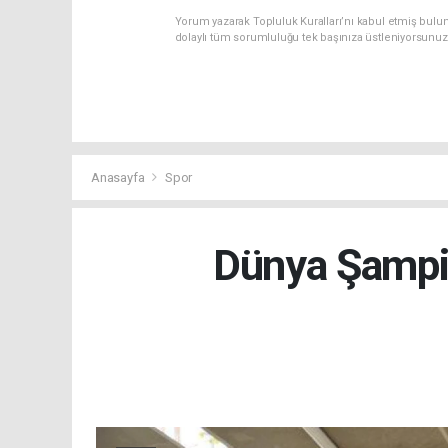
Yorum yazarak Topluluk Kuralları’nı kabul etmiş bulun
dolaylı tüm sorumluluğu tek başınıza üstleniyorsunuz
Anasayfa
Spor
Dünya Şampi