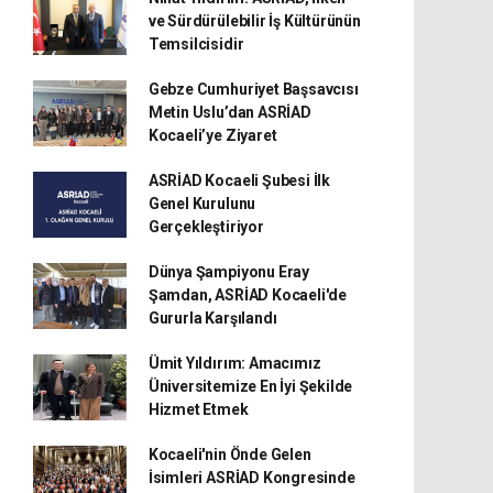
ve Sürdürülebilir İş Kültürünün
Temsilcisidir
Gebze Cumhuriyet Başsavcısı
Metin Uslu’dan ASRİAD
Kocaeli’ye Ziyaret
ASRİAD Kocaeli Şubesi İlk
Genel Kurulunu
Gerçekleştiriyor
Dünya Şampiyonu Eray
Şamdan, ASRİAD Kocaeli'de
Gururla Karşılandı
Ümit Yıldırım: Amacımız
Üniversitemize En İyi Şekilde
Hizmet Etmek
Kocaeli'nin Önde Gelen
İsimleri ASRİAD Kongresinde