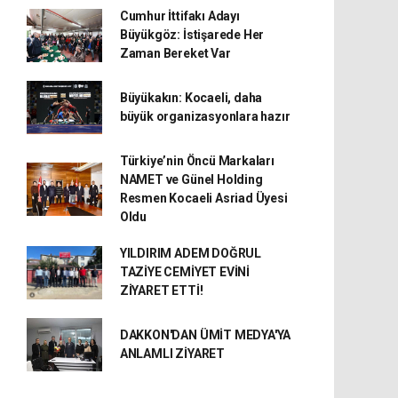
Cumhur İttifakı Adayı
Büyükgöz: İstişarede Her
Zaman Bereket Var
Büyükakın: Kocaeli, daha
büyük organizasyonlara hazır
Türkiye’nin Öncü Markaları
NAMET ve Günel Holding
Resmen Kocaeli Asriad Üyesi
Oldu
YILDIRIM ADEM DOĞRUL
TAZİYE CEMİYET EVİNİ
ZİYARET ETTİ!
DAKKON'DAN ÜMİT MEDYA'YA
ANLAMLI ZİYARET