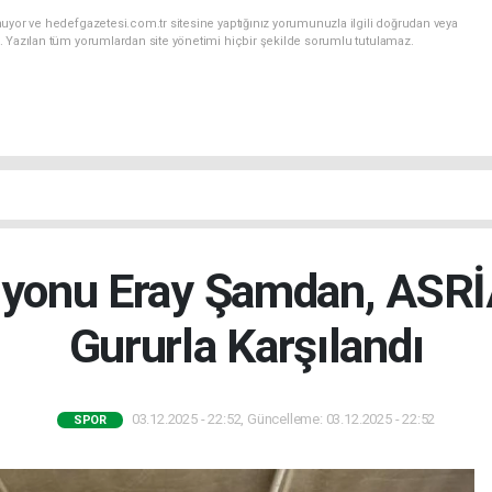
uyor ve hedefgazetesi.com.tr sitesine yaptığınız yorumunuzla ilgili doğrudan veya
. Yazılan tüm yorumlardan site yönetimi hiçbir şekilde sorumlu tutulamaz.
yonu Eray Şamdan, ASRİA
Gururla Karşılandı
03.12.2025 - 22:52, Güncelleme: 03.12.2025 - 22:52
SPOR