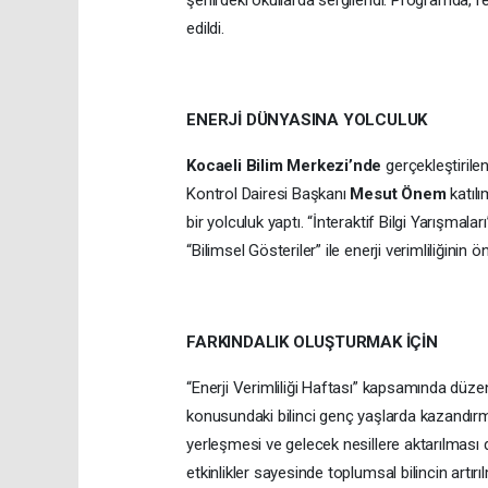
şehirdeki okullarda sergilendi. Programda, 
edildi.
ENERJİ DÜNYASINA YOLCULUK
Kocaeli Bilim Merkezi’nde
gerçekleştirilen
Kontrol Dairesi Başkanı
Mesut Önem
katılı
bir yolculuk yaptı. “İnteraktif Bilgi Yarışmala
“Bilimsel Gösteriler” ile enerji verimliliğinin
FARKINDALIK OLUŞTURMAK İÇİN
“Enerji Verimliliği Haftası” kapsamında düzenl
konusundaki bilinci genç yaşlarda kazandırmay
yerleşmesi ve gelecek nesillere aktarılması 
etkinlikler sayesinde toplumsal bilincin artı