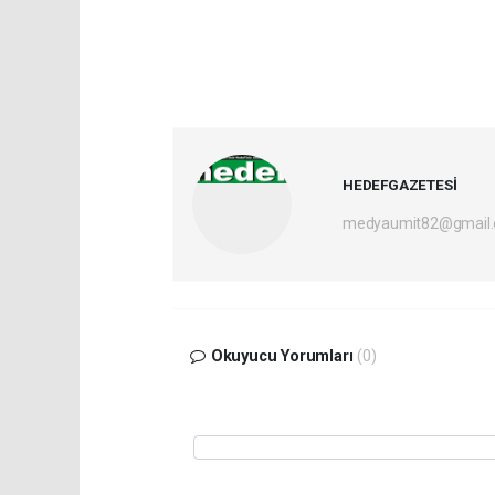
HEDEFGAZETESİ
medyaumit82@gmail
Okuyucu Yorumları
(0)