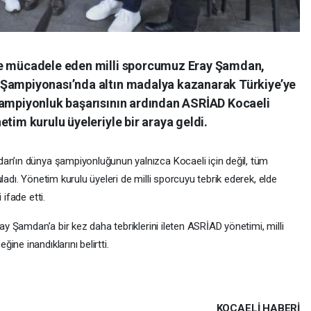
de mücadele eden milli sporcumuz Eray Şamdan,
 Şampiyonası’nda altın madalya kazanarak Türkiye’ye
şampiyonluk başarısının ardından ASRİAD Kocaeli
tim kurulu üyeleriyle bir araya geldi.
an’ın dünya şampiyonluğunun yalnızca Kocaeli için değil, tüm
ladı. Yönetim kurulu üyeleri de milli sporcuyu tebrik ederek, elde
 ifade etti.
ray Şamdan’a bir kez daha tebriklerini ileten ASRİAD yönetimi, milli
ne inandıklarını belirtti.
KOCAELI HABERİ