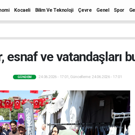
nomi
Kocaeli
Bilim Ve Teknoloji
Çevre
Genel
Spor
Ge
, esnaf ve vatandaşları b
24.06.2026 - 17:01, Güncelleme: 24.06.2026 - 17:01
GÜNDEM