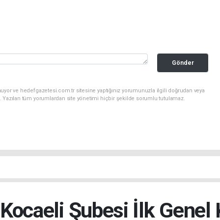
Gönder
uyor ve hedefgazetesi.com.tr sitesine yaptığınız yorumunuzla ilgili doğrudan veya
. Yazılan tüm yorumlardan site yönetimi hiçbir şekilde sorumlu tutulamaz.
ocaeli Şubesi İlk Genel