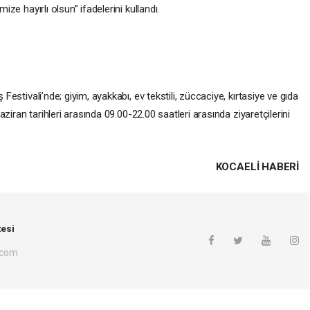
ize hayırlı olsun” ifadelerini kullandı.
 Festivali’nde; giyim, ayakkabı, ev tekstili, züccaciye, kırtasiye ve gıda
 Haziran tarihleri arasında 09.00-22.00 saatleri arasında ziyaretçilerini
KOCAELI HABERİ
esi
.com