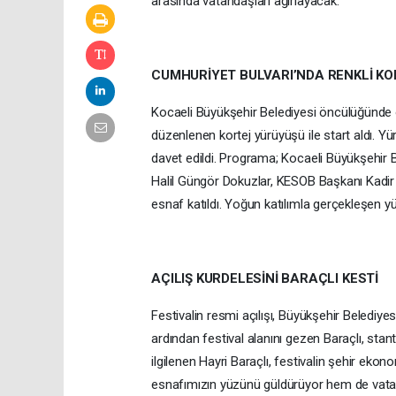
arasında vatandaşları ağırlayacak.
CUMHURİYET BULVARI’NDA RENKLİ KO
Kocaeli Büyükşehir Belediyesi öncülüğünde or
düzenlenen kortej yürüyüşü ile start aldı. Y
davet edildi. Programa; Kocaeli Büyükşehir Be
Halil Güngör Dokuzlar, KESOB Başkanı Kadir
esnaf katıldı. Yoğun katılımla gerçekleşen y
AÇILIŞ KURDELESİNİ BARAÇLI KESTİ
Festivalin resmi açılışı, Büyükşehir Belediyesi
ardından festival alanını gezen Baraçlı, stan
ilgilenen Hayri Baraçlı, festivalin şehir eko
esnafımızın yüzünü güldürüyor hem de vatan