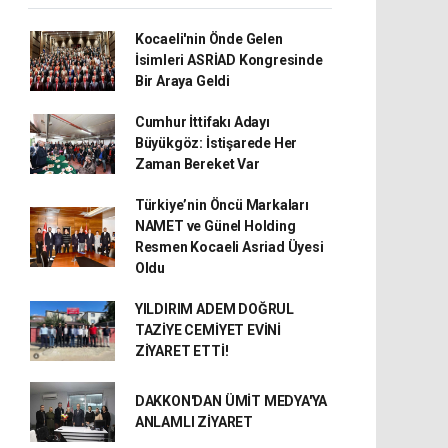
Kocaeli'nin Önde Gelen
İsimleri ASRİAD Kongresinde
Bir Araya Geldi
Cumhur İttifakı Adayı
Büyükgöz: İstişarede Her
Zaman Bereket Var
Türkiye’nin Öncü Markaları
NAMET ve Günel Holding
Resmen Kocaeli Asriad Üyesi
Oldu
YILDIRIM ADEM DOĞRUL
TAZİYE CEMİYET EVİNİ
ZİYARET ETTİ!
DAKKON'DAN ÜMİT MEDYA'YA
ANLAMLI ZİYARET