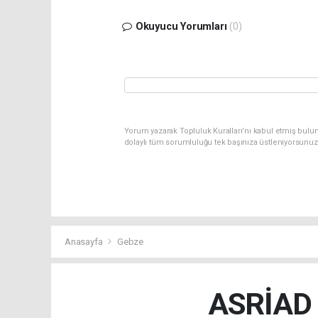
Okuyucu Yorumları
(0)
Yorum yazarak Topluluk Kuralları’nı kabul etmiş bulun
dolaylı tüm sorumluluğu tek başınıza üstleniyorsunuz
Anasayfa
Gebze
ASRİAD K