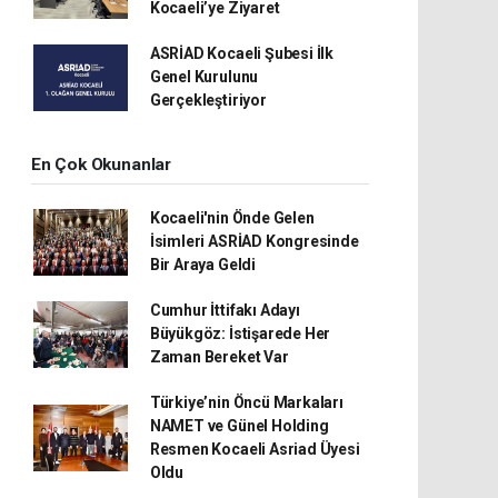
Kocaeli’ye Ziyaret
ASRİAD Kocaeli Şubesi İlk
Genel Kurulunu
Gerçekleştiriyor
En Çok Okunanlar
Kocaeli'nin Önde Gelen
İsimleri ASRİAD Kongresinde
Bir Araya Geldi
Cumhur İttifakı Adayı
Büyükgöz: İstişarede Her
Zaman Bereket Var
Türkiye’nin Öncü Markaları
NAMET ve Günel Holding
Resmen Kocaeli Asriad Üyesi
Oldu