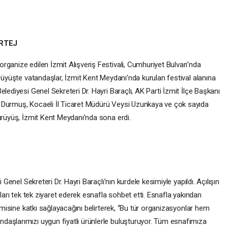
RTEJ
ganize edilen İzmit Alışveriş Festivali, Cumhuriyet Bulvarı’nda
ürüyüşte vatandaşlar, İzmit Kent Meydanı’nda kurulan festival alanına
lediyesi Genel Sekreteri Dr. Hayri Baraçlı, AK Parti İzmit İlçe Başkanı
 Durmuş, Kocaeli İl Ticaret Müdürü Veysi Uzunkaya ve çok sayıda
ürüyüş, İzmit Kent Meydanı’nda sona erdi.
 Genel Sekreteri Dr. Hayri Baraçlı’nın kurdele kesimiyle yapıldı. Açılışın
tları tek tek ziyaret ederek esnafla sohbet etti. Esnafla yakından
nomisine katkı sağlayacağını belirterek, “Bu tür organizasyonlar hem
daşlarımızı uygun fiyatlı ürünlerle buluşturuyor. Tüm esnafımıza