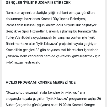
GENÇLER
‘İYİLİK’ RÜZGÂRI ESTİRECEK
Ramazan ayının bereketiyle iyiliğin rehberi olmaya, gönüllere
dokunmaya hazırlanan Kocaeli Büyükşehir Belediyesi,
Ramazan’ın ruhuna uygun, anlam dolu bir yolculuk başlatıyor.
Gençlik ve Spor Hizmetleri Dairesi Başkanlığı bu Ramazan’da
Türkiye’de ilk defa uygulanacak bir yarışma yöntemiyle ‘iyilik’
fikrini merkeze alan “İyilik Kılavuzu” projesini hayata geçiriyor.
Kocaeli’nin gençleri 33 gün boyunca tatlı bir rekabet içerisinde
yarışarak hem kendilerini hem de çevrelerini güzelleştirmek için
‘iyilik’ rüzgârı estirecek.
AÇILIŞ PROGRAMI KONGRE MERKEZİ’NDE
“Sözünü tut, sözünü hatırla, kendine bir iyilik yap” ana
sloganıyla hayata geçirilen “İyilik Kılavuzu” programının açılışı 26
Şubat Çarşamba günü (yarın) saat 19.00’da Kocaeli Kongre