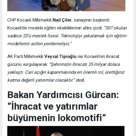
CHP Kocaeli Milletvekili
Nail Çiler
, sanayinin başkenti
Kocaeli’de mesleki eğitim eksikliklerinin altını çizdi:
“307 okulun
sadece 23’ü meslek lisesi. Teknolojiyi yakalamak için eğitim
modellerini acilen yenilemeliyiz.”
AK Parti Milletvekili
Veysal Tipioğlu
ise Kocaeli’nin ihracat
gücünü vurgulayarak:
“Şehrimizin ihracatı 35 milyar dolara
yaklaştı. Cari açığın kapanmasında en önemli rol, ürettiğiniz
katma değerli yatırımlar olacaktır.” dedi.
Bakan Yardımcısı Gürcan:
“İhracat ve yatırımlar
büyümenin lokomotifi”