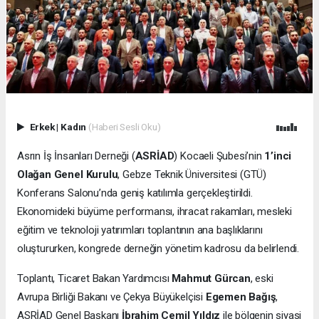
Erkek
|
Kadın
(Haberi Sesli Oku)
Asrın İş İnsanları Derneği (
ASRİAD
) Kocaeli Şubesi’nin
1’inci
Olağan Genel Kurulu
, Gebze Teknik Üniversitesi (GTÜ)
Konferans Salonu’nda geniş katılımla gerçekleştirildi.
Ekonomideki büyüme performansı, ihracat rakamları, mesleki
eğitim ve teknoloji yatırımları toplantının ana başlıklarını
oluştururken, kongrede derneğin yönetim kadrosu da belirlendi.
Toplantı, Ticaret Bakan Yardımcısı
Mahmut Gürcan
, eski
Avrupa Birliği Bakanı ve Çekya Büyükelçisi
Egemen Bağış
,
ASRİAD Genel Başkanı
İbrahim Cemil Yıldız
ile bölgenin siyasi