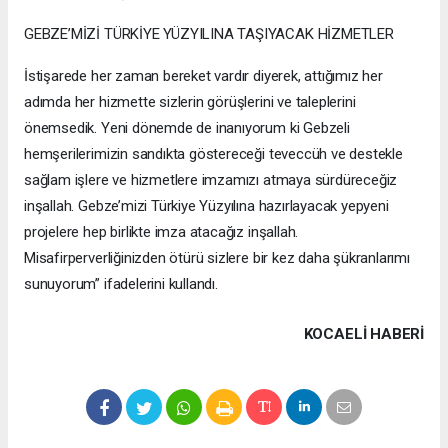
GEBZE’MİZİ TÜRKİYE YÜZYILINA TAŞIYACAK HİZMETLER
İstişarede her zaman bereket vardır diyerek, attığımız her
adımda her hizmette sizlerin görüşlerini ve taleplerini
önemsedik. Yeni dönemde de inanıyorum ki Gebzeli
hemşerilerimizin sandıkta göstereceği teveccüh ve destekle
sağlam işlere ve hizmetlere imzamızı atmaya sürdüreceğiz
inşallah. Gebze’mizi Türkiye Yüzyılına hazırlayacak yepyeni
projelere hep birlikte imza atacağız inşallah.
Misafirperverliğinizden ötürü sizlere bir kez daha şükranlarımı
sunuyorum” ifadelerini kullandı.
KOCAELI HABERİ