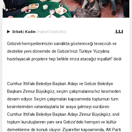
Erkek
|
Kadın
(Haberi Sesli Oku)
Gebzeli hemşerilerimizin sandıkta göstereceği teveccüh ve
destekle yeni dönemde de Gebze’mizi Türkiye Yüzyılına
hazırlayacak projelere hep birlikte imza atacağız inşallah” dedi
Cumhur İttifakı Belediye Başkan Adayı ve Gebze Belediye
Başkanı Zinnur Büyükgöz, seçim çalışmalarına hız kesmeden
devam ediyor. Seçim çalışmaları kapsamında toplumun tüm
kesimlerinden vatandaşlarla bir araya gelmeyi sürdüren
Cumhur İttifakı Belediye Başkan Adayı Zinnur Büyükgöz; sivil
toplum kuruluşlarının yanı sıra Gebze’deki hemşeri ve kültür
derneklerine de konuk oluyor. Ziyaretler kapsamında, AK Parti