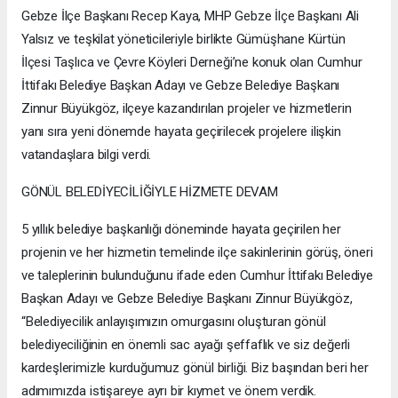
Gebze İlçe Başkanı Recep Kaya, MHP Gebze İlçe Başkanı Ali
Yalsız ve teşkilat yöneticileriyle birlikte Gümüşhane Kürtün
İlçesi Taşlıca ve Çevre Köyleri Derneği’ne konuk olan Cumhur
İttifakı Belediye Başkan Adayı ve Gebze Belediye Başkanı
Zinnur Büyükgöz, ilçeye kazandırılan projeler ve hizmetlerin
yanı sıra yeni dönemde hayata geçirilecek projelere ilişkin
vatandaşlara bilgi verdi.
GÖNÜL BELEDİYECİLİĞİYLE HİZMETE DEVAM
5 yıllık belediye başkanlığı döneminde hayata geçirilen her
projenin ve her hizmetin temelinde ilçe sakinlerinin görüş, öneri
ve taleplerinin bulunduğunu ifade eden Cumhur İttifakı Belediye
Başkan Adayı ve Gebze Belediye Başkanı Zinnur Büyükgöz,
“Belediyecilik anlayışımızın omurgasını oluşturan gönül
belediyeciliğinin en önemli sac ayağı şeffaflık ve siz değerli
kardeşlerimizle kurduğumuz gönül birliği. Biz başından beri her
adımımızda istişareye ayrı bir kıymet ve önem verdik.