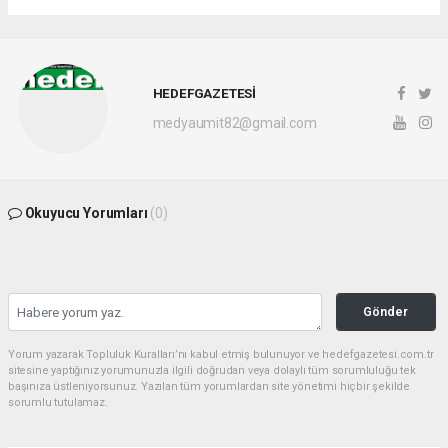
HEDEFGAZETESİ
medyaumit82@gmail.com
Okuyucu Yorumları
(0)
Gönder
Yorum yazarak Topluluk Kuralları’nı kabul etmiş bulunuyor ve hedefgazetesi.com.tr
sitesine yaptığınız yorumunuzla ilgili doğrudan veya dolaylı tüm sorumluluğu tek
başınıza üstleniyorsunuz. Yazılan tüm yorumlardan site yönetimi hiçbir şekilde
sorumlu tutulamaz.