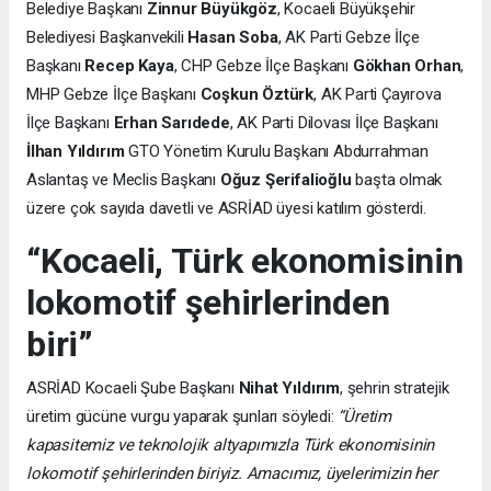
Belediye Başkanı
Zinnur Büyükgöz
, Kocaeli Büyükşehir
Belediyesi Başkanvekili
Hasan Soba
, AK Parti Gebze İlçe
Başkanı
Recep Kaya
, CHP Gebze İlçe Başkanı
Gökhan Orhan
,
MHP Gebze İlçe Başkanı
Coşkun Öztürk
, AK Parti Çayırova
İlçe Başkanı
Erhan Sarıdede
, AK Parti Dilovası İlçe Başkanı
İlhan Yıldırım
GTO Yönetim Kurulu Başkanı Abdurrahman
Aslantaş ve Meclis Başkanı
Oğuz Şerifalioğlu
başta olmak
üzere çok sayıda davetli ve ASRİAD üyesi katılım gösterdi.
“Kocaeli, Türk ekonomisinin
lokomotif şehirlerinden
biri”
ASRİAD Kocaeli Şube Başkanı
Nihat Yıldırım
, şehrin stratejik
üretim gücüne vurgu yaparak şunları söyledi:
“Üretim
kapasitemiz ve teknolojik altyapımızla Türk ekonomisinin
lokomotif şehirlerinden biriyiz. Amacımız, üyelerimizin her