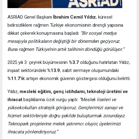
ASRİAD Genel Başkanı
İbrahim Cemil Yıldız
, küresel
belirsizliklere rağmen Türkiye ekonomisinin dirençli yapısına
dikkat çekerek konuşmasına başladı:
“Bir sosyal medya
mesajıyla politikaların değiştiği bir dönemden geçiyoruz.
Buna rağmen Türkiye’nin artık talihinin döndüğü görülüyor.”
2025 yılı 3. çeyrek büyümesinin
%3.7
olduğunu hatırlatan Yıldız,
inşaat sektöründeki
%13.9
, sabit sermaye oluşumundaki
%11.7
’lik artışın ekonomik güvenin göstergesi olduğunu belirtti.
Yıldız,
mesleki eğitim, genç istihdamı, teknoloji üretimi ve
ihracat
başlıklarına özel vurgu yaptı:
“Meslek liseleri ve
yüksekokulları stratejik görüyoruz. Gençlerimizi sanayi ve
hizmet sektörleriyle doğru şekilde buluşturmak zorundayız.
Teknopark projelerine melek yatırımcı oluyor, üyelerimizi
ihracata yönlendiriyoruz.”