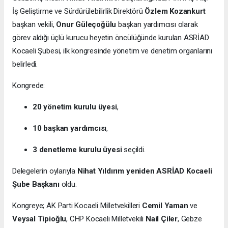
İş Geliştirme ve Sürdürülebilirlik Direktörü
Özlem Kozankurt
başkan vekili,
Onur Güleçoğülu
başkan yardımcısı olarak
görev aldığı üçlü kurucu heyetin öncülüğünde kurulan ASRİAD
Kocaeli Şubesi, ilk kongresinde yönetim ve denetim organlarını
belirledi.
Kongrede:
20 yönetim kurulu üyesi
,
10 başkan yardımcısı
,
3 denetleme kurulu üyesi
seçildi.
Delegelerin oylarıyla
Nihat Yıldırım yeniden ASRİAD Kocaeli
Şube Başkanı
oldu.
Kongreye; AK Parti Kocaeli Milletvekilleri
Cemil Yaman
ve
Veysal Tipioğlu
, CHP Kocaeli Milletvekili
Nail Çiler
, Gebze