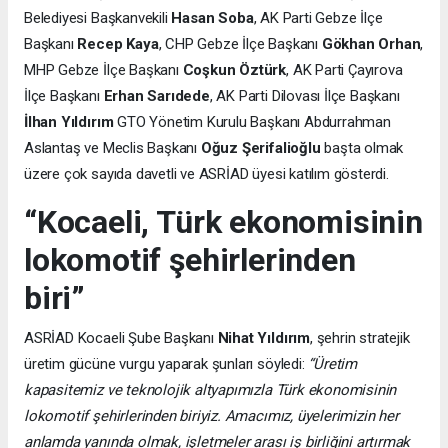
Belediyesi Başkanvekili
Hasan Soba
, AK Parti Gebze İlçe
Başkanı
Recep Kaya
, CHP Gebze İlçe Başkanı
Gökhan Orhan
,
MHP Gebze İlçe Başkanı
Coşkun Öztürk
, AK Parti Çayırova
İlçe Başkanı
Erhan Sarıdede
, AK Parti Dilovası İlçe Başkanı
İlhan Yıldırım
GTO Yönetim Kurulu Başkanı Abdurrahman
Aslantaş ve Meclis Başkanı
Oğuz Şerifalioğlu
başta olmak
üzere çok sayıda davetli ve ASRİAD üyesi katılım gösterdi.
“Kocaeli, Türk ekonomisinin
lokomotif şehirlerinden
biri”
ASRİAD Kocaeli Şube Başkanı
Nihat Yıldırım
, şehrin stratejik
üretim gücüne vurgu yaparak şunları söyledi:
“Üretim
kapasitemiz ve teknolojik altyapımızla Türk ekonomisinin
lokomotif şehirlerinden biriyiz. Amacımız, üyelerimizin her
anlamda yanında olmak, işletmeler arası iş birliğini artırmak