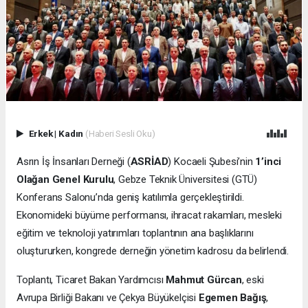
Erkek
|
Kadın
(Haberi Sesli Oku)
Asrın İş İnsanları Derneği (
ASRİAD
) Kocaeli Şubesi’nin
1’inci
Olağan Genel Kurulu
, Gebze Teknik Üniversitesi (GTÜ)
Konferans Salonu’nda geniş katılımla gerçekleştirildi.
Ekonomideki büyüme performansı, ihracat rakamları, mesleki
eğitim ve teknoloji yatırımları toplantının ana başlıklarını
oluştururken, kongrede derneğin yönetim kadrosu da belirlendi.
Toplantı, Ticaret Bakan Yardımcısı
Mahmut Gürcan
, eski
Avrupa Birliği Bakanı ve Çekya Büyükelçisi
Egemen Bağış
,