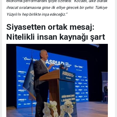
ekonomik performansını şöyle özetledi:
“Kocaeli, ülke olarak
ihracat sıralamasına girse ilk elliye girecek bir şehir. Türkiye
Yüzyılı’nı hep birlikte inşa edeceğiz.”
Siyasetten ortak mesaj:
Nitelikli insan kaynağı şart