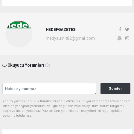
HEDEFGAZETESİ
medyaumit82@gmail.com
Okuyucu Yorumları
(0)
Gönder
Yorum yazarak Topluluk Kuralları’nı kabul etmiş bulunuyor ve hedefgazetesi.com.tr
sitesine yaptığınız yorumunuzla ilgili doğrudan veya dolaylı tüm sorumluluğu tek
başınıza üstleniyorsunuz. Yazılan tüm yorumlardan site yönetimi hiçbir şekilde
sorumlu tutulamaz.