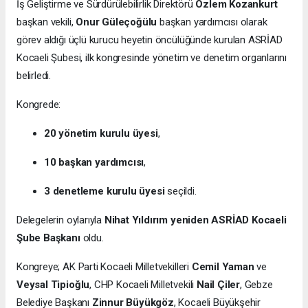
İş Geliştirme ve Sürdürülebilirlik Direktörü
Özlem Kozankurt
başkan vekili,
Onur Güleçoğülu
başkan yardımcısı olarak
görev aldığı üçlü kurucu heyetin öncülüğünde kurulan ASRİAD
Kocaeli Şubesi, ilk kongresinde yönetim ve denetim organlarını
belirledi.
Kongrede:
20 yönetim kurulu üyesi
,
10 başkan yardımcısı
,
3 denetleme kurulu üyesi
seçildi.
Delegelerin oylarıyla
Nihat Yıldırım yeniden ASRİAD Kocaeli
Şube Başkanı
oldu.
Kongreye; AK Parti Kocaeli Milletvekilleri
Cemil Yaman
ve
Veysal Tipioğlu
, CHP Kocaeli Milletvekili
Nail Çiler
, Gebze
Belediye Başkanı
Zinnur Büyükgöz
, Kocaeli Büyükşehir