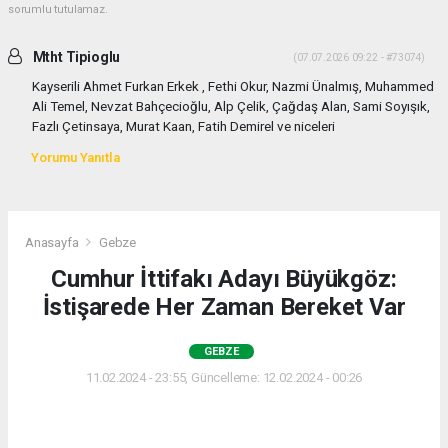
sorumlu tutulamaz.
Mtht Tipioglu
(07.07.2026 09:22 - #73074)
Kayserili Ahmet Furkan Erkek , Fethi Okur, Nazmi Ünalmış, Muhammed
Ali Temel, Nevzat Bahçecioğlu, Alp Çelik, Çağdaş Alan, Sami Soyışık,
Fazlı Çetinsaya, Murat Kaan, Fatih Demirel ve niceleri
Yorumu Yanıtla
Anasayfa
Gebze
Cumhur İttifakı Adayı Büyükgöz:
İstişarede Her Zaman Bereket Var
GEBZE
11.02.2024 - 23:55, Güncelleme: 12.02.2024 - 00:26