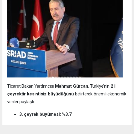
Ticaret Bakan Yardımcısı
Mahmut Gürcan
, Türkiye’nin
21
çeyrektir kesintisiz büyüdüğünü
belirterek önemli ekonomik
veriler paylaştı:
3. çeyrek büyümesi: %3.7
12 aylık ihracat: 270.6 milyar dolar (tarihi rekor)