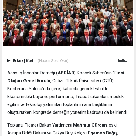
Erkek
|
Kadın
(Haberi Sesli Oku)
Asrın İş İnsanları Derneği (
ASRİAD
) Kocaeli Şubesi’nin
1’inci
Olağan Genel Kurulu
, Gebze Teknik Üniversitesi (GTÜ)
Konferans Salonu’nda geniş katılımla gerçekleştirildi.
Ekonomideki büyüme performansı, ihracat rakamları, mesleki
eğitim ve teknoloji yatırımları toplantının ana başlıklarını
oluştururken, kongrede derneğin yönetim kadrosu da belirlendi.
Toplantı, Ticaret Bakan Yardımcısı
Mahmut Gürcan
, eski
Avrupa Birliği Bakanı ve Çekya Büyükelçisi
Egemen Bağış
,