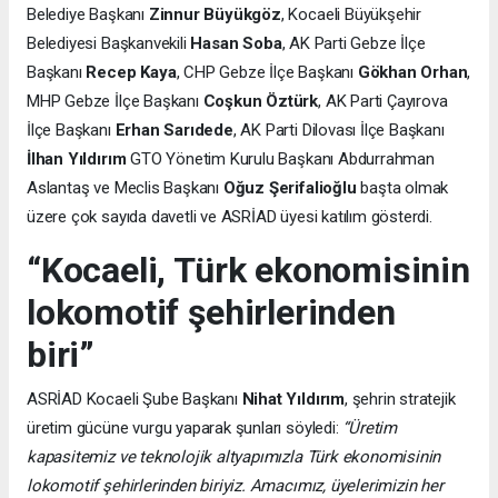
Belediye Başkanı
Zinnur Büyükgöz
, Kocaeli Büyükşehir
Belediyesi Başkanvekili
Hasan Soba
, AK Parti Gebze İlçe
Başkanı
Recep Kaya
, CHP Gebze İlçe Başkanı
Gökhan Orhan
,
MHP Gebze İlçe Başkanı
Coşkun Öztürk
, AK Parti Çayırova
İlçe Başkanı
Erhan Sarıdede
, AK Parti Dilovası İlçe Başkanı
İlhan Yıldırım
GTO Yönetim Kurulu Başkanı Abdurrahman
Aslantaş ve Meclis Başkanı
Oğuz Şerifalioğlu
başta olmak
üzere çok sayıda davetli ve ASRİAD üyesi katılım gösterdi.
“Kocaeli, Türk ekonomisinin
lokomotif şehirlerinden
biri”
ASRİAD Kocaeli Şube Başkanı
Nihat Yıldırım
, şehrin stratejik
üretim gücüne vurgu yaparak şunları söyledi:
“Üretim
kapasitemiz ve teknolojik altyapımızla Türk ekonomisinin
lokomotif şehirlerinden biriyiz. Amacımız, üyelerimizin her