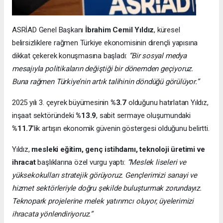
ASRİAD Genel Başkanı
İbrahim Cemil Yıldız
, küresel
belirsizliklere rağmen Türkiye ekonomisinin dirençli yapısına
dikkat çekerek konuşmasına başladı:
“Bir sosyal medya
mesajıyla politikaların değiştiği bir dönemden geçiyoruz.
Buna rağmen Türkiye’nin artık talihinin döndüğü görülüyor.”
2025 yılı 3. çeyrek büyümesinin
%3.7
olduğunu hatırlatan Yıldız,
inşaat sektöründeki
%13.9
, sabit sermaye oluşumundaki
%11.7
’lik artışın ekonomik güvenin göstergesi olduğunu belirtti.
Yıldız,
mesleki eğitim, genç istihdamı, teknoloji üretimi ve
ihracat
başlıklarına özel vurgu yaptı:
“Meslek liseleri ve
yüksekokulları stratejik görüyoruz. Gençlerimizi sanayi ve
hizmet sektörleriyle doğru şekilde buluşturmak zorundayız.
Teknopark projelerine melek yatırımcı oluyor, üyelerimizi
ihracata yönlendiriyoruz.”