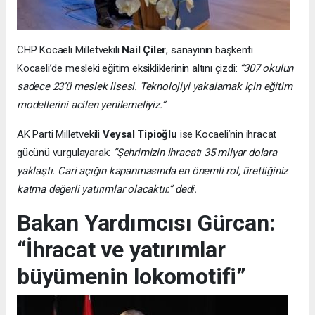
CHP Kocaeli Milletvekili
Nail Çiler
, sanayinin başkenti
Kocaeli’de mesleki eğitim eksikliklerinin altını çizdi:
“307 okulun
sadece 23’ü meslek lisesi. Teknolojiyi yakalamak için eğitim
modellerini acilen yenilemeliyiz.”
AK Parti Milletvekili
Veysal Tipioğlu
ise Kocaeli’nin ihracat
gücünü vurgulayarak:
“Şehrimizin ihracatı 35 milyar dolara
yaklaştı. Cari açığın kapanmasında en önemli rol, ürettiğiniz
katma değerli yatırımlar olacaktır.” dedi.
Bakan Yardımcısı Gürcan:
“İhracat ve yatırımlar
büyümenin lokomotifi”