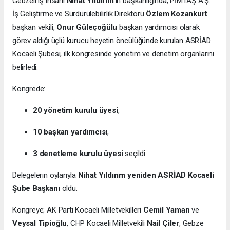
Gebzeli iş insanı
Nihat Yıldırım
’ın başkanlığında; PİMTAŞ A.Ş.
İş Geliştirme ve Sürdürülebilirlik Direktörü
Özlem Kozankurt
başkan vekili,
Onur Güleçoğülu
başkan yardımcısı olarak
görev aldığı üçlü kurucu heyetin öncülüğünde kurulan ASRİAD
Kocaeli Şubesi, ilk kongresinde yönetim ve denetim organlarını
belirledi.
Kongrede:
20 yönetim kurulu üyesi
,
10 başkan yardımcısı
,
3 denetleme kurulu üyesi
seçildi.
Delegelerin oylarıyla
Nihat Yıldırım yeniden ASRİAD Kocaeli
Şube Başkanı
oldu.
Kongreye; AK Parti Kocaeli Milletvekilleri
Cemil Yaman
ve
Veysal Tipioğlu
, CHP Kocaeli Milletvekili
Nail Çiler
, Gebze