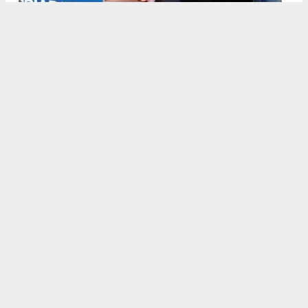
Ticaret Bakan Yardımcısı
Mahmut Gürcan
, Türkiye’nin
21
çeyrektir kesintisiz büyüdüğünü
belirterek önemli ekonomik
veriler paylaştı:
3. çeyrek büyümesi: %3.7
12 aylık ihracat: 270.6 milyar dolar (tarihi rekor)
Milli gelir: 1 trilyon 538 milyar dolar
Gürcan ayrıca e-ticaret hacminin
136 milyar TL’den 3 trilyon
TL’ye
yükseldiğini, bugün
600 bin işletmenin
e-ticarette aktif
olduğunu söyledi.
Kocaeli’nin dış ticaret verilerine de dikkat çeken