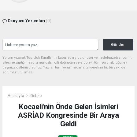
Okuyucu Yorumları
(0)
Gönder
Yorum yazarak Topluluk Kuralları’nı kabul etmiş bulunuyor ve hedefgazetesi.com.tr
sitesine yaptığınız yorumunuzla ilgili doğrudan veya dolaylı tüm sorumluluğu tek
başınıza üstleniyorsunuz. Yazılan tüm yorumlardan site yönetimi hiçbir şekilde
sorumlu tutulamaz.
Anasayfa
Gebze
Kocaeli'nin Önde Gelen İsimleri
ASRİAD Kongresinde Bir Araya
Geldi