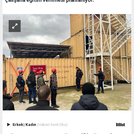
Erkek
|
Kadın
(Haberi Sesli Oku)