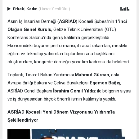
Erkek
|
Kadın
(Haberi Sesli Oku)
Asrın İş İnsanları Derneği (
ASRİAD
) Kocaeli Şubesi’nin
1’inci
Olağan Genel Kurulu
, Gebze Teknik Üniversitesi (GTÜ)
Konferans Salonu’nda geniş katılımla gerçekleştirildi.
Ekonomideki büyüme performansı, ihracat rakamları, mesleki
eğitim ve teknoloji yatırımları toplantının ana başlıklarını
oluştururken, kongrede derneğin yönetim kadrosu da belirlendi.
Toplantı, Ticaret Bakan Yardımcısı
Mahmut Gürcan
, eski
Avrupa Birliği Bakanı ve Çekya Büyükelçisi
Egemen Bağış
,
ASRİAD Genel Başkanı
İbrahim Cemil Yıldız
ile bölgenin siyasi
ve iş dünyasından birçok önemli ismin katılımıyla yapıldı.
ASRİAD Kocaeli Yeni Dönem Vizyonunu Yıldırım’la
Şekillendiriyor