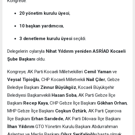
Kongrede:
20 yönetim kurulu üyesi
,
10 başkan yardımcısı
,
3 denetleme kurulu üyesi
seçildi.
Delegelerin oylarıyla
Nihat Yıldırım yeniden ASRİAD Kocaeli
Şube Başkanı
oldu.
Kongreye; AK Parti Kocaeli Milletvekilleri
Cemil Yaman
ve
Veysal Tipioğlu
, CHP Kocaeli Milletvekili
Nail Çiler
, Gebze
Belediye Başkanı
Zinnur Büyükgöz
, Kocaeli Büyükşehir
Belediyesi Başkanvekili
Hasan Soba
, AK Parti Gebze İlçe
Başkanı
Recep Kaya
, CHP Gebze İlçe Başkanı
Gökhan Orhan
,
MHP Gebze İlçe Başkanı
Coşkun Öztürk
, AK Parti Çayırova
İlçe Başkanı
Erhan Sarıdede
, AK Parti Dilovası İlçe Başkanı
İlhan Yıldırım
GTO Yönetim Kurulu Başkanı Abdurrahman
Aslantaş ve Meclis Başkanı
Oğuz Şerifalioğlu
başta olmak