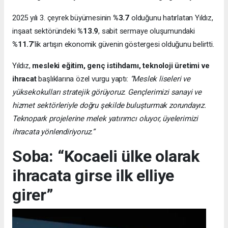
2025 yılı 3. çeyrek büyümesinin
%3.7
olduğunu hatırlatan Yıldız,
inşaat sektöründeki
%13.9
, sabit sermaye oluşumundaki
%11.7
’lik artışın ekonomik güvenin göstergesi olduğunu belirtti.
Yıldız,
mesleki eğitim, genç istihdamı, teknoloji üretimi ve
ihracat
başlıklarına özel vurgu yaptı:
“Meslek liseleri ve
yüksekokulları stratejik görüyoruz. Gençlerimizi sanayi ve
hizmet sektörleriyle doğru şekilde buluşturmak zorundayız.
Teknopark projelerine melek yatırımcı oluyor, üyelerimizi
ihracata yönlendiriyoruz.”
Soba: “Kocaeli ülke olarak
ihracata girse ilk elliye
girer”