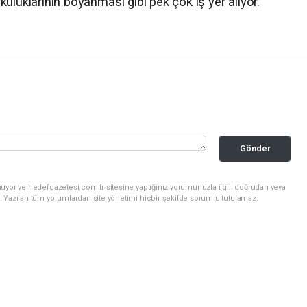
uluklarının boyanması gibi pek çok iş yer alıyor.
Gönder
uyor ve hedefgazetesi.com.tr sitesine yaptığınız yorumunuzla ilgili doğrudan veya
. Yazılan tüm yorumlardan site yönetimi hiçbir şekilde sorumlu tutulamaz.