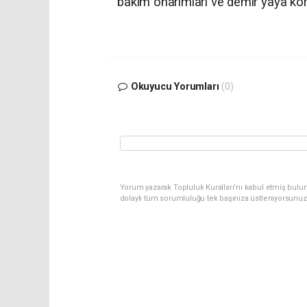
bakım onarımları ve demir yaya kork
Okuyucu Yorumları
(0)
Yorum yazarak Topluluk Kuralları’nı kabul etmiş bulun
dolaylı tüm sorumluluğu tek başınıza üstleniyorsunuz