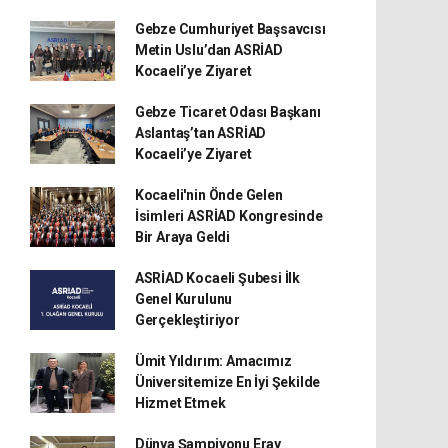
Gebze Cumhuriyet Başsavcısı
Metin Uslu’dan ASRİAD
Kocaeli’ye Ziyaret
Gebze Ticaret Odası Başkanı
Aslantaş’tan ASRİAD
Kocaeli’ye Ziyaret
Kocaeli'nin Önde Gelen
İsimleri ASRİAD Kongresinde
Bir Araya Geldi
ASRİAD Kocaeli Şubesi İlk
Genel Kurulunu
Gerçekleştiriyor
Ümit Yıldırım: Amacımız
Üniversitemize En İyi Şekilde
Hizmet Etmek
Dünya Şampiyonu Eray