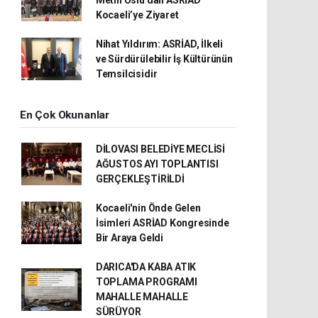
Kocaeli’ye Ziyaret
Nihat Yıldırım: ASRİAD, İlkeli
ve Sürdürülebilir İş Kültürünün
Temsilcisidir
En Çok Okunanlar
DİLOVASI BELEDİYE MECLİSİ
AĞUSTOS AYI TOPLANTISI
GERÇEKLEŞTİRİLDİ
Kocaeli'nin Önde Gelen
İsimleri ASRİAD Kongresinde
Bir Araya Geldi
DARICA'DA KABA ATIK
TOPLAMA PROGRAMI
MAHALLE MAHALLE
SÜRÜYOR