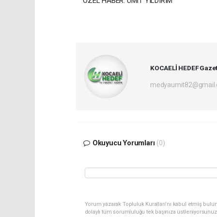
ÖZEL HABER: ÜMİT YILDIRIM
KOCAELİ HEDEF Gazet
medyaumit82@gmail
Okuyucu Yorumları
(0)
Yorum yazarak Topluluk Kuralları’nı kabul etmiş bulun
dolaylı tüm sorumluluğu tek başınıza üstleniyorsunuz