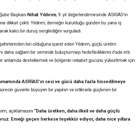
i Şube Başkanı
Nihat Yıldırım
, 9. yıl değerlendirmesinde ASRİAD’ın
na dikkat çekti. Yıldırım, derneğin kurulduğu günden bu yana iş
rak kalıcı bir duruş sergilediğini vurguladı.
ehirlerinden biri olduğuna işaret eden Yıldırım, güçlü üretim
ını daha sağlam bir zeminde buluşturmayı hedeflediklerini ifade etti.
eri her anlamda desteklemek ve bölgenin rekabet gücünü yükseltmek için
amamında ASRİAD’ın sesi ve gücü daha fazla hissedilmeye
 sürecin güvenle büyüyen bir yapının ve istikrarla güçlenen bir
ırım, açıklamasını
“Daha üretken, daha ilkeli ve daha güçlü
yoruz. Emeği geçen herkese teşekkür ediyor, daha nice yıllara