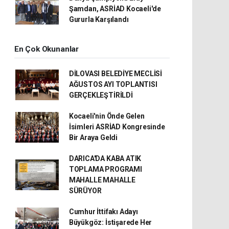
Şamdan, ASRİAD Kocaeli'de
Gururla Karşılandı
En Çok Okunanlar
DİLOVASI BELEDİYE MECLİSİ
AĞUSTOS AYI TOPLANTISI
GERÇEKLEŞTİRİLDİ
Kocaeli'nin Önde Gelen
İsimleri ASRİAD Kongresinde
Bir Araya Geldi
DARICA'DA KABA ATIK
TOPLAMA PROGRAMI
MAHALLE MAHALLE
SÜRÜYOR
Cumhur İttifakı Adayı
Büyükgöz: İstişarede Her