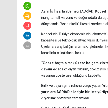
Asrın İş İnsanları Derneği (ASRİAD) Kocael
inanç temelli vizyonu ve değer odaklı duruşu
dünyasında “önce nitelik” ilkesini merkeze ala
Kocaeli’nin Türkiye ekonomisinin lokomotif ş
kapasitesi ve teknolojik altyapıyla iş dünyas
Üyeler arası iş birliğini artırmak, işletmel
kararlılıkla çalıştıklarını belirtti.
“Gebze başta olmak üzere bölgemizin t
devam edecek,”
diyen Yıldırım, dokuz yıllık
vizyonun göstergesi olduğunu kaydetti.
Birlik ve dayanışma ruhuna vurgu yapan Yıld
yarınlara ASRİAD ailesiyle birlikte yürü
diyorum”
sözleriyle tamamladı.