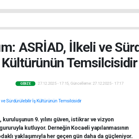
ım: ASRİAD, İlkeli ve Sürd
Kültürünün Temsilcisidir
27.12.2025 - 17:15, Güncelleme: 27.12.2025 - 17:17
GEBZE
 kuruluşunun 9. yılını güven, istikrar ve vizyon
ururuyla kutluyor. Derneğin Kocaeli yapılanmasının
k odaklı yaklaşımıyla her geçen gün daha da güçleniyor.