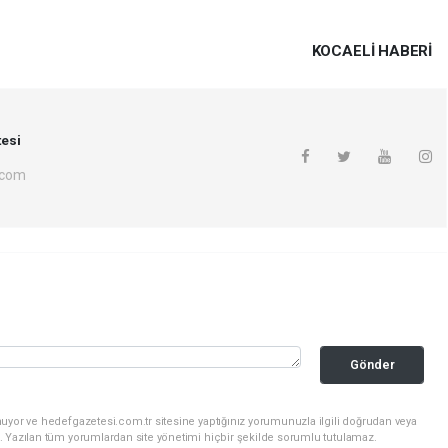
KOCAELI HABERİ
esi
.com
Gönder
uyor ve hedefgazetesi.com.tr sitesine yaptığınız yorumunuzla ilgili doğrudan veya
. Yazılan tüm yorumlardan site yönetimi hiçbir şekilde sorumlu tutulamaz.