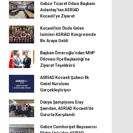
Gebze Ticaret Odası Başkanı
Aslantaş’tan ASRİAD
Kocaeli’ye Ziyaret
Kocaeli'nin Önde Gelen
İsimleri ASRİAD Kongresinde
Bir Araya Geldi
Başkan Ömeroğlu’ndan MHP
Dilovası İlçe Başkanlığı’na
Ziyaret Teşekkürü
ASRİAD Kocaeli Şubesi İlk
Genel Kurulunu
Gerçekleştiriyor
Dünya Şampiyonu Eray
Şamdan, ASRİAD Kocaeli'de
Gururla Karşılandı
Gebze Cumhuriyet Başsavcısı
Metin Uslu’dan ASRİAD