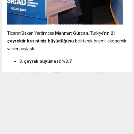
Ticaret Bakan Yardımcısı
Mahmut Gürcan
, Türkiye’nin
21
çeyrektir kesintisiz büyüdüğünü
belirterek önemli ekonomik
veriler paylaştı:
3. çeyrek büyümesi: %3.7
12 aylık ihracat: 270.6 milyar dolar (tarihi rekor)
Milli gelir: 1 trilyon 538 milyar dolar
Gürcan ayrıca e-ticaret hacminin
136 milyar TL’den 3 trilyon
TL’ye
yükseldiğini, bugün
600 bin işletmenin
e-ticarette aktif
olduğunu söyledi.
Kocaeli’nin dış ticaret verilerine de dikkat çeken