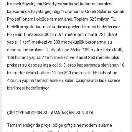
Kocaeli Büyükşehir Belediyesi’nin kırsal kalkınma hamlesi
kapsamında hayata geçirdiği “Toramanlar Göleti Sulama Kanalı
Projesi” önemli ölçüde tamamlandı. Toplam 525 milyon TL
bedelli proje ile tarımsal üretimin güçlendirilmesi hedefleniyor.
Projenin 1. etabında 30 bin 591 metre iletim hattı, 72 hidrant
yapısı, 1 terfi merkezi ve 300 metreküplük betonarme su
deposu tamamlandı. 2. etapta ise 65 bin 109 metre iletim hattı,
138 hidrant yapısı, 2 terfi merkezi ve 3 adet 250 metreküplük
prekast su deposu inşa edildi. 3. etap kapsamında planlanan 16
bin metre iletim hattının 12 bin 800 metresi ile 55 hidranttan
42’sinin yapımı tamamlanırken, kalan çalışmaların kısa sürede
bitirilmesi hedefleniyor.
ÇİFTÇİYE MODERN SULAMA İMKÂNI SUNULDU
Tamamlandığında proje, bölge çiftçisine modern sulama