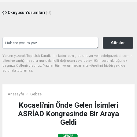
Okuyucu Yorumları
(0)
Gönder
Yorum yazarak Topluluk Kuralları’nı kabul etmiş bulunuyor ve hedefgazetesi.com.tr
sitesine yaptığınız yorumunuzla ilgili doğrudan veya dolaylı tüm sorumluluğu tek
başınıza üstleniyorsunuz. Yazılan tüm yorumlardan site yönetimi hiçbir şekilde
sorumlu tutulamaz.
Anasayfa
Gebze
Kocaeli'nin Önde Gelen İsimleri
ASRİAD Kongresinde Bir Araya
Geldi
GEBZE