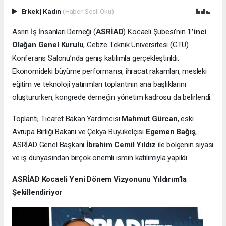
Erkek
|
Kadın
(Haberi Sesli Oku)
Asrın İş İnsanları Derneği (
ASRİAD
) Kocaeli Şubesi’nin
1’inci
Olağan Genel Kurulu
, Gebze Teknik Üniversitesi (GTÜ)
Konferans Salonu’nda geniş katılımla gerçekleştirildi.
Ekonomideki büyüme performansı, ihracat rakamları, mesleki
eğitim ve teknoloji yatırımları toplantının ana başlıklarını
oluştururken, kongrede derneğin yönetim kadrosu da belirlendi.
Toplantı, Ticaret Bakan Yardımcısı
Mahmut Gürcan
, eski
Avrupa Birliği Bakanı ve Çekya Büyükelçisi
Egemen Bağış
,
ASRİAD Genel Başkanı
İbrahim Cemil Yıldız
ile bölgenin siyasi
ve iş dünyasından birçok önemli ismin katılımıyla yapıldı.
ASRİAD Kocaeli Yeni Dönem Vizyonunu Yıldırım’la
Şekillendiriyor