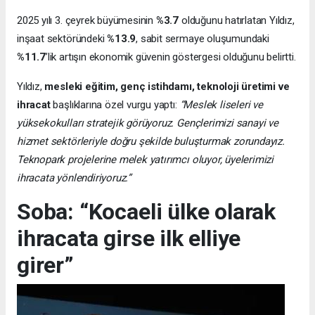
2025 yılı 3. çeyrek büyümesinin
%3.7
olduğunu hatırlatan Yıldız,
inşaat sektöründeki
%13.9
, sabit sermaye oluşumundaki
%11.7
’lik artışın ekonomik güvenin göstergesi olduğunu belirtti.
Yıldız,
mesleki eğitim, genç istihdamı, teknoloji üretimi ve
ihracat
başlıklarına özel vurgu yaptı:
“Meslek liseleri ve
yüksekokulları stratejik görüyoruz. Gençlerimizi sanayi ve
hizmet sektörleriyle doğru şekilde buluşturmak zorundayız.
Teknopark projelerine melek yatırımcı oluyor, üyelerimizi
ihracata yönlendiriyoruz.”
Soba: “Kocaeli ülke olarak
ihracata girse ilk elliye
girer”