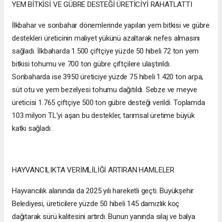
YEM BİTKİSİ VE GÜBRE DESTEĞİ ÜRETİCİYİ RAHATLATTI
İlkbahar ve sonbahar dönemlerinde yapılan yem bitkisi ve gübre
destekleri üreticinin maliyet yükünü azaltarak nefes almasını
sağladı. İlkbaharda 1.500 çiftçiye yüzde 50 hibeli 72 ton yem
bitkisi tohumu ve 700 ton gübre çiftçilere ulaştırıldı.
Sonbaharda ise 3950 üreticiye yüzde 75 hibeli 1.420 ton arpa,
süt otu ve yem bezelyesi tohumu dağıtıldı. Sebze ve meyve
üreticisi 1.765 çiftçiye 500 ton gübre desteği verildi. Toplamda
103 milyon TL’yi aşan bu destekler, tarımsal üretime büyük
katkı sağladı.
HAYVANCILIKTA VERİMLİLİĞİ ARTIRAN HAMLELER
Hayvancılık alanında da 2025 yılı hareketli geçti. Büyükşehir
Belediyesi, üreticilere yüzde 50 hibeli 145 damızlık koç
dağıtarak sürü kalitesini artırdı. Bunun yanında silaj ve balya