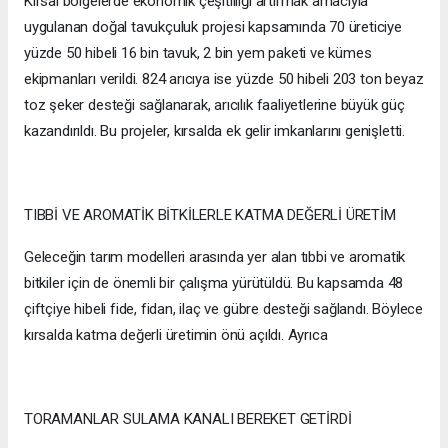
Kırsal bölgelerde ekonomik çeşitliliği artırmak amacıyla
uygulanan doğal tavukçuluk projesi kapsamında 70 üreticiye
yüzde 50 hibeli 16 bin tavuk, 2 bin yem paketi ve kümes
ekipmanları verildi. 824 arıcıya ise yüzde 50 hibeli 203 ton beyaz
toz şeker desteği sağlanarak, arıcılık faaliyetlerine büyük güç
kazandırıldı. Bu projeler, kırsalda ek gelir imkanlarını genişletti.
TIBBİ VE AROMATİK BİTKİLERLE KATMA DEĞERLİ ÜRETİM
Geleceğin tarım modelleri arasında yer alan tıbbi ve aromatik
bitkiler için de önemli bir çalışma yürütüldü. Bu kapsamda 48
çiftçiye hibeli fide, fidan, ilaç ve gübre desteği sağlandı. Böylece
kırsalda katma değerli üretimin önü açıldı. Ayrıca
TORAMANLAR SULAMA KANALI BEREKET GETİRDİ