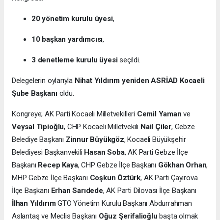
20 yönetim kurulu üyesi
,
10 başkan yardımcısı
,
3 denetleme kurulu üyesi
seçildi.
Delegelerin oylarıyla
Nihat Yıldırım yeniden ASRİAD Kocaeli
Şube Başkanı
oldu.
Kongreye; AK Parti Kocaeli Milletvekilleri
Cemil Yaman
ve
Veysal Tipioğlu
, CHP Kocaeli Milletvekili
Nail Çiler
, Gebze
Belediye Başkanı
Zinnur Büyükgöz
, Kocaeli Büyükşehir
Belediyesi Başkanvekili
Hasan Soba
, AK Parti Gebze İlçe
Başkanı
Recep Kaya
, CHP Gebze İlçe Başkanı
Gökhan Orhan
,
MHP Gebze İlçe Başkanı
Coşkun Öztürk
, AK Parti Çayırova
İlçe Başkanı
Erhan Sarıdede
, AK Parti Dilovası İlçe Başkanı
İlhan Yıldırım
GTO Yönetim Kurulu Başkanı Abdurrahman
Aslantaş ve Meclis Başkanı
Oğuz Şerifalioğlu
başta olmak