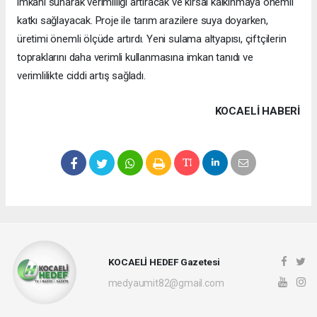
imkanı sunarak verimliliği artıracak ve kırsal kalkınmaya önemli
katkı sağlayacak. Proje ile tarım arazilere suya doyarken,
üretimi önemli ölçüde artırdı. Yeni sulama altyapısı, çiftçilerin
topraklarını daha verimli kullanmasına imkan tanıdı ve
verimlilikte ciddi artış sağladı.
KOCAELI HABERİ
KOCAELİ HEDEF Gazetesi
medyaumit82@gmail.com