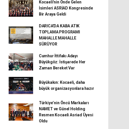
Kocaeli'nin Önde Gelen
İsimleri ASRİAD Kongresinde
Bir Araya Geldi
DARICA'DA KABA ATIK
TOPLAMA PROGRAMI
MAHALLE MAHALLE
SÜRÜYOR
Cumhur İttifakı Adayı
Büyükgöz: İstişarede Her
Zaman Bereket Var
Büyükakın: Kocaeli, daha
büyük organizasyonlara hazır
Türkiye’nin Öncü Markaları
NAMET ve Günel Holding
Resmen Kocaeli Asriad Üyesi
Oldu