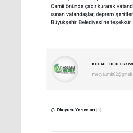
Camii önünde çadır kurarak vatand
ısınan vatandaşlar, deprem şehitleri
Büyükşehir Belediyesi’ne teşekkür e
KOCAELİ HEDEF Gazet
medyaumit82@gmail
Okuyucu Yorumları
(0)