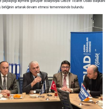
 ve paylaştığı kıymetli görüşler dolayısıyla Gebze Ticaret Odası Başkanı
 birliğinin artarak devam etmesi temennisinde bulundu.