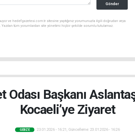
Gönder
uyor ve hedefgazetesi.com.tr sitesine yaptığınız yorumunuzla ilgili doğrudan veya
. Yazılan tüm yorumlardan site yönetimi hiçbir şekilde sorumlu tutulamaz.
et Odası Başkanı Aslanta
Kocaeli’ye Ziyaret
23.01.2026 - 16:21, Güncelleme: 23.01.2026 - 16:26
GEBZE