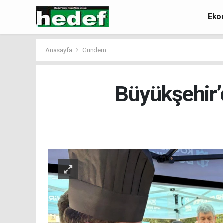
Eko
Anasayfa
Gündem
Büyükşehir’d