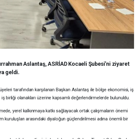
rrahman Aslantaş, ASRİAD Kocaeli Şubesi’ni ziyaret
a geldi.
yeleri tarafından karşılanan Başkan Aslantaş ile bölge ekonomisi, iş
ş birliği olanakları üzerine kapsamlı değerlendirmelerde bulunuldu.
rüşmede, yerel kalkınmaya katkı sağlayacak ortak çalışmaların önemi
plum kuruluşları arasındaki diyaloğun güçlendirilmesi adına önemli bir