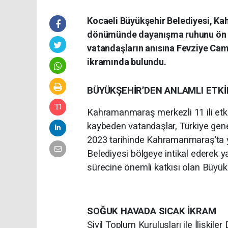
Kocaeli Büyükşehir Belediyesi, Ka
dönümünde dayanışma ruhunu ön pl
vatandaşların anısına Fevziye Ca
ikramında bulundu.
BÜYÜKŞEHİR’DEN ANLAMLI ETKİ
Kahramanmaraş merkezli 11 ili etki
kaybeden vatandaşlar, Türkiye gene
2023 tarihinde Kahramanmaraş’ta y
Belediyesi bölgeye intikal ederek y
sürecine önemli katkısı olan Büyük
SOĞUK HAVADA SICAK İKRAM
Sivil Toplum Kuruluşları ile İlişkil