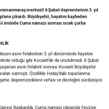
hramanmaraş merkezli 6 Şubat depremlerinin 3. yıl
ana çıkardı. Büyükşehir, hayatını kaybeden
mii önünde Cuma namazı sonrası sıcak çorba
NLİK
leyen asrın felaketinin 3. yıl dönümünde hayatını
linde olduğu gibi Kocaeli’de de unutulmadı. 6 Şubat
aşanan asrın felaketi sonrası Kocaeli Büyükşehir
araları sarmıştı. Özellikle Hatay’daki toparlanma
şehir, depremzedelere vefası ve desteğini sürdürüyor.
er Dairesi Başkanlığı, Cuma namazı çıkışında Fevziye