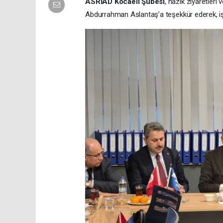
ASRİAD Kocaeli Şubesi
, nazik ziyaretleri
Abdurrahman Aslantaş’a teşekkür ederek, iş