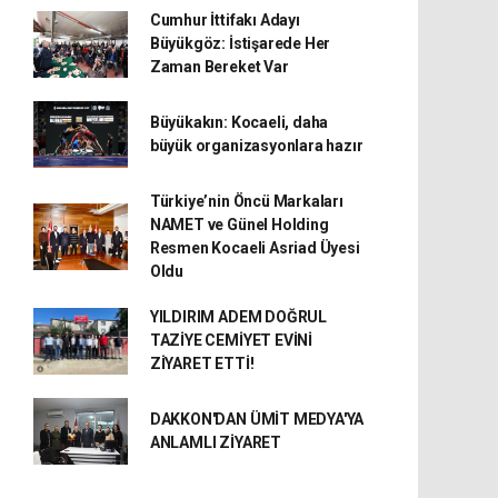
Cumhur İttifakı Adayı
Büyükgöz: İstişarede Her
Zaman Bereket Var
Büyükakın: Kocaeli, daha
büyük organizasyonlara hazır
Türkiye’nin Öncü Markaları
NAMET ve Günel Holding
Resmen Kocaeli Asriad Üyesi
Oldu
YILDIRIM ADEM DOĞRUL
TAZİYE CEMİYET EVİNİ
ZİYARET ETTİ!
DAKKON'DAN ÜMİT MEDYA'YA
ANLAMLI ZİYARET