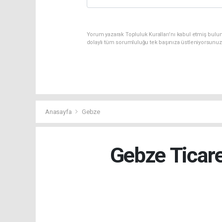
Yorum yazarak Topluluk Kuralları’nı kabul etmiş bulun
dolaylı tüm sorumluluğu tek başınıza üstleniyorsunuz
Anasayfa
Gebze
Gebze Ticar