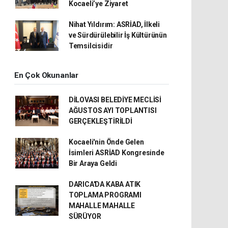
Kocaeli’ye Ziyaret
Nihat Yıldırım: ASRİAD, İlkeli
ve Sürdürülebilir İş Kültürünün
Temsilcisidir
En Çok Okunanlar
DİLOVASI BELEDİYE MECLİSİ
AĞUSTOS AYI TOPLANTISI
GERÇEKLEŞTİRİLDİ
Kocaeli'nin Önde Gelen
İsimleri ASRİAD Kongresinde
Bir Araya Geldi
DARICA'DA KABA ATIK
TOPLAMA PROGRAMI
MAHALLE MAHALLE
SÜRÜYOR