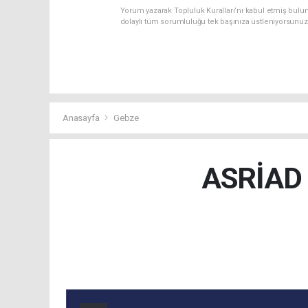
Yorum yazarak Topluluk Kuralları’nı kabul etmiş bulun
dolaylı tüm sorumluluğu tek başınıza üstleniyorsunuz
Anasayfa
Gebze
ASRİAD K