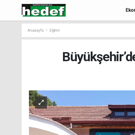
Eko
Anasayfa
Eğitim
Büyükşehir’d