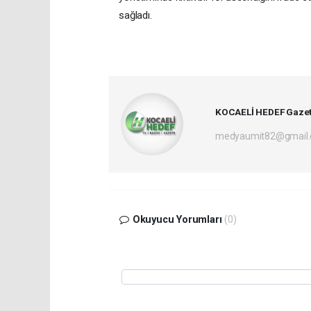
sağladı.
KOCAELİ HEDEF Gazet
medyaumit82@gmail
Okuyucu Yorumları
(0)