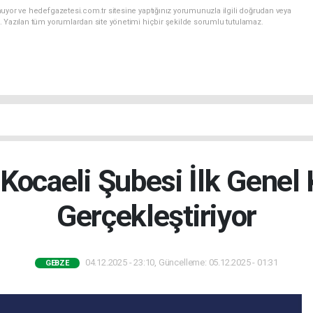
uyor ve hedefgazetesi.com.tr sitesine yaptığınız yorumunuzla ilgili doğrudan veya
. Yazılan tüm yorumlardan site yönetimi hiçbir şekilde sorumlu tutulamaz.
ocaeli Şubesi İlk Genel
Gerçekleştiriyor
04.12.2025 - 23:10, Güncelleme: 05.12.2025 - 01:31
GEBZE