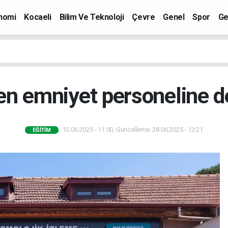
nomi
Kocaeli
Bilim Ve Teknoloji
Çevre
Genel
Spor
Ge
en emniyet personeline d
15.06.2025 - 11:00, Güncelleme: 28.06.2025 - 13:21
EĞITIM