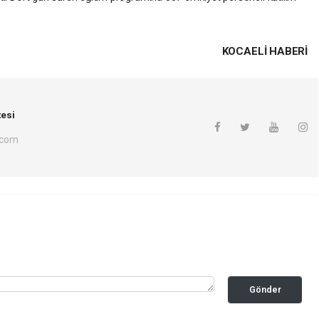
KOCAELI HABERİ
esi
.com
Gönder