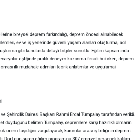
erine bireysel deprem farkındalığı, deprem öncesi alınabilecek
emleri, ev ve iş yerlerinde güvenli yaşam alanları oluşturma, acil
şturma gibi konularda detaylı bilgiler sunuldu. Eğitim kapsamında
enaryolar eşliğinde pratik deneyim kazanma fırsatı bulurken, deprem
onrası ilk müdahale adımları teorik anlatımlar ve uygulamalı
Dİ
 ve Şehircilik Dairesi Başkanı Rahmi Erdal Tümpalay tarafından verildi.
et duyduğunu belirten Tümpalay, depremlere karşı hazırlıklı olmanın
önem taşıdığını vurgulayarak, kurumlar arası iş birliğinin deprem
 etti. Dört gün süren eğitim programına 307 emniyet personeli katılım