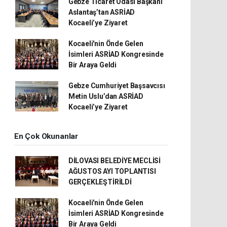
Gebze Ticaret Odası Başkanı
Aslantaş’tan ASRİAD
Kocaeli’ye Ziyaret
Kocaeli'nin Önde Gelen
İsimleri ASRİAD Kongresinde
Bir Araya Geldi
Gebze Cumhuriyet Başsavcısı
Metin Uslu’dan ASRİAD
Kocaeli’ye Ziyaret
En Çok Okunanlar
DİLOVASI BELEDİYE MECLİSİ
AĞUSTOS AYI TOPLANTISI
GERÇEKLEŞTİRİLDİ
Kocaeli'nin Önde Gelen
İsimleri ASRİAD Kongresinde
Bir Araya Geldi