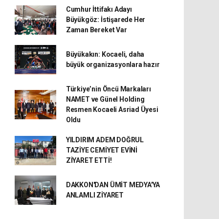
Cumhur İttifakı Adayı
Büyükgöz: İstişarede Her
Zaman Bereket Var
Büyükakın: Kocaeli, daha
büyük organizasyonlara hazır
Türkiye’nin Öncü Markaları
NAMET ve Günel Holding
Resmen Kocaeli Asriad Üyesi
Oldu
YILDIRIM ADEM DOĞRUL
TAZİYE CEMİYET EVİNİ
ZİYARET ETTİ!
DAKKON'DAN ÜMİT MEDYA'YA
ANLAMLI ZİYARET