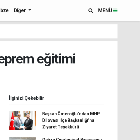
bze
Diğer
MENÜ
eprem eğitimi
İlginizi Çekebilir
Başkan Ömeroğlu’ndan MHP
Dilovası İlçe Başkanlığı’na
Ziyaret Teşekkürü
Gebze Cumhuriyet Başsavcısı