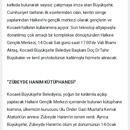
katkıda bulunarak sayısız çalışmaya imza atan Büyükşehir,
Cumhuriyet tarihinin ilk eserlerinden olan, kentin simge
yapılarından Halkevi’ni gençlik merkezi olarak gençlerin ve
Kocaeli halkının kullanımına açıyor. Son teknoloji altyapısıyla
donatılmış çok amaçlı bir komplekse dönüştürülen Halkevi
Gençlik Merkezi, 14 Ocak Salı günü saat 17.00'de Vali İlhami
Aktaş, Kocaeli Büyükşehir Belediye Başkanı Doç.Dr.Tahir
Büyükakın ve kent protokolünün katılımıyla hizmete alınacak.
“ZÜBEYDE HANIM KÜTÜPHANESİ”
Kocaeli Büyükşehir Belediyesi, yoğun bir katılımla açılışı
yapılacak Halkevi Gençlik Merkezi içerisinde bulunan kütüphane
kısmına, ülkemizin kurucusu Ulu Önder Gazi Mustafa Kemal
Atatürk’ün annesi Zübeyde Hanım’ın ismini verdi. Ayrıca
Büyükşehir, Zübeyde Hanım’ın ölüm yıl dönümünün 14 Ocak