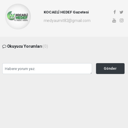
KOCAELİ HEDEF Gazetesi
medyaumit82@gmail.com
Okuyucu Yorumları
(0)
Gönder
Yorum yazarak Topluluk Kuralları’nı kabul etmiş bulunuyor ve hedefgazetesi.com.tr
sitesine yaptığınız yorumunuzla ilgili doğrudan veya dolaylı tüm sorumluluğu tek
başınıza üstleniyorsunuz. Yazılan tüm yorumlardan site yönetimi hiçbir şekilde
sorumlu tutulamaz.
haber paketi
haber scripti
haber yazılımı