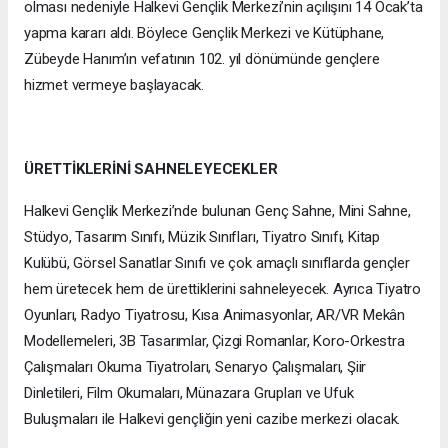
olması nedeniyle Halkevi Gençlik Merkezi’nin açılışını 14 Ocak’ta
yapma kararı aldı. Böylece Gençlik Merkezi ve Kütüphane,
Zübeyde Hanım’ın vefatının 102. yıl dönümünde gençlere
hizmet vermeye başlayacak.
ÜRETTİKLERİNİ SAHNELEYECEKLER
Halkevi Gençlik Merkezi’nde bulunan Genç Sahne, Mini Sahne,
Stüdyo, Tasarım Sınıfı, Müzik Sınıfları, Tiyatro Sınıfı, Kitap
Kulübü, Görsel Sanatlar Sınıfı ve çok amaçlı sınıflarda gençler
hem üretecek hem de ürettiklerini sahneleyecek. Ayrıca Tiyatro
Oyunları, Radyo Tiyatrosu, Kısa Animasyonlar, AR/VR Mekân
Modellemeleri, 3B Tasarımlar, Çizgi Romanlar, Koro-Orkestra
Çalışmaları Okuma Tiyatroları, Senaryo Çalışmaları, Şiir
Dinletileri, Film Okumaları, Münazara Grupları ve Ufuk
Buluşmaları ile Halkevi gençliğin yeni cazibe merkezi olacak.