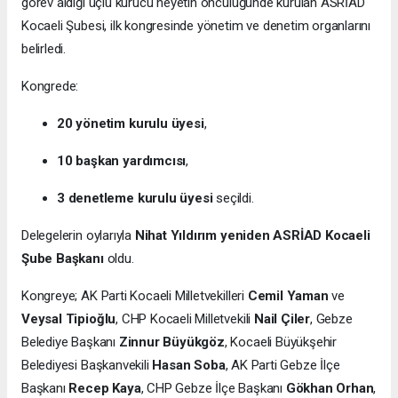
görev aldığı üçlü kurucu heyetin öncülüğünde kurulan ASRİAD
Kocaeli Şubesi, ilk kongresinde yönetim ve denetim organlarını
belirledi.
Kongrede:
20 yönetim kurulu üyesi
,
10 başkan yardımcısı
,
3 denetleme kurulu üyesi
seçildi.
Delegelerin oylarıyla
Nihat Yıldırım yeniden ASRİAD Kocaeli
Şube Başkanı
oldu.
Kongreye; AK Parti Kocaeli Milletvekilleri
Cemil Yaman
ve
Veysal Tipioğlu
, CHP Kocaeli Milletvekili
Nail Çiler
, Gebze
Belediye Başkanı
Zinnur Büyükgöz
, Kocaeli Büyükşehir
Belediyesi Başkanvekili
Hasan Soba
, AK Parti Gebze İlçe
Başkanı
Recep Kaya
, CHP Gebze İlçe Başkanı
Gökhan Orhan
,