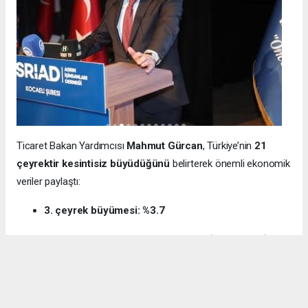
Ticaret Bakan Yardımcısı
Mahmut Gürcan
, Türkiye’nin
21
çeyrektir kesintisiz büyüdüğünü
belirterek önemli ekonomik
veriler paylaştı:
3. çeyrek büyümesi: %3.7
12 aylık ihracat: 270.6 milyar dolar (tarihi rekor)
Milli gelir: 1 trilyon 538 milyar dolar
Gürcan ayrıca e-ticaret hacminin
136 milyar TL’den 3 trilyon