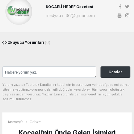
KOCAELİ HEDEF Gazetesi
medyaumit82@gmail.com
Okuyucu Yorumları
(0)
Gönder
Yorum yazarak Topluluk Kuralları’nı kabul etmiş bulunuyor ve hedefgazetesi.com.tr
sitesine yaptığınız yorumunuzla ilgili doğrudan veya dolaylı tüm sorumluluğu tek
başınıza üstleniyorsunuz. Yazılan tüm yorumlardan site yönetimi hiçbir şekilde
sorumlu tutulamaz.
Anasayfa
Gebze
Kocaeli'nin Önde Gelen İsimleri