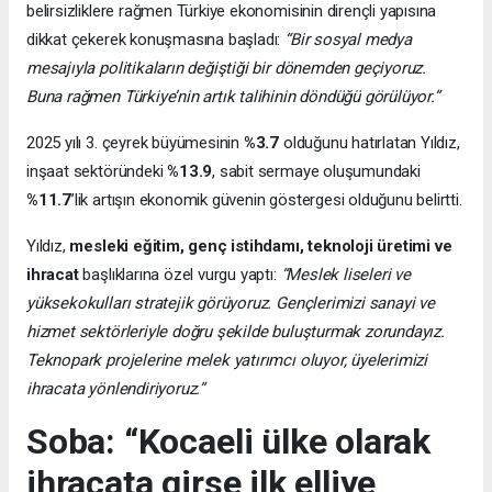
belirsizliklere rağmen Türkiye ekonomisinin dirençli yapısına
dikkat çekerek konuşmasına başladı:
“Bir sosyal medya
mesajıyla politikaların değiştiği bir dönemden geçiyoruz.
Buna rağmen Türkiye’nin artık talihinin döndüğü görülüyor.”
2025 yılı 3. çeyrek büyümesinin
%3.7
olduğunu hatırlatan Yıldız,
inşaat sektöründeki
%13.9
, sabit sermaye oluşumundaki
%11.7
’lik artışın ekonomik güvenin göstergesi olduğunu belirtti.
Yıldız,
mesleki eğitim, genç istihdamı, teknoloji üretimi ve
ihracat
başlıklarına özel vurgu yaptı:
“Meslek liseleri ve
yüksekokulları stratejik görüyoruz. Gençlerimizi sanayi ve
hizmet sektörleriyle doğru şekilde buluşturmak zorundayız.
Teknopark projelerine melek yatırımcı oluyor, üyelerimizi
ihracata yönlendiriyoruz.”
Soba: “Kocaeli ülke olarak
ihracata girse ilk elliye