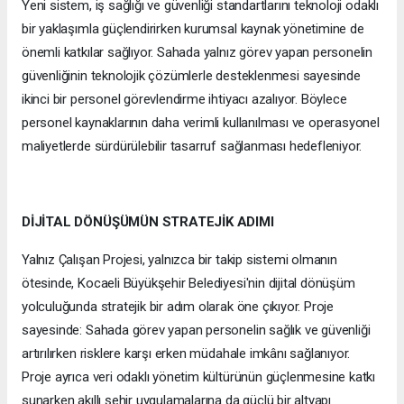
Yeni sistem, iş sağlığı ve güvenliği standartlarını teknoloji odaklı
bir yaklaşımla güçlendirirken kurumsal kaynak yönetimine de
önemli katkılar sağlıyor. Sahada yalnız görev yapan personelin
güvenliğinin teknolojik çözümlerle desteklenmesi sayesinde
ikinci bir personel görevlendirme ihtiyacı azalıyor. Böylece
personel kaynaklarının daha verimli kullanılması ve operasyonel
maliyetlerde sürdürülebilir tasarruf sağlanması hedefleniyor.
DİJİTAL DÖNÜŞÜMÜN STRATEJİK ADIMI
Yalnız Çalışan Projesi, yalnızca bir takip sistemi olmanın
ötesinde, Kocaeli Büyükşehir Belediyesi'nin dijital dönüşüm
yolculuğunda stratejik bir adım olarak öne çıkıyor. Proje
sayesinde: Sahada görev yapan personelin sağlık ve güvenliği
artırılırken risklere karşı erken müdahale imkânı sağlanıyor.
Proje ayrıca veri odaklı yönetim kültürünün güçlenmesine katkı
sunarken akıllı şehir uygulamalarına da güçlü bir altyapı