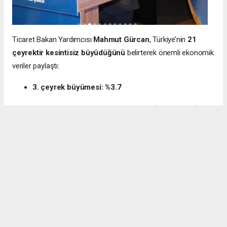
Ticaret Bakan Yardımcısı
Mahmut Gürcan
, Türkiye’nin
21
çeyrektir kesintisiz büyüdüğünü
belirterek önemli ekonomik
veriler paylaştı:
3. çeyrek büyümesi: %3.7
12 aylık ihracat: 270.6 milyar dolar (tarihi rekor)
Milli gelir: 1 trilyon 538 milyar dolar
Gürcan ayrıca e-ticaret hacminin
136 milyar TL’den 3 trilyon
TL’ye
yükseldiğini, bugün
600 bin işletmenin
e-ticarette aktif
olduğunu söyledi.
Kocaeli’nin dış ticaret verilerine de dikkat çeken
Gürcan:
“2024’te ihracat %7.3 artarak 32 milyar dolara ulaştı.
İhracatın ithalatı karşılama oranı 2025’te %87.5’e yükseldi. Bu