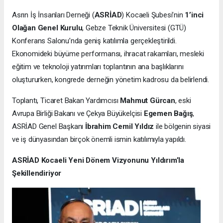
Asrın İş İnsanları Derneği (
ASRİAD
) Kocaeli Şubesi’nin
1’inci
Olağan Genel Kurulu
, Gebze Teknik Üniversitesi (GTÜ)
Konferans Salonu’nda geniş katılımla gerçekleştirildi.
Ekonomideki büyüme performansı, ihracat rakamları, mesleki
eğitim ve teknoloji yatırımları toplantının ana başlıklarını
oluştururken, kongrede derneğin yönetim kadrosu da belirlendi.
Toplantı, Ticaret Bakan Yardımcısı
Mahmut Gürcan
, eski
Avrupa Birliği Bakanı ve Çekya Büyükelçisi
Egemen Bağış
,
ASRİAD Genel Başkanı
İbrahim Cemil Yıldız
ile bölgenin siyasi
ve iş dünyasından birçok önemli ismin katılımıyla yapıldı.
ASRİAD Kocaeli Yeni Dönem Vizyonunu Yıldırım’la
Şekillendiriyor