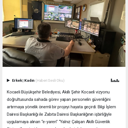
Erkek
|
Kadın
(Haberi Sesli Oku)
Kocaeli Büyükşehir Belediyesi, Akıllı Şehir Kocaeli vizyonu
doğrultusunda sahada görev yapan personelin güvenliğini
artırmaya yönelik önemli bir projeyi hayata geçirdi. Bilgi İşlem
Dairesi Başkanlığı ile Zabıta Dairesi Başkanlığının işbirliğiyle
uygulamaya alınan “e-yaren” “Yalnız Çalışan Akıllı Güvenlik