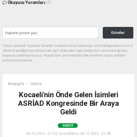
Okuyucu Yorumları
(0)
Gönder
Yorum yazarak Topluluk Kuralları’nı kabul etmiş bulunuyor ve hedefgazetesi.com.tr
sitesine yaptığınız yorumunuzla ilgili doğrudan veya dolaylı tüm sorumluluğu tek
başınıza üstleniyorsunuz. Yazılan tüm yorumlardan site yönetimi hiçbir şekilde
sorumlu tutulamaz.
Anasayfa
Gebze
Kocaeli'nin Önde Gelen İsimleri
ASRİAD Kongresinde Bir Araya
Geldi
GEBZE
06.12.2025 - 21:34, Güncelleme: 06.12.2025 - 22:46