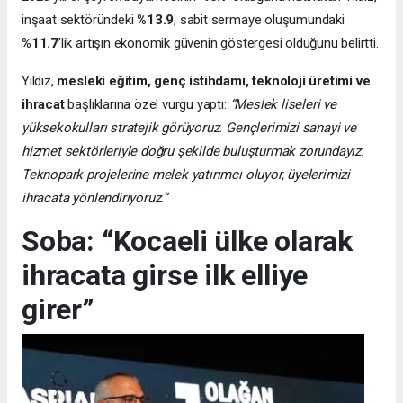
inşaat sektöründeki
%13.9
, sabit sermaye oluşumundaki
%11.7
’lik artışın ekonomik güvenin göstergesi olduğunu belirtti.
Yıldız,
mesleki eğitim, genç istihdamı, teknoloji üretimi ve
ihracat
başlıklarına özel vurgu yaptı:
“Meslek liseleri ve
yüksekokulları stratejik görüyoruz. Gençlerimizi sanayi ve
hizmet sektörleriyle doğru şekilde buluşturmak zorundayız.
Teknopark projelerine melek yatırımcı oluyor, üyelerimizi
ihracata yönlendiriyoruz.”
Soba: “Kocaeli ülke olarak
ihracata girse ilk elliye
girer”