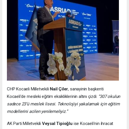
CHP Kocaeli Milletvekili
Nail Çiler
, sanayinin başkenti
Kocaeli’de mesleki eğitim eksikliklerinin altını çizdi:
“307 okulun
sadece 23’ü meslek lisesi. Teknolojiyi yakalamak için eğitim
modellerini acilen yenilemeliyiz.”
AK Parti Milletvekili
Veysal Tipioğlu
ise Kocaeli’nin ihracat