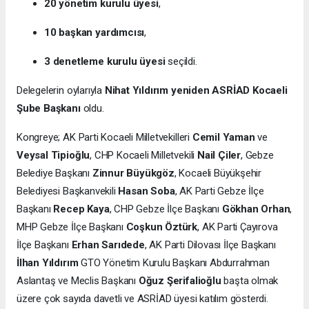
20 yönetim kurulu üyesi
,
10 başkan yardımcısı
,
3 denetleme kurulu üyesi
seçildi.
Delegelerin oylarıyla
Nihat Yıldırım yeniden ASRİAD Kocaeli
Şube Başkanı
oldu.
Kongreye; AK Parti Kocaeli Milletvekilleri
Cemil Yaman
ve
Veysal Tipioğlu
, CHP Kocaeli Milletvekili
Nail Çiler
, Gebze
Belediye Başkanı
Zinnur Büyükgöz
, Kocaeli Büyükşehir
Belediyesi Başkanvekili
Hasan Soba
, AK Parti Gebze İlçe
Başkanı
Recep Kaya
, CHP Gebze İlçe Başkanı
Gökhan Orhan
,
MHP Gebze İlçe Başkanı
Coşkun Öztürk
, AK Parti Çayırova
İlçe Başkanı
Erhan Sarıdede
, AK Parti Dilovası İlçe Başkanı
İlhan Yıldırım
GTO Yönetim Kurulu Başkanı Abdurrahman
Aslantaş ve Meclis Başkanı
Oğuz Şerifalioğlu
başta olmak
üzere çok sayıda davetli ve ASRİAD üyesi katılım gösterdi.