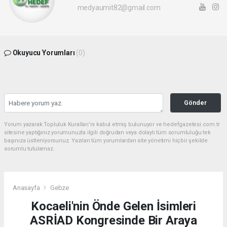
medyaumit82@gmail.com
Okuyucu Yorumları
(0)
Gönder
Yorum yazarak Topluluk Kuralları’nı kabul etmiş bulunuyor ve hedefgazetesi.com.tr
sitesine yaptığınız yorumunuzla ilgili doğrudan veya dolaylı tüm sorumluluğu tek
başınıza üstleniyorsunuz. Yazılan tüm yorumlardan site yönetimi hiçbir şekilde
sorumlu tutulamaz.
Anasayfa
Gebze
Kocaeli'nin Önde Gelen İsimleri
ASRİAD Kongresinde Bir Araya