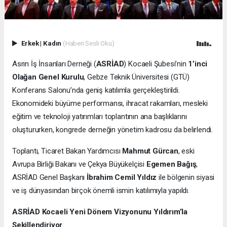
Erkek
|
Kadın
(Haberi Sesli Oku)
Asrın İş İnsanları Derneği (
ASRİAD
) Kocaeli Şubesi’nin
1’inci
Olağan Genel Kurulu
, Gebze Teknik Üniversitesi (GTÜ)
Konferans Salonu’nda geniş katılımla gerçekleştirildi.
Ekonomideki büyüme performansı, ihracat rakamları, mesleki
eğitim ve teknoloji yatırımları toplantının ana başlıklarını
oluştururken, kongrede derneğin yönetim kadrosu da belirlendi.
Toplantı, Ticaret Bakan Yardımcısı
Mahmut Gürcan
, eski
Avrupa Birliği Bakanı ve Çekya Büyükelçisi
Egemen Bağış
,
ASRİAD Genel Başkanı
İbrahim Cemil Yıldız
ile bölgenin siyasi
ve iş dünyasından birçok önemli ismin katılımıyla yapıldı.
ASRİAD Kocaeli Yeni Dönem Vizyonunu Yıldırım’la
Şekillendiriyor