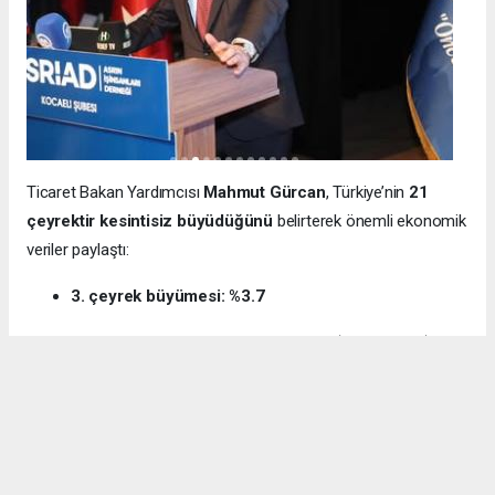
Ticaret Bakan Yardımcısı
Mahmut Gürcan
, Türkiye’nin
21
çeyrektir kesintisiz büyüdüğünü
belirterek önemli ekonomik
veriler paylaştı:
3. çeyrek büyümesi: %3.7
12 aylık ihracat: 270.6 milyar dolar (tarihi rekor)
Milli gelir: 1 trilyon 538 milyar dolar
Gürcan ayrıca e-ticaret hacminin
136 milyar TL’den 3 trilyon
TL’ye
yükseldiğini, bugün
600 bin işletmenin
e-ticarette aktif
olduğunu söyledi.