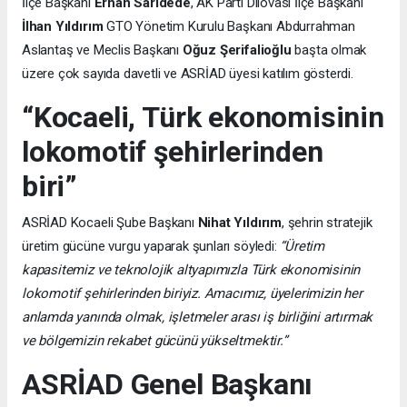
İlçe Başkanı
Erhan Sarıdede
, AK Parti Dilovası İlçe Başkanı
İlhan Yıldırım
GTO Yönetim Kurulu Başkanı Abdurrahman
Aslantaş ve Meclis Başkanı
Oğuz Şerifalioğlu
başta olmak
üzere çok sayıda davetli ve ASRİAD üyesi katılım gösterdi.
“Kocaeli, Türk ekonomisinin
lokomotif şehirlerinden
biri”
ASRİAD Kocaeli Şube Başkanı
Nihat Yıldırım
, şehrin stratejik
üretim gücüne vurgu yaparak şunları söyledi:
“Üretim
kapasitemiz ve teknolojik altyapımızla Türk ekonomisinin
lokomotif şehirlerinden biriyiz. Amacımız, üyelerimizin her
anlamda yanında olmak, işletmeler arası iş birliğini artırmak
ve bölgemizin rekabet gücünü yükseltmektir.”
ASRİAD Genel Başkanı