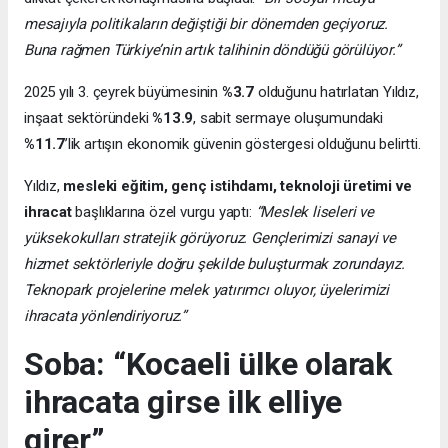
mesajıyla politikaların değiştiği bir dönemden geçiyoruz.
Buna rağmen Türkiye’nin artık talihinin döndüğü görülüyor.”
2025 yılı 3. çeyrek büyümesinin
%3.7
olduğunu hatırlatan Yıldız,
inşaat sektöründeki
%13.9
, sabit sermaye oluşumundaki
%11.7
’lik artışın ekonomik güvenin göstergesi olduğunu belirtti.
Yıldız,
mesleki eğitim, genç istihdamı, teknoloji üretimi ve
ihracat
başlıklarına özel vurgu yaptı:
“Meslek liseleri ve
yüksekokulları stratejik görüyoruz. Gençlerimizi sanayi ve
hizmet sektörleriyle doğru şekilde buluşturmak zorundayız.
Teknopark projelerine melek yatırımcı oluyor, üyelerimizi
ihracata yönlendiriyoruz.”
Soba: “Kocaeli ülke olarak
ihracata girse ilk elliye
girer”