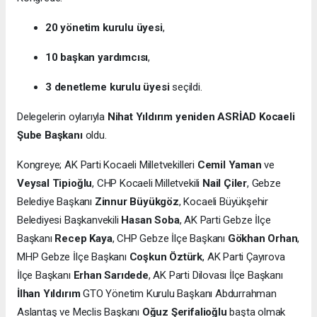
20 yönetim kurulu üyesi
,
10 başkan yardımcısı
,
3 denetleme kurulu üyesi
seçildi.
Delegelerin oylarıyla
Nihat Yıldırım yeniden ASRİAD Kocaeli
Şube Başkanı
oldu.
Kongreye; AK Parti Kocaeli Milletvekilleri
Cemil Yaman
ve
Veysal Tipioğlu
, CHP Kocaeli Milletvekili
Nail Çiler
, Gebze
Belediye Başkanı
Zinnur Büyükgöz
, Kocaeli Büyükşehir
Belediyesi Başkanvekili
Hasan Soba
, AK Parti Gebze İlçe
Başkanı
Recep Kaya
, CHP Gebze İlçe Başkanı
Gökhan Orhan
,
MHP Gebze İlçe Başkanı
Coşkun Öztürk
, AK Parti Çayırova
İlçe Başkanı
Erhan Sarıdede
, AK Parti Dilovası İlçe Başkanı
İlhan Yıldırım
GTO Yönetim Kurulu Başkanı Abdurrahman
Aslantaş ve Meclis Başkanı
Oğuz Şerifalioğlu
başta olmak