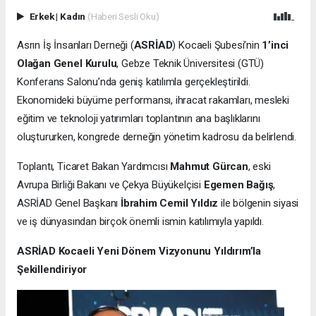
Erkek
|
Kadın
(Haberi Sesli Oku)
Asrın İş İnsanları Derneği (
ASRİAD
) Kocaeli Şubesi’nin
1’inci
Olağan Genel Kurulu
, Gebze Teknik Üniversitesi (GTÜ)
Konferans Salonu’nda geniş katılımla gerçekleştirildi.
Ekonomideki büyüme performansı, ihracat rakamları, mesleki
eğitim ve teknoloji yatırımları toplantının ana başlıklarını
oluştururken, kongrede derneğin yönetim kadrosu da belirlendi.
Toplantı, Ticaret Bakan Yardımcısı
Mahmut Gürcan
, eski
Avrupa Birliği Bakanı ve Çekya Büyükelçisi
Egemen Bağış
,
ASRİAD Genel Başkanı
İbrahim Cemil Yıldız
ile bölgenin siyasi
ve iş dünyasından birçok önemli ismin katılımıyla yapıldı.
ASRİAD Kocaeli Yeni Dönem Vizyonunu Yıldırım’la
Şekillendiriyor