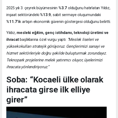
2025 yılı 3. çeyrek büyümesinin
%3.7
olduğunu hatırlatan Yıldız,
inşaat sektöründeki
%13.9
, sabit sermaye oluşumundaki
%11.7
’lik artışın ekonomik güvenin göstergesi olduğunu belirtti.
Yıldız,
mesleki eğitim, genç istihdamı, teknoloji üretimi ve
ihracat
başlıklarına özel vurgu yaptı:
“Meslek liseleri ve
yüksekokulları stratejik görüyoruz. Gençlerimizi sanayi ve
hizmet sektörleriyle doğru şekilde buluşturmak zorundayız.
Teknopark projelerine melek yatırımcı oluyor, üyelerimizi
ihracata yönlendiriyoruz.”
Soba: “Kocaeli ülke olarak
ihracata girse ilk elliye
girer”