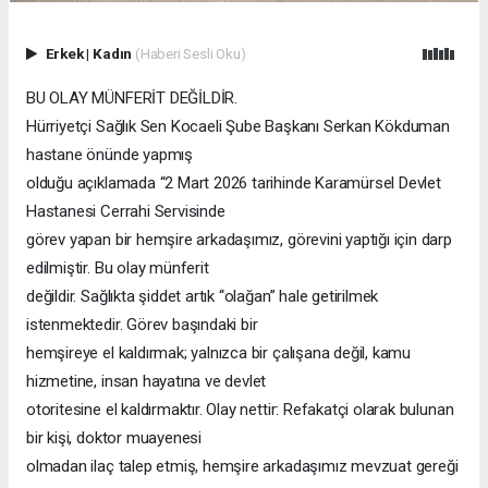
Erkek
|
Kadın
(Haberi Sesli Oku)
BU OLAY MÜNFERİT DEĞİLDİR.
Hürriyetçi Sağlık Sen Kocaeli Şube Başkanı Serkan Kökduman
hastane önünde yapmış
olduğu açıklamada “2 Mart 2026 tarihinde Karamürsel Devlet
Hastanesi Cerrahi Servisinde
görev yapan bir hemşire arkadaşımız, görevini yaptığı için darp
edilmiştir. Bu olay münferit
değildir. Sağlıkta şiddet artık “olağan” hale getirilmek
istenmektedir. Görev başındaki bir
hemşireye el kaldırmak; yalnızca bir çalışana değil, kamu
hizmetine, insan hayatına ve devlet
otoritesine el kaldırmaktır. Olay nettir: Refakatçi olarak bulunan
bir kişi, doktor muayenesi
olmadan ilaç talep etmiş, hemşire arkadaşımız mevzuat gereği