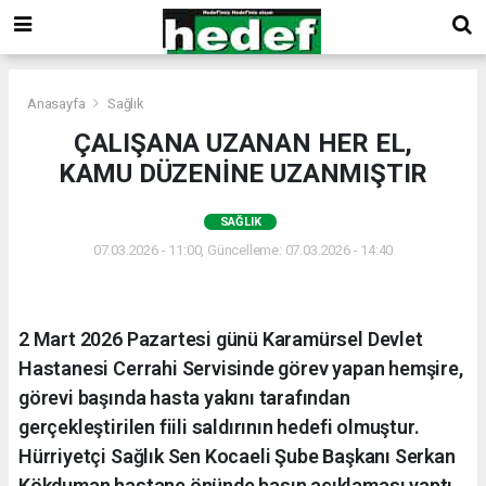
Anasayfa
Sağlık
ÇALIŞANA UZANAN HER EL,
KAMU DÜZENİNE UZANMIŞTIR
SAĞLIK
07.03.2026 - 11:00, Güncelleme: 07.03.2026 - 14:40
2 Mart 2026 Pazartesi günü Karamürsel Devlet
Hastanesi Cerrahi Servisinde görev yapan hemşire,
görevi başında hasta yakını tarafından
gerçekleştirilen fiili saldırının hedefi olmuştur.
Hürriyetçi Sağlık Sen Kocaeli Şube Başkanı Serkan
Kökduman hastane önünde basın açıklaması yaptı.