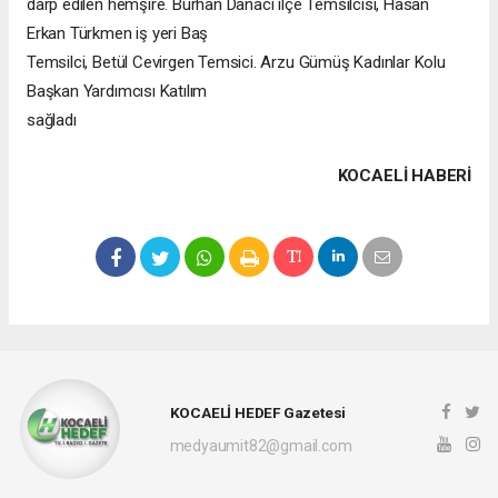
darp edilen hemşire. Burhan Danacı ilçe Temsilcisi, Hasan
Erkan Türkmen iş yeri Baş
Temsilci, Betül Cevirgen Temsici. Arzu Gümüş Kadınlar Kolu
Başkan Yardımcısı Katılım
sağladı
KOCAELI HABERİ
KOCAELİ HEDEF Gazetesi
medyaumit82@gmail.com