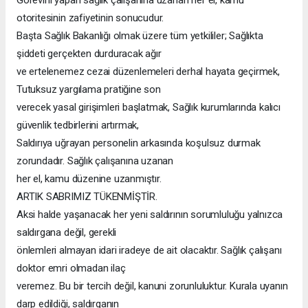
Görevini yapan sağlık çalışanına uzanan her el, kamu
otoritesinin zafiyetinin sonucudur.
Başta Sağlık Bakanlığı olmak üzere tüm yetkililer; Sağlıkta
şiddeti gerçekten durduracak ağır
ve ertelenemez cezai düzenlemeleri derhal hayata geçirmek,
Tutuksuz yargılama pratiğine son
verecek yasal girişimleri başlatmak, Sağlık kurumlarında kalıcı
güvenlik tedbirlerini artırmak,
Saldırıya uğrayan personelin arkasında koşulsuz durmak
zorundadır. Sağlık çalışanına uzanan
her el, kamu düzenine uzanmıştır.
ARTIK SABRIMIZ TÜKENMİŞTİR.
Aksi halde yaşanacak her yeni saldırının sorumluluğu yalnızca
saldırgana değil, gerekli
önlemleri almayan idari iradeye de ait olacaktır. Sağlık çalışanı
doktor emri olmadan ilaç
veremez. Bu bir tercih değil, kanuni zorunluluktur. Kurala uyanın
darp edildiği, saldırganın