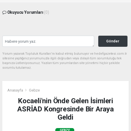
Okuyucu Yorumları
(0)
Gönder
Yorum yazarak Topluluk Kuralları’nı kabul etmiş bulunuyor ve hedefgazetesi.com.tr
sitesine yaptığınız yorumunuzla ilgili doğrudan veya dolaylı tüm sorumluluğu tek
başınıza üstleniyorsunuz. Yazılan tüm yorumlardan site yönetimi hiçbir şekilde
sorumlu tutulamaz.
Anasayfa
Gebze
Kocaeli'nin Önde Gelen İsimleri
ASRİAD Kongresinde Bir Araya
Geldi
GEBZE