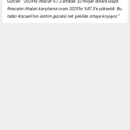
Gürcan:
“2024’te ihracat %7.3 artarak 32 milyar dolara ulaştı.
İhracatın ithalatı karşılama oranı 2025’te %87.5’e yükseldi. Bu
tablo Kocaeli’nin üretim gücünü net şekilde ortaya koyuyor.”
Bağış: “Türkiye, dünyanın
en büyük 10 ekonomisi
arasına girmeyi hedefliyor”