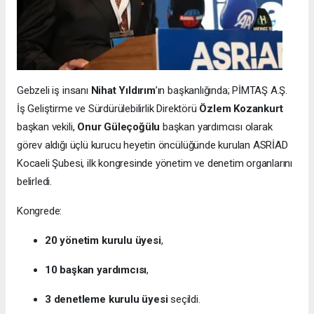
Gebzeli iş insanı
Nihat Yıldırım
’ın başkanlığında; PİMTAŞ A.Ş.
İş Geliştirme ve Sürdürülebilirlik Direktörü
Özlem Kozankurt
başkan vekili,
Onur Güleçoğülu
başkan yardımcısı olarak
görev aldığı üçlü kurucu heyetin öncülüğünde kurulan ASRİAD
Kocaeli Şubesi, ilk kongresinde yönetim ve denetim organlarını
belirledi.
Kongrede:
20 yönetim kurulu üyesi
,
10 başkan yardımcısı
,
3 denetleme kurulu üyesi
seçildi.