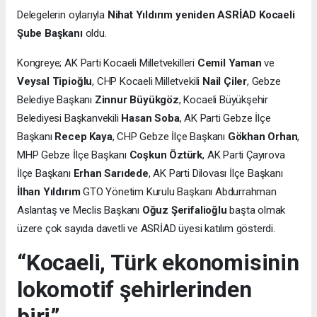
Delegelerin oylarıyla
Nihat Yıldırım yeniden ASRİAD Kocaeli
Şube Başkanı
oldu.
Kongreye; AK Parti Kocaeli Milletvekilleri
Cemil Yaman
ve
Veysal Tipioğlu
, CHP Kocaeli Milletvekili
Nail Çiler
, Gebze
Belediye Başkanı
Zinnur Büyükgöz
, Kocaeli Büyükşehir
Belediyesi Başkanvekili
Hasan Soba
, AK Parti Gebze İlçe
Başkanı
Recep Kaya
, CHP Gebze İlçe Başkanı
Gökhan Orhan
,
MHP Gebze İlçe Başkanı
Coşkun Öztürk
, AK Parti Çayırova
İlçe Başkanı
Erhan Sarıdede
, AK Parti Dilovası İlçe Başkanı
İlhan Yıldırım
GTO Yönetim Kurulu Başkanı Abdurrahman
Aslantaş ve Meclis Başkanı
Oğuz Şerifalioğlu
başta olmak
üzere çok sayıda davetli ve ASRİAD üyesi katılım gösterdi.
“Kocaeli, Türk ekonomisinin
lokomotif şehirlerinden
biri”