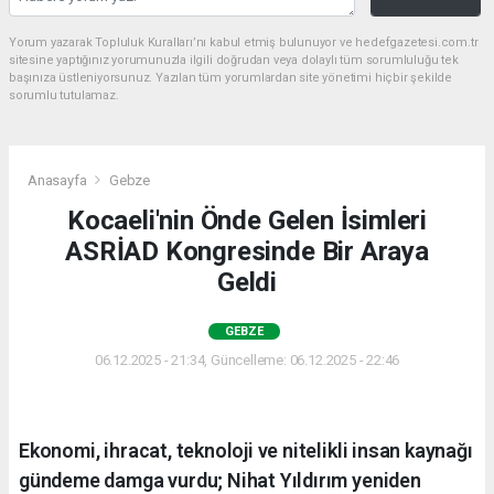
Yorum yazarak Topluluk Kuralları’nı kabul etmiş bulunuyor ve hedefgazetesi.com.tr
sitesine yaptığınız yorumunuzla ilgili doğrudan veya dolaylı tüm sorumluluğu tek
başınıza üstleniyorsunuz. Yazılan tüm yorumlardan site yönetimi hiçbir şekilde
sorumlu tutulamaz.
Anasayfa
Gebze
Kocaeli'nin Önde Gelen İsimleri
ASRİAD Kongresinde Bir Araya
Geldi
GEBZE
06.12.2025 - 21:34, Güncelleme: 06.12.2025 - 22:46
Ekonomi, ihracat, teknoloji ve nitelikli insan kaynağı
gündeme damga vurdu; Nihat Yıldırım yeniden