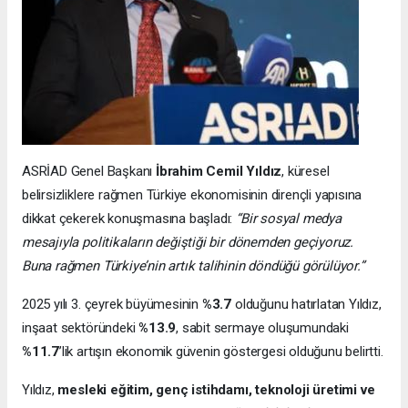
ASRİAD Genel Başkanı
İbrahim Cemil Yıldız
, küresel
belirsizliklere rağmen Türkiye ekonomisinin dirençli yapısına
dikkat çekerek konuşmasına başladı:
“Bir sosyal medya
mesajıyla politikaların değiştiği bir dönemden geçiyoruz.
Buna rağmen Türkiye’nin artık talihinin döndüğü görülüyor.”
2025 yılı 3. çeyrek büyümesinin
%3.7
olduğunu hatırlatan Yıldız,
inşaat sektöründeki
%13.9
, sabit sermaye oluşumundaki
%11.7
’lik artışın ekonomik güvenin göstergesi olduğunu belirtti.
Yıldız,
mesleki eğitim, genç istihdamı, teknoloji üretimi ve