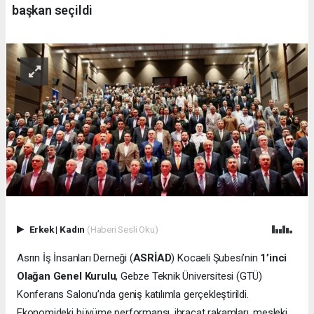
başkan seçildi
Erkek
|
Kadın
(Haberi Sesli Oku)
Asrın İş İnsanları Derneği (
ASRİAD
) Kocaeli Şubesi’nin
1’inci
Olağan Genel Kurulu
, Gebze Teknik Üniversitesi (GTÜ)
Konferans Salonu’nda geniş katılımla gerçekleştirildi.
Ekonomideki büyüme performansı, ihracat rakamları, mesleki