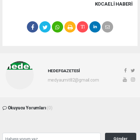
KOCAELI HABERİ
HEDEFGAZETESİ
medyaumit82@gmail.com
Okuyucu Yorumları
(0)
Gönder