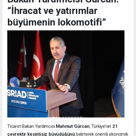
“İhracat ve yatırımlar
büyümenin lokomotifi”
Ticaret Bakan Yardımcısı
Mahmut Gürcan
, Türkiye’nin
21
çeyrektir kesintisiz büyüdüğünü
belirterek önemli ekonomik