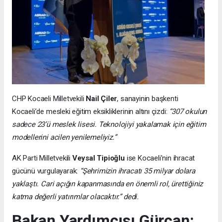
CHP Kocaeli Milletvekili
Nail Çiler
, sanayinin başkenti
Kocaeli’de mesleki eğitim eksikliklerinin altını çizdi:
“307 okulun
sadece 23’ü meslek lisesi. Teknolojiyi yakalamak için eğitim
modellerini acilen yenilemeliyiz.”
AK Parti Milletvekili
Veysal Tipioğlu
ise Kocaeli’nin ihracat
gücünü vurgulayarak:
“Şehrimizin ihracatı 35 milyar dolara
yaklaştı. Cari açığın kapanmasında en önemli rol, ürettiğiniz
katma değerli yatırımlar olacaktır.” dedi.
Bakan Yardımcısı Gürcan: