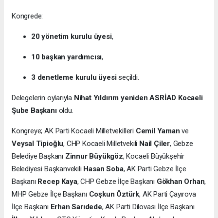
Kongrede:
20 yönetim kurulu üyesi
,
10 başkan yardımcısı
,
3 denetleme kurulu üyesi
seçildi.
Delegelerin oylarıyla
Nihat Yıldırım yeniden ASRİAD Kocaeli
Şube Başkanı
oldu.
Kongreye; AK Parti Kocaeli Milletvekilleri
Cemil Yaman
ve
Veysal Tipioğlu
, CHP Kocaeli Milletvekili
Nail Çiler
, Gebze
Belediye Başkanı
Zinnur Büyükgöz
, Kocaeli Büyükşehir
Belediyesi Başkanvekili
Hasan Soba
, AK Parti Gebze İlçe
Başkanı
Recep Kaya
, CHP Gebze İlçe Başkanı
Gökhan Orhan
,
MHP Gebze İlçe Başkanı
Coşkun Öztürk
, AK Parti Çayırova
İlçe Başkanı
Erhan Sarıdede
, AK Parti Dilovası İlçe Başkanı