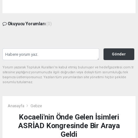
Okuyucu Yorumları
(0)
Gönder
Yorum yazarak Topluluk Kuralları’nı kabul etmiş bulunuyor ve hedefgazetesi.com.tr
sitesine yaptığınız yorumunuzla ilgili doğrudan veya dolaylı tüm sorumluluğu tek
başınıza üstleniyorsunuz. Yazılan tüm yorumlardan site yönetimi hiçbir şekilde
sorumlu tutulamaz.
Anasayfa
Gebze
Kocaeli'nin Önde Gelen İsimleri
ASRİAD Kongresinde Bir Araya
Geldi