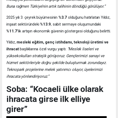
Buna rağmen Türkiye’nin artık talihinin döndüğü görülüyor.”
2025 yılı 3. çeyrek büyümesinin
%3.7
olduğunu hatırlatan Yıldız,
inşaat sektöründeki
%13.9
, sabit sermaye oluşumundaki
%11.7
’lik artışın ekonomik güvenin göstergesi olduğunu belirtti.
Yıldız,
mesleki eğitim, genç istihdamı, teknoloji üretimi ve
ihracat
başlıklarına özel vurgu yaptı:
“Meslek liseleri ve
yüksekokulları stratejik görüyoruz. Gençlerimizi sanayi ve
hizmet sektörleriyle doğru şekilde buluşturmak zorundayız.
Teknopark projelerine melek yatırımcı oluyor, üyelerimizi
ihracata yönlendiriyoruz.”
Soba: “Kocaeli ülke olarak
ihracata girse ilk elliye
girer”