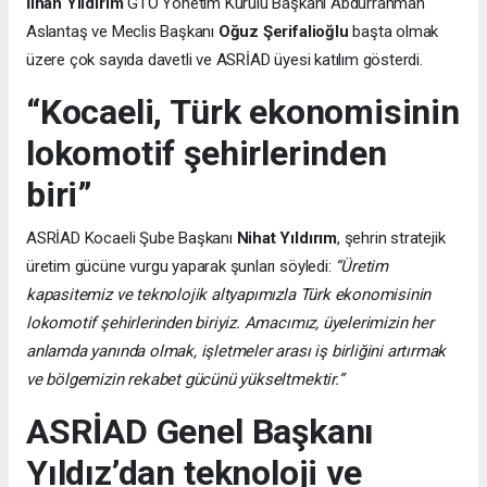
İlhan Yıldırım
GTO Yönetim Kurulu Başkanı Abdurrahman
Aslantaş ve Meclis Başkanı
Oğuz Şerifalioğlu
başta olmak
üzere çok sayıda davetli ve ASRİAD üyesi katılım gösterdi.
“Kocaeli, Türk ekonomisinin
lokomotif şehirlerinden
biri”
ASRİAD Kocaeli Şube Başkanı
Nihat Yıldırım
, şehrin stratejik
üretim gücüne vurgu yaparak şunları söyledi:
“Üretim
kapasitemiz ve teknolojik altyapımızla Türk ekonomisinin
lokomotif şehirlerinden biriyiz. Amacımız, üyelerimizin her
anlamda yanında olmak, işletmeler arası iş birliğini artırmak
ve bölgemizin rekabet gücünü yükseltmektir.”
ASRİAD Genel Başkanı
Yıldız’dan teknoloji ve