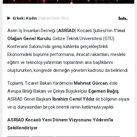
Erkek
|
Kadın
(Haberi Sesli Oku)
Asrın İş İnsanları Derneği (
ASRİAD
) Kocaeli Şubesi’nin
1’inci
Olağan Genel Kurulu
, Gebze Teknik Üniversitesi (GTÜ)
Konferans Salonu’nda geniş katılımla gerçekleştirildi.
Ekonomideki büyüme performansı, ihracat rakamları, mesleki
eğitim ve teknoloji yatırımları toplantının ana başlıklarını
oluştururken, kongrede derneğin yönetim kadrosu da belirlendi.
Toplantı, Ticaret Bakan Yardımcısı
Mahmut Gürcan
, eski
Avrupa Birliği Bakanı ve Çekya Büyükelçisi
Egemen Bağış
,
ASRİAD Genel Başkanı
İbrahim Cemil Yıldız
ile bölgenin siyasi
ve iş dünyasından birçok önemli ismin katılımıyla yapıldı.
ASRİAD Kocaeli Yeni Dönem Vizyonunu Yıldırım’la
Şekillendiriyor