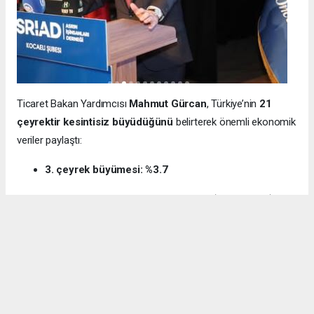
Ticaret Bakan Yardımcısı
Mahmut Gürcan
, Türkiye’nin
21
çeyrektir kesintisiz büyüdüğünü
belirterek önemli ekonomik
veriler paylaştı:
3. çeyrek büyümesi: %3.7
12 aylık ihracat: 270.6 milyar dolar (tarihi rekor)
Milli gelir: 1 trilyon 538 milyar dolar
Gürcan ayrıca e-ticaret hacminin
136 milyar TL’den 3 trilyon
TL’ye
yükseldiğini, bugün
600 bin işletmenin
e-ticarette aktif
olduğunu söyledi.