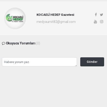
KOCAELİ HEDEF Gazetesi
medyaumit82@gmail.com
Okuyucu Yorumları
(0)
Gönder
Yorum yazarak Topluluk Kuralları’nı kabul etmiş bulunuyor ve hedefgazetesi.com.tr
sitesine yaptığınız yorumunuzla ilgili doğrudan veya dolaylı tüm sorumluluğu tek
başınıza üstleniyorsunuz. Yazılan tüm yorumlardan site yönetimi hiçbir şekilde
sorumlu tutulamaz.