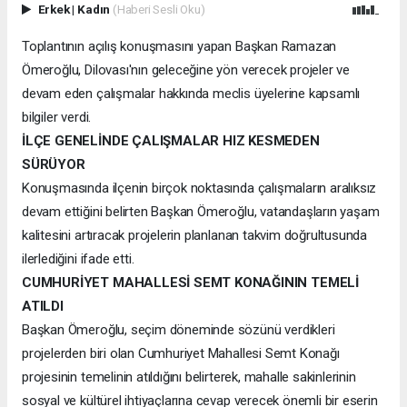
Erkek
|
Kadın
(Haberi Sesli Oku)
Toplantının açılış konuşmasını yapan Başkan Ramazan
Ömeroğlu, Dilovası'nın geleceğine yön verecek projeler ve
devam eden çalışmalar hakkında meclis üyelerine kapsamlı
bilgiler verdi.
İLÇE GENELİNDE ÇALIŞMALAR HIZ KESMEDEN
SÜRÜYOR
Konuşmasında ilçenin birçok noktasında çalışmaların aralıksız
devam ettiğini belirten Başkan Ömeroğlu, vatandaşların yaşam
kalitesini artıracak projelerin planlanan takvim doğrultusunda
ilerlediğini ifade etti.
CUMHURİYET MAHALLESİ SEMT KONAĞININ TEMELİ
ATILDI
Başkan Ömeroğlu, seçim döneminde sözünü verdikleri
projelerden biri olan Cumhuriyet Mahallesi Semt Konağı
projesinin temelinin atıldığını belirterek, mahalle sakinlerinin
sosyal ve kültürel ihtiyaçlarına cevap verecek önemli bir eserin