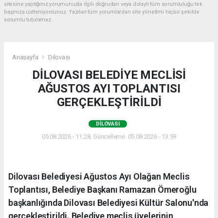
sitesine yaptığınız yorumunuzla ilgili doğrudan veya dolaylı tüm sorumluluğu tek
başınıza üstleniyorsunuz. Yazılan tüm yorumlardan site yönetimi hiçbir şekilde
sorumlu tutulamaz.
Anasayfa
Dilovası
DİLOVASI BELEDİYE MECLİSİ
AĞUSTOS AYI TOPLANTISI
GERÇEKLEŞTİRİLDİ
DILOVASI
05.08.2026 - 11:28, Güncelleme: 05.08.2026 - 13:59
Dilovası Belediyesi Ağustos Ayı Olağan Meclis
Toplantısı, Belediye Başkanı Ramazan Ömeroğlu
başkanlığında Dilovası Belediyesi Kültür Salonu'nda
gerçekleştirildi. Belediye meclis üyelerinin