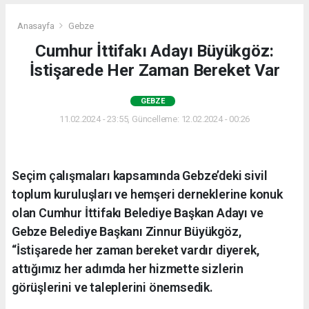
Anasayfa
Gebze
Cumhur İttifakı Adayı Büyükgöz:
İstişarede Her Zaman Bereket Var
GEBZE
11.02.2024 - 23:55, Güncelleme: 12.02.2024 - 00:26
Seçim çalışmaları kapsamında Gebze’deki sivil
toplum kuruluşları ve hemşeri derneklerine konuk
olan Cumhur İttifakı Belediye Başkan Adayı ve
Gebze Belediye Başkanı Zinnur Büyükgöz,
“İstişarede her zaman bereket vardır diyerek,
attığımız her adımda her hizmette sizlerin
görüşlerini ve taleplerini önemsedik.