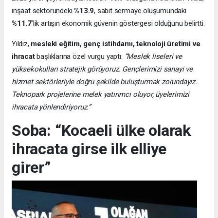
inşaat sektöründeki
%13.9
, sabit sermaye oluşumundaki
%11.7
’lik artışın ekonomik güvenin göstergesi olduğunu belirtti.
Yıldız,
mesleki eğitim, genç istihdamı, teknoloji üretimi ve
ihracat
başlıklarına özel vurgu yaptı:
“Meslek liseleri ve
yüksekokulları stratejik görüyoruz. Gençlerimizi sanayi ve
hizmet sektörleriyle doğru şekilde buluşturmak zorundayız.
Teknopark projelerine melek yatırımcı oluyor, üyelerimizi
ihracata yönlendiriyoruz.”
Soba: “Kocaeli ülke olarak
ihracata girse ilk elliye
girer”