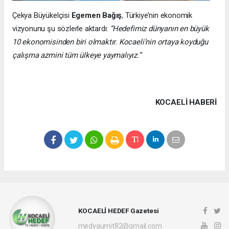
Çekya Büyükelçisi
Egemen Bağış
, Türkiye’nin ekonomik
vizyonunu şu sözlerle aktardı:
“Hedefimiz dünyanın en büyük
10 ekonomisinden biri olmaktır. Kocaeli’nin ortaya koyduğu
çalışma azmini tüm ülkeye yaymalıyız.”
KOCAELI HABERİ
KOCAELİ HEDEF Gazetesi
medyaumit82@gmail.com