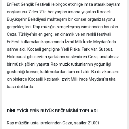
EnFest Gençlik Festivali ile birçok etkinliğe imza atarak bayram
coşkusunu 7’den 70’e her yaştan insana yaşatan Kocaeli
Büyükşehir Belediyesi muhteşem bir konser organizasyonu
gerçekleştirdi. Rap müziğin simgeleşmiş isimlerinden biri olan
Ceza, Türkiye’nin en genç, en dinamik ve en renkli festivali
EnFest kutlamaları kapsamında İzmit Milli İrade Meydanı’nda
sahne aldı. Kocaeli gençliğine Yerli Plaka, Fark Var, Suspus,
Holocaust gibi sevilen şarkılarını seslendiren Ceza, unutulmaz
bir müzik şöleni yaşattı. Rap müzik tutkunlarının yoğun ilgi
gösterdiği konser, katılımcılardan tam not aldı. Bu dev konsere
on binlerce Kocaelili katılarak İzmit Milli İrade Meydanı’nı tıka
basa doldurdu.
DİNLEYİCİLERİN BÜYÜK BEĞENİSİNİ TOPLADI
Rap müziğin usta isimlerinden Ceza, saatler 21.00’i