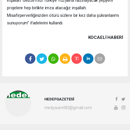
inşallah. Gebze’mizi Türkiye Yüzyılına hazırlayacak yepyeni
projelere hep birlikte imza atacağız inşallah.
Misafirperverliğinizden ötürü sizlere bir kez daha şükranlarımı
sunuyorum” ifadelerini kullandı.
KOCAELI HABERİ
HEDEFGAZETESİ
medyaumit82@gmail.com