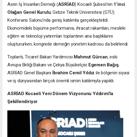
Asrın İş İnsanları Derneği (
ASRİAD
) Kocaeli Şubesi’nin
1’inci
Olağan Genel Kurulu
, Gebze Teknik Üniversitesi (GTÜ)
Konferans Salonu’nda geniş katılımla gerçekleştirildi.
Ekonomideki büyüme performansı, ihracat rakamları, mesleki
eğitim ve teknoloji yatırımları toplantının ana başlıklarını
oluştururken, kongrede derneğin yönetim kadrosu da belirlendi.
Toplantı, Ticaret Bakan Yardımcısı
Mahmut Gürcan
, eski
Avrupa Birliği Bakanı ve Çekya Büyükelçisi
Egemen Bağış
,
ASRİAD Genel Başkanı
İbrahim Cemil Yıldız
ile bölgenin siyasi
ve iş dünyasından birçok önemli ismin katılımıyla yapıldı.
ASRİAD Kocaeli Yeni Dönem Vizyonunu Yıldırım’la
Şekillendiriyor