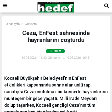
Anasayfa
Gündem
Ceza, EnFest sahnesinde
hayranlarını coşturdu
GÜNDEM
19.05.2026 - 11:40, Güncelleme: 19.05.2026 - 00:41
Kocaeli Büyükşehir Belediyesi’nin EnFest
etkinlikleri kapsamında sahne alan ünlü rap
sanatçısı Ceza unutulmaz bir konserle hayranlarına
muhteşem bir gece yaşattı. Milli İrade Meydanı
dolup taşarken, Kocaeli gençliği Ceza’nın tüm
parçalarına hep bir ağızdan eşlik etti.