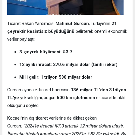
Ticaret Bakan Yardımcısı
Mahmut Gürcan
, Türkiye’nin
21
çeyrektir kesintisiz büyüdüğünü
belirterek önemli ekonomik
veriler paylaştı:
3. çeyrek büyümesi: %3.7
12 aylık ihracat: 270.6 milyar dolar (tarihi rekor)
Milli gelir: 1 trilyon 538 milyar dolar
Gürcan ayrıca e-ticaret hacminin
136 milyar TL’den 3 trilyon
TL’ye
yükseldiğini, bugün
600 bin işletmenin
e-ticarette aktif
olduğunu söyledi.
Kocaeli’nin dış ticaret verilerine de dikkat çeken
Gürcan:
“2024’te ihracat %7.3 artarak 32 milyar dolara ulaştı.
İhracatın ithalatı karşılama oranı 2025’te %87.5’e yükseldi. Bu