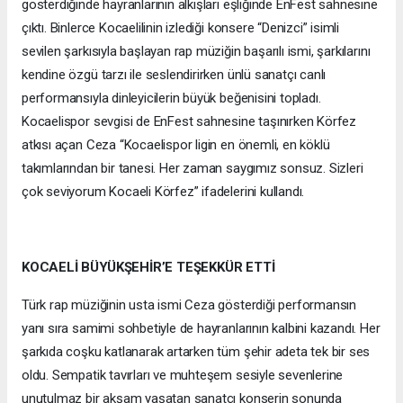
gösterdiğinde hayranlarının alkışları eşliğinde EnFest sahnesine
çıktı. Binlerce Kocaelilinin izlediği konsere “Denizci” isimli
sevilen şarkısıyla başlayan rap müziğin başarılı ismi, şarkılarını
kendine özgü tarzı ile seslendirirken ünlü sanatçı canlı
performansıyla dinleyicilerin büyük beğenisini topladı.
Kocaelispor sevgisi de EnFest sahnesine taşınırken Körfez
atkısı açan Ceza “Kocaelispor ligin en önemli, en köklü
takımlarından bir tanesi. Her zaman saygımız sonsuz. Sizleri
çok seviyorum Kocaeli Körfez” ifadelerini kullandı.
KOCAELİ BÜYÜKŞEHİR’E TEŞEKKÜR ETTİ
Türk rap müziğinin usta ismi Ceza gösterdiği performansın
yanı sıra samimi sohbetiyle de hayranlarının kalbini kazandı. Her
şarkıda coşku katlanarak artarken tüm şehir adeta tek bir ses
oldu. Sempatik tavırları ve muhteşem sesiyle sevenlerine
unutulmaz bir akşam yaşatan sanatçı konserin sonunda