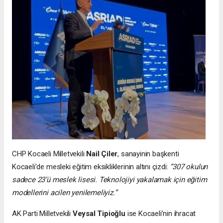
CHP Kocaeli Milletvekili
Nail Çiler
, sanayinin başkenti
Kocaeli’de mesleki eğitim eksikliklerinin altını çizdi:
“307 okulun
sadece 23’ü meslek lisesi. Teknolojiyi yakalamak için eğitim
modellerini acilen yenilemeliyiz.”
AK Parti Milletvekili
Veysal Tipioğlu
ise Kocaeli’nin ihracat