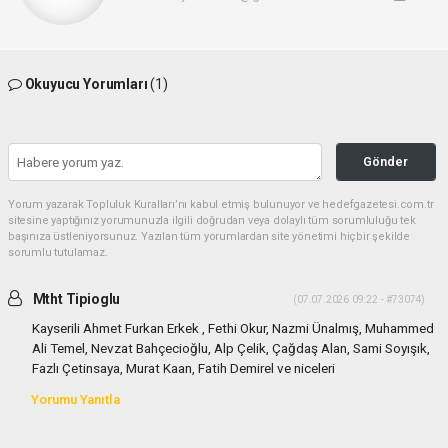
Okuyucu Yorumları
(1)
Gönder
Yorum yazarak Topluluk Kuralları’nı kabul etmiş bulunuyor ve hedefgazetesi.com.tr
sitesine yaptığınız yorumunuzla ilgili doğrudan veya dolaylı tüm sorumluluğu tek
başınıza üstleniyorsunuz. Yazılan tüm yorumlardan site yönetimi hiçbir şekilde
sorumlu tutulamaz.
Mtht Tipioglu
(07.07.2026 09:22 - #73074)
Kayserili Ahmet Furkan Erkek , Fethi Okur, Nazmi Ünalmış, Muhammed
Ali Temel, Nevzat Bahçecioğlu, Alp Çelik, Çağdaş Alan, Sami Soyışık,
Fazlı Çetinsaya, Murat Kaan, Fatih Demirel ve niceleri
Yorumu Yanıtla