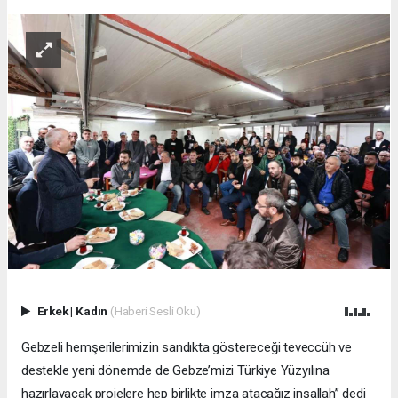
Erkek
|
Kadın
(Haberi Sesli Oku)
Gebzeli hemşerilerimizin sandıkta göstereceği teveccüh ve
destekle yeni dönemde de Gebze’mizi Türkiye Yüzyılına
hazırlayacak projelere hep birlikte imza atacağız inşallah” dedi