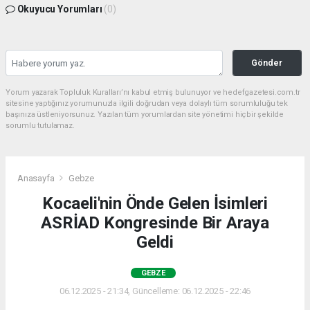
Okuyucu Yorumları
(0)
Gönder
Yorum yazarak Topluluk Kuralları’nı kabul etmiş bulunuyor ve hedefgazetesi.com.tr
sitesine yaptığınız yorumunuzla ilgili doğrudan veya dolaylı tüm sorumluluğu tek
başınıza üstleniyorsunuz. Yazılan tüm yorumlardan site yönetimi hiçbir şekilde
sorumlu tutulamaz.
Anasayfa
Gebze
Kocaeli'nin Önde Gelen İsimleri
ASRİAD Kongresinde Bir Araya
Geldi
GEBZE
06.12.2025 - 21:34, Güncelleme: 06.12.2025 - 22:46