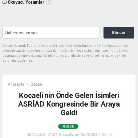
Okuyucu Yorumları
(0)
Gönder
Yorum yazarak Topluluk Kuralları’nı kabul etmiş bulunuyor ve hedefgazetesi.com.tr
sitesine yaptığınız yorumunuzla ilgili doğrudan veya dolaylı tüm sorumluluğu tek
başınıza üstleniyorsunuz. Yazılan tüm yorumlardan site yönetimi hiçbir şekilde
sorumlu tutulamaz.
Anasayfa
Gebze
Kocaeli'nin Önde Gelen İsimleri
ASRİAD Kongresinde Bir Araya
Geldi
GEBZE
06.12.2025 - 21:34, Güncelleme: 06.12.2025 - 22:46