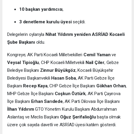
10 başkan yardımcısı
,
3 denetleme kurulu üyesi
seçildi.
Delegelerin oylarıyla
Nihat Yıldırım yeniden ASRİAD Kocaeli
Şube Başkanı
oldu.
Kongreye; AK Parti Kocaeli Milletvekilleri
Cemil Yaman
ve
Veysal Tipioğlu
, CHP Kocaeli Milletvekili
Nail Çiler
, Gebze
Belediye Başkanı
Zinnur Büyükgöz
, Kocaeli Büyükşehir
Belediyesi Başkanvekili
Hasan Soba
, AK Parti Gebze İlçe
Başkanı
Recep Kaya
, CHP Gebze İlçe Başkanı
Gökhan Orhan
,
MHP Gebze İlçe Başkanı
Coşkun Öztürk
, AK Parti Çayırova
İlçe Başkanı
Erhan Sarıdede
, AK Parti Dilovası İlçe Başkanı
İlhan Yıldırım
GTO Yönetim Kurulu Başkanı Abdurrahman
Aslantaş ve Meclis Başkanı
Oğuz Şerifalioğlu
başta olmak
üzere çok sayıda davetli ve ASRİAD üyesi katılım gösterdi.