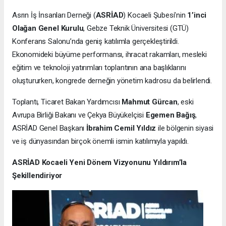
Asrın İş İnsanları Derneği (
ASRİAD
) Kocaeli Şubesi’nin
1’inci
Olağan Genel Kurulu
, Gebze Teknik Üniversitesi (GTÜ)
Konferans Salonu’nda geniş katılımla gerçekleştirildi.
Ekonomideki büyüme performansı, ihracat rakamları, mesleki
eğitim ve teknoloji yatırımları toplantının ana başlıklarını
oluştururken, kongrede derneğin yönetim kadrosu da belirlendi.
Toplantı, Ticaret Bakan Yardımcısı
Mahmut Gürcan
, eski
Avrupa Birliği Bakanı ve Çekya Büyükelçisi
Egemen Bağış
,
ASRİAD Genel Başkanı
İbrahim Cemil Yıldız
ile bölgenin siyasi
ve iş dünyasından birçok önemli ismin katılımıyla yapıldı.
ASRİAD Kocaeli Yeni Dönem Vizyonunu Yıldırım’la
Şekillendiriyor