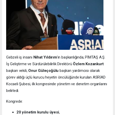
Gebzeli iş insanı
Nihat Yıldırım
’ın başkanlığında; PİMTAŞ A.Ş.
İş Geliştirme ve Sürdürülebilirlik Direktörü
Özlem Kozankurt
başkan vekili,
Onur Güleçoğülu
başkan yardımcısı olarak
görev aldığı üçlü kurucu heyetin öncülüğünde kurulan ASRİAD
Kocaeli Şubesi, ilk kongresinde yönetim ve denetim organlarını
belirledi.
Kongrede:
20 yönetim kurulu üyesi
,