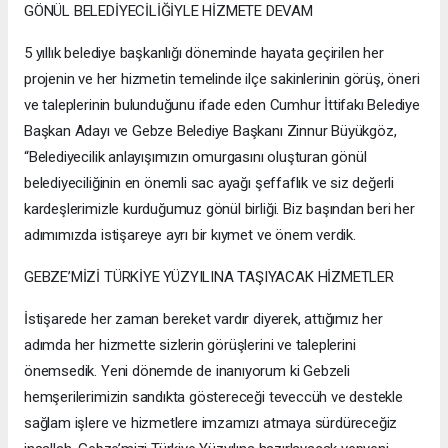
GÖNÜL BELEDİYECİLİĞİYLE HİZMETE DEVAM
5 yıllık belediye başkanlığı döneminde hayata geçirilen her
projenin ve her hizmetin temelinde ilçe sakinlerinin görüş, öneri
ve taleplerinin bulunduğunu ifade eden Cumhur İttifakı Belediye
Başkan Adayı ve Gebze Belediye Başkanı Zinnur Büyükgöz,
“Belediyecilik anlayışımızın omurgasını oluşturan gönül
belediyeciliğinin en önemli sac ayağı şeffaflık ve siz değerli
kardeşlerimizle kurduğumuz gönül birliği. Biz başından beri her
adımımızda istişareye ayrı bir kıymet ve önem verdik.
GEBZE’MİZİ TÜRKİYE YÜZYILINA TAŞIYACAK HİZMETLER
İstişarede her zaman bereket vardır diyerek, attığımız her
adımda her hizmette sizlerin görüşlerini ve taleplerini
önemsedik. Yeni dönemde de inanıyorum ki Gebzeli
hemşerilerimizin sandıkta göstereceği teveccüh ve destekle
sağlam işlere ve hizmetlere imzamızı atmaya sürdüreceğiz