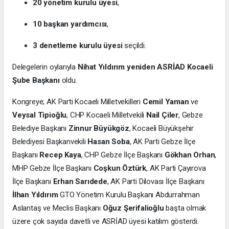
20 yönetim kurulu üyesi
,
10 başkan yardımcısı
,
3 denetleme kurulu üyesi
seçildi.
Delegelerin oylarıyla
Nihat Yıldırım yeniden ASRİAD Kocaeli
Şube Başkanı
oldu.
Kongreye; AK Parti Kocaeli Milletvekilleri
Cemil Yaman
ve
Veysal Tipioğlu
, CHP Kocaeli Milletvekili
Nail Çiler
, Gebze
Belediye Başkanı
Zinnur Büyükgöz
, Kocaeli Büyükşehir
Belediyesi Başkanvekili
Hasan Soba
, AK Parti Gebze İlçe
Başkanı
Recep Kaya
, CHP Gebze İlçe Başkanı
Gökhan Orhan
,
MHP Gebze İlçe Başkanı
Coşkun Öztürk
, AK Parti Çayırova
İlçe Başkanı
Erhan Sarıdede
, AK Parti Dilovası İlçe Başkanı
İlhan Yıldırım
GTO Yönetim Kurulu Başkanı Abdurrahman
Aslantaş ve Meclis Başkanı
Oğuz Şerifalioğlu
başta olmak
üzere çok sayıda davetli ve ASRİAD üyesi katılım gösterdi.