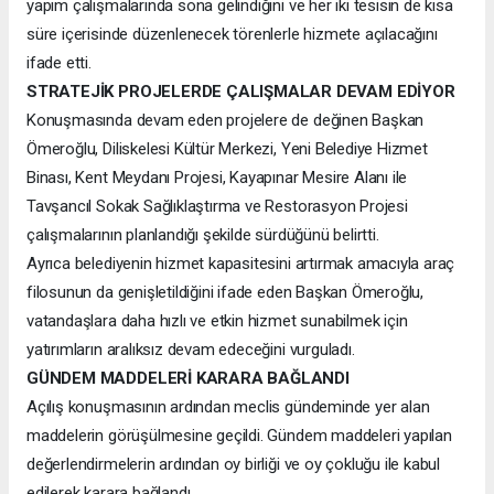
yapım çalışmalarında sona gelindiğini ve her iki tesisin de kısa
süre içerisinde düzenlenecek törenlerle hizmete açılacağını
ifade etti.
STRATEJİK PROJELERDE ÇALIŞMALAR DEVAM EDİYOR
Konuşmasında devam eden projelere de değinen Başkan
Ömeroğlu, Diliskelesi Kültür Merkezi, Yeni Belediye Hizmet
Binası, Kent Meydanı Projesi, Kayapınar Mesire Alanı ile
Tavşancıl Sokak Sağlıklaştırma ve Restorasyon Projesi
çalışmalarının planlandığı şekilde sürdüğünü belirtti.
Ayrıca belediyenin hizmet kapasitesini artırmak amacıyla araç
filosunun da genişletildiğini ifade eden Başkan Ömeroğlu,
vatandaşlara daha hızlı ve etkin hizmet sunabilmek için
yatırımların aralıksız devam edeceğini vurguladı.
GÜNDEM MADDELERİ KARARA BAĞLANDI
Açılış konuşmasının ardından meclis gündeminde yer alan
maddelerin görüşülmesine geçildi. Gündem maddeleri yapılan
değerlendirmelerin ardından oy birliği ve oy çokluğu ile kabul
edilerek karara bağlandı.