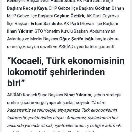
Belediyesi Başkanvekili
Hasan Soba
, AK Parti Gebze İlçe
Başkanı
Recep Kaya
, CHP Gebze İlçe Başkanı
Gökhan Orhan
,
MHP Gebze İlçe Başkanı
Coşkun Öztürk
, AK Parti Çayırova
İlçe Başkanı
Erhan Sarıdede
, AK Parti Dilovası İlçe Başkanı
İlhan Yıldırım
GTO Yönetim Kurulu Başkanı Abdurrahman
Aslantaş ve Meclis Başkanı
Oğuz Şerifalioğlu
başta olmak
üzere çok sayıda davetli ve ASRİAD üyesi katılım gösterdi.
“Kocaeli, Türk ekonomisinin
lokomotif şehirlerinden
biri”
ASRİAD Kocaeli Şube Başkanı
Nihat Yıldırım
, şehrin stratejik
üretim gücüne vurgu yaparak şunları söyledi:
“Üretim
kapasitemiz ve teknolojik altyapımızla Türk ekonomisinin
lokomotif şehirlerinden biriyiz. Amacımız, üyelerimizin her
anlamda yanında olmak, işletmeler arası iş birliğini artırmak