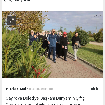
Erkek
|
Kadın
(Haberi Sesli Oku)
Çayırova Belediye Başkanı Bünyamin Çiftçi,
Çayırovalı ilçe sakinleriyle sabah yürüyüşü