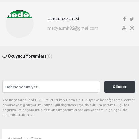
HEDEFGAZETESİ
medyaumit82@gmail.com
Okuyucu Yorumları
(0)
Gönder
Yorum yazarak Topluluk Kuralları’nı kabul etmiş bulunuyor ve hedefgazetesi.com.tr
sitesine yaptığınız yorumunuzla ilgili doğrudan veya dolaylı tüm sorumluluğu tek
başınıza üstleniyorsunuz. Yazılan tüm yorumlardan site yönetimi hiçbir şekilde
sorumlu tutulamaz.
Anasayfa
Gebze