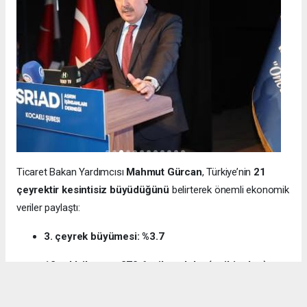
Ticaret Bakan Yardımcısı
Mahmut Gürcan
, Türkiye’nin
21
çeyrektir kesintisiz büyüdüğünü
belirterek önemli ekonomik
veriler paylaştı:
3. çeyrek büyümesi: %3.7
12 aylık ihracat: 270.6 milyar dolar (tarihi rekor)
Milli gelir: 1 trilyon 538 milyar dolar