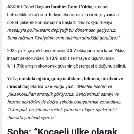
ASRİAD Genel Başkanı
İbrahim Cemil Yıldız
, küresel
belirsizliklere rağmen Türkiye ekonomisinin dirençli yapısına
dikkat çekerek konuşmasına başladı:
“Bir sosyal medya
mesajıyla politikaların değiştiği bir dönemden geçiyoruz.
Buna rağmen Türkiye’nin artık talihinin döndüğü görülüyor.”
2025 yılı 3. çeyrek büyümesinin
%3.7
olduğunu hatırlatan Yıldız,
inşaat sektöründeki
%13.9
, sabit sermaye oluşumundaki
%11.7
’lik artışın ekonomik güvenin göstergesi olduğunu belirtti.
Yıldız,
mesleki eğitim, genç istihdamı, teknoloji üretimi ve
ihracat
başlıklarına özel vurgu yaptı:
“Meslek liseleri ve
yüksekokulları stratejik görüyoruz. Gençlerimizi sanayi ve
hizmet sektörleriyle doğru şekilde buluşturmak zorundayız.
Teknopark projelerine melek yatırımcı oluyor, üyelerimizi
ihracata yönlendiriyoruz.”
Soba: “Kocaeli ülke olarak