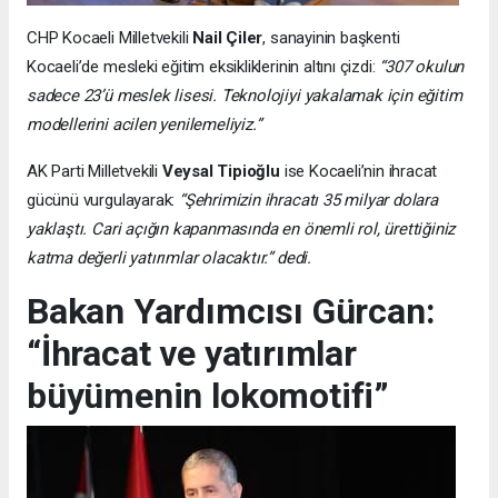
CHP Kocaeli Milletvekili
Nail Çiler
, sanayinin başkenti
Kocaeli’de mesleki eğitim eksikliklerinin altını çizdi:
“307 okulun
sadece 23’ü meslek lisesi. Teknolojiyi yakalamak için eğitim
modellerini acilen yenilemeliyiz.”
AK Parti Milletvekili
Veysal Tipioğlu
ise Kocaeli’nin ihracat
gücünü vurgulayarak:
“Şehrimizin ihracatı 35 milyar dolara
yaklaştı. Cari açığın kapanmasında en önemli rol, ürettiğiniz
katma değerli yatırımlar olacaktır.” dedi.
Bakan Yardımcısı Gürcan:
“İhracat ve yatırımlar
büyümenin lokomotifi”