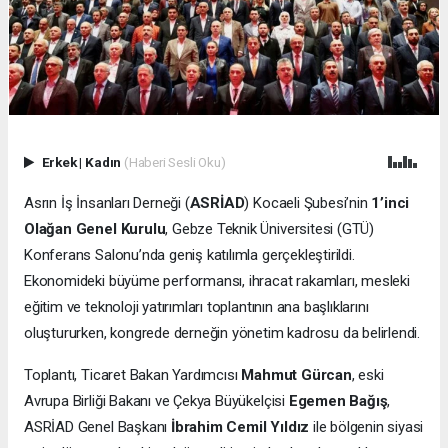
Erkek
|
Kadın
(Haberi Sesli Oku)
Asrın İş İnsanları Derneği (
ASRİAD
) Kocaeli Şubesi’nin
1’inci
Olağan Genel Kurulu
, Gebze Teknik Üniversitesi (GTÜ)
Konferans Salonu’nda geniş katılımla gerçekleştirildi.
Ekonomideki büyüme performansı, ihracat rakamları, mesleki
eğitim ve teknoloji yatırımları toplantının ana başlıklarını
oluştururken, kongrede derneğin yönetim kadrosu da belirlendi.
Toplantı, Ticaret Bakan Yardımcısı
Mahmut Gürcan
, eski
Avrupa Birliği Bakanı ve Çekya Büyükelçisi
Egemen Bağış
,
ASRİAD Genel Başkanı
İbrahim Cemil Yıldız
ile bölgenin siyasi