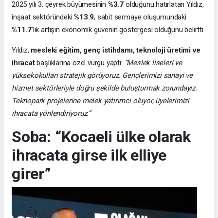
2025 yılı 3. çeyrek büyümesinin
%3.7
olduğunu hatırlatan Yıldız,
inşaat sektöründeki
%13.9
, sabit sermaye oluşumundaki
%11.7
’lik artışın ekonomik güvenin göstergesi olduğunu belirtti.
Yıldız,
mesleki eğitim, genç istihdamı, teknoloji üretimi ve
ihracat
başlıklarına özel vurgu yaptı:
“Meslek liseleri ve
yüksekokulları stratejik görüyoruz. Gençlerimizi sanayi ve
hizmet sektörleriyle doğru şekilde buluşturmak zorundayız.
Teknopark projelerine melek yatırımcı oluyor, üyelerimizi
ihracata yönlendiriyoruz.”
Soba: “Kocaeli ülke olarak
ihracata girse ilk elliye
girer”