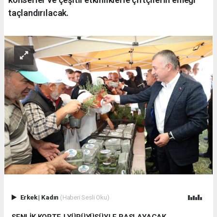
taçlandırılacak.
Erkek
|
Kadın
(Haberi Sesli Oku)