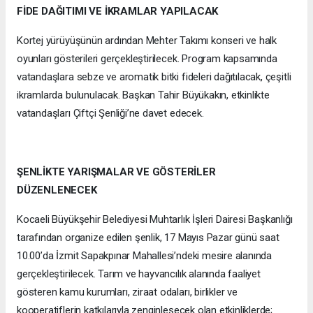
FİDE DAĞITIMI VE İKRAMLAR YAPILACAK
Kortej yürüyüşünün ardından Mehter Takımı konseri ve halk
oyunları gösterileri gerçekleştirilecek. Program kapsamında
vatandaşlara sebze ve aromatik bitki fideleri dağıtılacak, çeşitli
ikramlarda bulunulacak. Başkan Tahir Büyükakın, etkinlikte
vatandaşları Çiftçi Şenliği’ne davet edecek.
ŞENLİKTE YARIŞMALAR VE GÖSTERİLER
DÜZENLENECEK
Kocaeli Büyükşehir Belediyesi Muhtarlık İşleri Dairesi Başkanlığı
tarafından organize edilen şenlik, 17 Mayıs Pazar günü saat
10.00’da İzmit Sapakpınar Mahallesi’ndeki mesire alanında
gerçekleştirilecek. Tarım ve hayvancılık alanında faaliyet
gösteren kamu kurumları, ziraat odaları, birlikler ve
kooperatiflerin katkılarıyla zenginleşecek olan etkinliklerde;