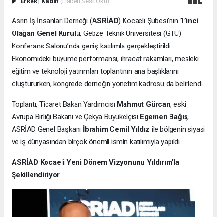
Erkek
|
Kadın
(Haberi Sesli Oku)
Asrın İş İnsanları Derneği (
ASRİAD
) Kocaeli Şubesi’nin
1’inci
Olağan Genel Kurulu
, Gebze Teknik Üniversitesi (GTÜ)
Konferans Salonu’nda geniş katılımla gerçekleştirildi.
Ekonomideki büyüme performansı, ihracat rakamları, mesleki
eğitim ve teknoloji yatırımları toplantının ana başlıklarını
oluştururken, kongrede derneğin yönetim kadrosu da belirlendi.
Toplantı, Ticaret Bakan Yardımcısı
Mahmut Gürcan
, eski
Avrupa Birliği Bakanı ve Çekya Büyükelçisi
Egemen Bağış
,
ASRİAD Genel Başkanı
İbrahim Cemil Yıldız
ile bölgenin siyasi
ve iş dünyasından birçok önemli ismin katılımıyla yapıldı.
ASRİAD Kocaeli Yeni Dönem Vizyonunu Yıldırım’la
Şekillendiriyor