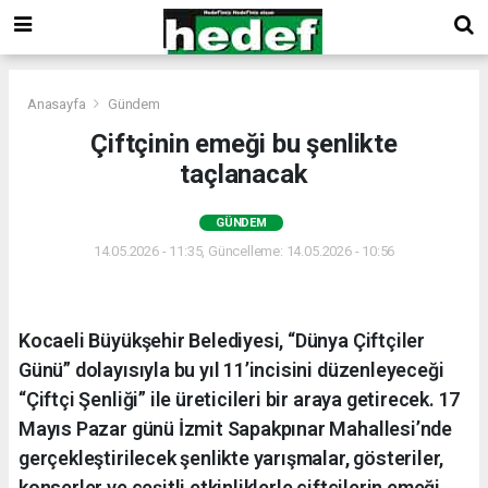
Anasayfa
Gündem
Çiftçinin emeği bu şenlikte
taçlanacak
GÜNDEM
14.05.2026 - 11:35, Güncelleme: 14.05.2026 - 10:56
Kocaeli Büyükşehir Belediyesi, “Dünya Çiftçiler
Günü” dolayısıyla bu yıl 11’incisini düzenleyeceği
“Çiftçi Şenliği” ile üreticileri bir araya getirecek. 17
Mayıs Pazar günü İzmit Sapakpınar Mahallesi’nde
gerçekleştirilecek şenlikte yarışmalar, gösteriler,
konserler ve çeşitli etkinliklerle çiftçilerin emeği