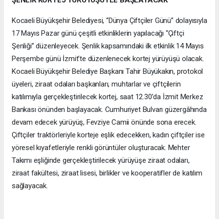
ŞENLİK KORTEJ YÜRÜYÜŞÜYLE BAŞLAYACAK
Kocaeli Büyükşehir Belediyesi, “Dünya Çiftçiler Günü” dolayısıyla
17 Mayıs Pazar günü çeşitli etkinliklerin yapılacağı “Çiftçi
Şenliği” düzenleyecek. Şenlik kapsamındaki ilk etkinlik 14 Mayıs
Perşembe günü İzmit’te düzenlenecek kortej yürüyüşü olacak.
Kocaeli Büyükşehir Belediye Başkanı Tahir Büyükakın, protokol
üyeleri, ziraat odaları başkanları, muhtarlar ve çiftçilerin
katılımıyla gerçekleştirilecek kortej, saat 12.30’da İzmit Merkez
Bankası önünden başlayacak. Cumhuriyet Bulvarı güzergâhında
devam edecek yürüyüş, Fevziye Camii önünde sona erecek.
Çiftçiler traktörleriyle korteje eşlik edecekken, kadın çiftçiler ise
yöresel kıyafetleriyle renkli görüntüler oluşturacak. Mehter
Takımı eşliğinde gerçekleştirilecek yürüyüşe ziraat odaları,
ziraat fakültesi, ziraat lisesi, birlikler ve kooperatifler de katılım
sağlayacak.