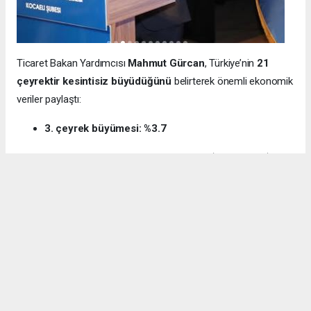
Ticaret Bakan Yardımcısı
Mahmut Gürcan
, Türkiye’nin
21
çeyrektir kesintisiz büyüdüğünü
belirterek önemli ekonomik
veriler paylaştı:
3. çeyrek büyümesi: %3.7
12 aylık ihracat: 270.6 milyar dolar (tarihi rekor)
Milli gelir: 1 trilyon 538 milyar dolar
Gürcan ayrıca e-ticaret hacminin
136 milyar TL’den 3 trilyon
TL’ye
yükseldiğini, bugün
600 bin işletmenin
e-ticarette aktif
olduğunu söyledi.
Kocaeli’nin dış ticaret verilerine de dikkat çeken
Gürcan:
“2024’te ihracat %7.3 artarak 32 milyar dolara ulaştı.