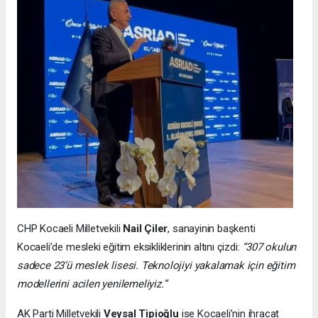
CHP Kocaeli Milletvekili
Nail Çiler
, sanayinin başkenti
Kocaeli’de mesleki eğitim eksikliklerinin altını çizdi:
“307 okulun
sadece 23’ü meslek lisesi. Teknolojiyi yakalamak için eğitim
modellerini acilen yenilemeliyiz.”
AK Parti Milletvekili
Veysal Tipioğlu
ise Kocaeli’nin ihracat