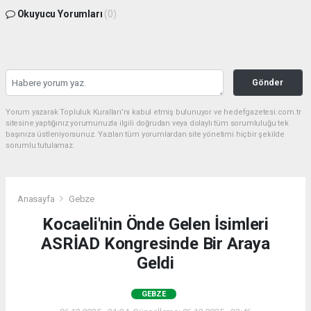
Okuyucu Yorumları
(0)
Gönder
Yorum yazarak Topluluk Kuralları’nı kabul etmiş bulunuyor ve hedefgazetesi.com.tr
sitesine yaptığınız yorumunuzla ilgili doğrudan veya dolaylı tüm sorumluluğu tek
başınıza üstleniyorsunuz. Yazılan tüm yorumlardan site yönetimi hiçbir şekilde
sorumlu tutulamaz.
Anasayfa
Gebze
Kocaeli'nin Önde Gelen İsimleri
ASRİAD Kongresinde Bir Araya
Geldi
GEBZE