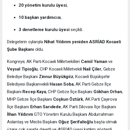
20 yönetim kurulu üyesi
,
10 başkan yardımcısı
,
3 denetleme kurulu üyesi
seçildi.
Delegelerin oylarıyla
Nihat Yıldırım yeniden ASRİAD Kocaeli
Şube Başkanı
oldu.
Kongreye; AK Parti Kocaeli Milletvekilleri
Cemil Yaman
ve
Veysal Tipioğlu
, CHP Kocaeli Milletvekili
Nail Çiler
, Gebze
Belediye Başkanı
Zinnur Büyükgöz
, Kocaeli Büyükşehir
Belediyesi Başkanvekili
Hasan Soba
, AK Parti Gebze İlçe
Başkanı
Recep Kaya
, CHP Gebze İlçe Başkanı
Gökhan Orhan
,
MHP Gebze İlçe Başkanı
Coşkun Öztürk
, AK Parti Çayırova
İlçe Başkanı
Erhan Sarıdede
, AK Parti Dilovası İlçe Başkanı
İlhan Yıldırım
GTO Yönetim Kurulu Başkanı Abdurrahman
Aslantaş ve Meclis Başkanı
Oğuz Şerifalioğlu
başta olmak
üzere çok sayıda davetli ve ASRİAD üyesi katılım gösterdi.