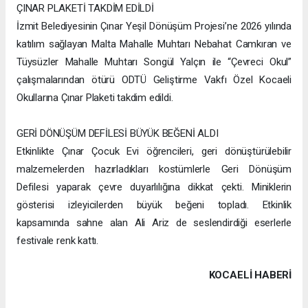
ÇINAR PLAKETİ TAKDİM EDİLDİ
İzmit Belediyesinin Çınar Yeşil Dönüşüm Projesi’ne 2026 yılında
katılım sağlayan Malta Mahalle Muhtarı Nebahat Camkıran ve
Tüysüzler Mahalle Muhtarı Songül Yalçın ile “Çevreci Okul”
çalışmalarından ötürü ODTÜ Geliştirme Vakfı Özel Kocaeli
Okullarına Çınar Plaketi takdim edildi.
GERİ DÖNÜŞÜM DEFİLESİ BÜYÜK BEĞENİ ALDI
Etkinlikte Çınar Çocuk Evi öğrencileri, geri dönüştürülebilir
malzemelerden hazırladıkları kostümlerle Geri Dönüşüm
Defilesi yaparak çevre duyarlılığına dikkat çekti. Miniklerin
gösterisi izleyicilerden büyük beğeni topladı. Etkinlik
kapsamında sahne alan Ali Ariz de seslendirdiği eserlerle
festivale renk kattı.
KOCAELI HABERİ