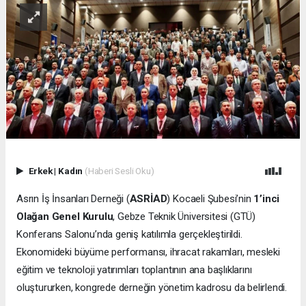
Erkek
|
Kadın
(Haberi Sesli Oku)
Asrın İş İnsanları Derneği (
ASRİAD
) Kocaeli Şubesi’nin
1’inci
Olağan Genel Kurulu
, Gebze Teknik Üniversitesi (GTÜ)
Konferans Salonu’nda geniş katılımla gerçekleştirildi.
Ekonomideki büyüme performansı, ihracat rakamları, mesleki
eğitim ve teknoloji yatırımları toplantının ana başlıklarını
oluştururken, kongrede derneğin yönetim kadrosu da belirlendi.