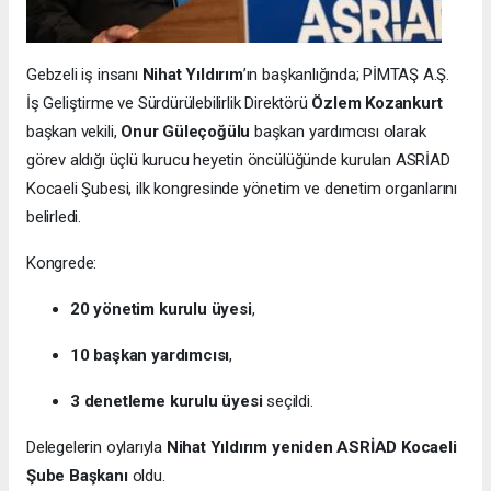
Gebzeli iş insanı
Nihat Yıldırım
’ın başkanlığında; PİMTAŞ A.Ş.
İş Geliştirme ve Sürdürülebilirlik Direktörü
Özlem Kozankurt
başkan vekili,
Onur Güleçoğülu
başkan yardımcısı olarak
görev aldığı üçlü kurucu heyetin öncülüğünde kurulan ASRİAD
Kocaeli Şubesi, ilk kongresinde yönetim ve denetim organlarını
belirledi.
Kongrede:
20 yönetim kurulu üyesi
,
10 başkan yardımcısı
,
3 denetleme kurulu üyesi
seçildi.
Delegelerin oylarıyla
Nihat Yıldırım yeniden ASRİAD Kocaeli
Şube Başkanı
oldu.