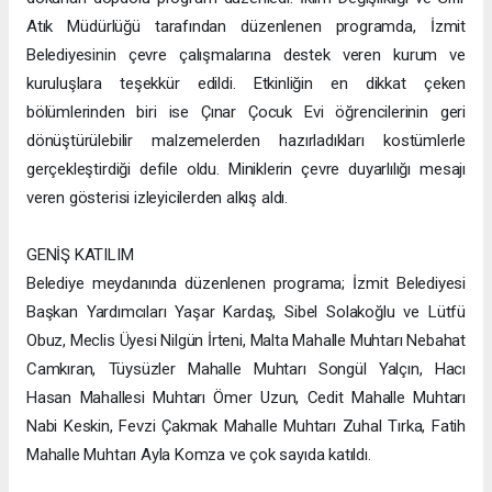
Atık Müdürlüğü tarafından düzenlenen programda, İzmit
Belediyesinin çevre çalışmalarına destek veren kurum ve
kuruluşlara teşekkür edildi. Etkinliğin en dikkat çeken
bölümlerinden biri ise Çınar Çocuk Evi öğrencilerinin geri
dönüştürülebilir malzemelerden hazırladıkları kostümlerle
gerçekleştirdiği defile oldu. Miniklerin çevre duyarlılığı mesajı
veren gösterisi izleyicilerden alkış aldı.
GENİŞ KATILIM
Belediye meydanında düzenlenen programa; İzmit Belediyesi
Başkan Yardımcıları Yaşar Kardaş, Sibel Solakoğlu ve Lütfü
Obuz, Meclis Üyesi Nilgün İrteni, Malta Mahalle Muhtarı Nebahat
Camkıran, Tüysüzler Mahalle Muhtarı Songül Yalçın, Hacı
Hasan Mahallesi Muhtarı Ömer Uzun, Cedit Mahalle Muhtarı
Nabi Keskin, Fevzi Çakmak Mahalle Muhtarı Zuhal Tırka, Fatih
Mahalle Muhtarı Ayla Komza ve çok sayıda katıldı.