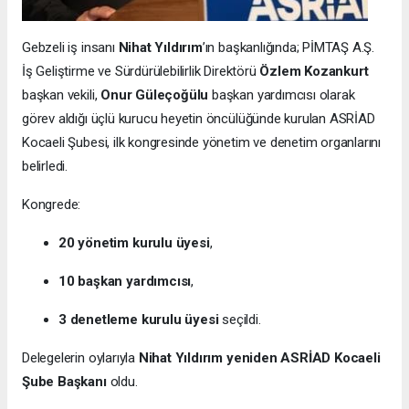
Gebzeli iş insanı
Nihat Yıldırım
’ın başkanlığında; PİMTAŞ A.Ş.
İş Geliştirme ve Sürdürülebilirlik Direktörü
Özlem Kozankurt
başkan vekili,
Onur Güleçoğülu
başkan yardımcısı olarak
görev aldığı üçlü kurucu heyetin öncülüğünde kurulan ASRİAD
Kocaeli Şubesi, ilk kongresinde yönetim ve denetim organlarını
belirledi.
Kongrede:
20 yönetim kurulu üyesi
,
10 başkan yardımcısı
,
3 denetleme kurulu üyesi
seçildi.
Delegelerin oylarıyla
Nihat Yıldırım yeniden ASRİAD Kocaeli
Şube Başkanı
oldu.