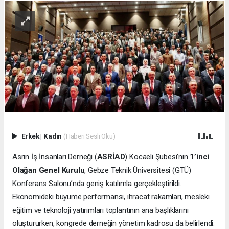
Erkek
|
Kadın
(Haberi Sesli Oku)
Asrın İş İnsanları Derneği (
ASRİAD
) Kocaeli Şubesi’nin
1’inci
Olağan Genel Kurulu
, Gebze Teknik Üniversitesi (GTÜ)
Konferans Salonu’nda geniş katılımla gerçekleştirildi.
Ekonomideki büyüme performansı, ihracat rakamları, mesleki
eğitim ve teknoloji yatırımları toplantının ana başlıklarını
oluştururken, kongrede derneğin yönetim kadrosu da belirlendi.