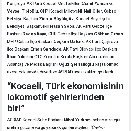
Kongreye; AK Parti Kocaeli Milletvekilleri
Cemil Yaman
ve
Veysal Tipioğlu
, CHP Kocaeli Milletvekili
Nail Çiler
, Gebze
Belediye Başkanı
Zinnur Büyükgöz
, Kocaeli Büyükşehir
Belediyesi Başkanvekili
Hasan Soba
, AK Parti Gebze İlçe
Başkanı
Recep Kaya
, CHP Gebze İlçe Başkanı
Gökhan Orhan
,
MHP Gebze İlçe Başkanı
Coşkun Öztürk
, AK Parti Çayırova
İlçe Başkanı
Erhan Sarıdede
, AK Parti Dilovası İlçe Başkanı
İlhan Yıldırım
GTO Yönetim Kurulu Başkanı Abdurrahman
Aslantaş ve Meclis Başkanı
Oğuz Şerifalioğlu
başta olmak
üzere çok sayıda davetli ve ASRİAD üyesi katılım gösterdi.
“Kocaeli, Türk ekonomisinin
lokomotif şehirlerinden
biri”
ASRİAD Kocaeli Şube Başkanı
Nihat Yıldırım
, şehrin stratejik
üretim gücüne vurgu yaparak şunları söyledi:
“Üretim