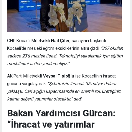
CHP Kocaeli Milletvekili
Nail Çiler
, sanayinin başkenti
Kocaeli’de mesleki eğitim eksikliklerinin altını çizdi:
“307 okulun
sadece 23’ü meslek lisesi. Teknolojiyi yakalamak için eğitim
modellerini acilen yenilemeliyiz.”
AK Parti Milletvekili
Veysal Tipioğlu
ise Kocaeli’nin ihracat
gücünü vurgulayarak:
“Şehrimizin ihracatı 35 milyar dolara
yaklaştı. Cari açığın kapanmasında en önemli rol, ürettiğiniz
katma değerli yatırımlar olacaktır.” dedi.
Bakan Yardımcısı Gürcan:
“İhracat ve yatırımlar