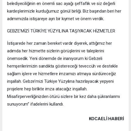
belediyeciliğinin en önemli sac ayağı şeffaflık ve siz değerli
kardeşlerimizle kurduğumuz gönül birliği. Biz başından beri her
adımımızda istişareye ayrı bir kıymet ve önem verdik.
GEBZE’MİZİ TÜRKİYE YÜZYILINA TAŞIYACAK HİZMETLER
İstişarede her zaman bereket vardır diyerek, attığımız her
adımda her hizmette sizlerin görüşlerini ve taleplerini
önemsedik. Yeni dönemde de inanıyorum ki Gebzeli
hemşerilerimizin sandıkta göstereceği teveccüh ve destekle
sağlam işlere ve hizmetlere imzamızı atmaya sürdüreceğiz
inşallah. Gebze’mizi Türkiye Yüzyılına hazırlayacak yepyeni
projelere hep birlikte imza atacağız inşallah.
Misafirperverliğinizden ötürü sizlere bir kez daha şükranlarımı
sunuyorum” ifadelerini kullandı.
KOCAELI HABERİ