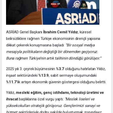
ASRİAD Genel Başkanı
İbrahim Cemil Yıldız
, küresel
belirsizliklere rağmen Türkiye ekonomisinin dirençli yapısına
dikkat çekerek konuşmasına başladı:
“Bir sosyal medya
mesajıyla politikaların değiştiği bir dönemden geçiyoruz.
Buna rağmen Türkiye’nin artık talihinin döndüğü görülüyor.”
2025 yılı 3. çeyrek büyümesinin
%3.7
olduğunu hatırlatan Yıldız,
inşaat sektöründeki
%13.9
, sabit sermaye oluşumundaki
%11.7
’lik artışın ekonomik güvenin göstergesi olduğunu belirtti.
Yıldız,
mesleki eğitim, genç istihdamı, teknoloji üretimi ve
ihracat
başlıklarına özel vurgu yaptı:
“Meslek liseleri ve
yüksekokulları stratejik görüyoruz. Gençlerimizi sanayi ve
hizmet sektörleriyle doğru şekilde buluşturmak zorundayız.