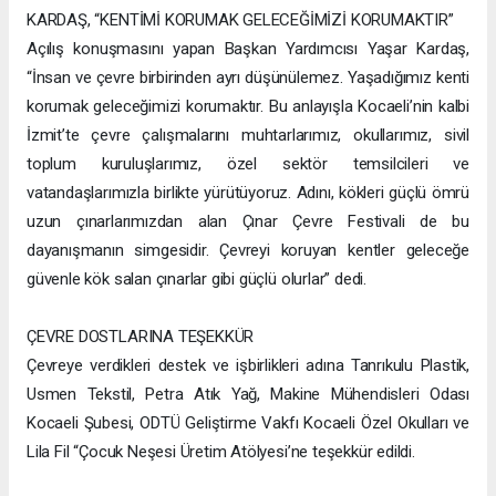
KARDAŞ, “KENTİMİ KORUMAK GELECEĞİMİZİ KORUMAKTIR”
Açılış konuşmasını yapan Başkan Yardımcısı Yaşar Kardaş,
“İnsan ve çevre birbirinden ayrı düşünülemez. Yaşadığımız kenti
korumak geleceğimizi korumaktır. Bu anlayışla Kocaeli’nin kalbi
İzmit’te çevre çalışmalarını muhtarlarımız, okullarımız, sivil
toplum kuruluşlarımız, özel sektör temsilcileri ve
vatandaşlarımızla birlikte yürütüyoruz. Adını, kökleri güçlü ömrü
uzun çınarlarımızdan alan Çınar Çevre Festivali de bu
dayanışmanın simgesidir. Çevreyi koruyan kentler geleceğe
güvenle kök salan çınarlar gibi güçlü olurlar” dedi.
ÇEVRE DOSTLARINA TEŞEKKÜR
Çevreye verdikleri destek ve işbirlikleri adına Tanrıkulu Plastik,
Usmen Tekstil, Petra Atık Yağ, Makine Mühendisleri Odası
Kocaeli Şubesi, ODTÜ Geliştirme Vakfı Kocaeli Özel Okulları ve
Lila Fil “Çocuk Neşesi Üretim Atölyesi’ne teşekkür edildi.