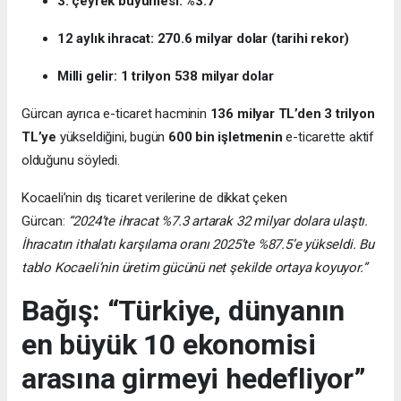
3. çeyrek büyümesi: %3.7
12 aylık ihracat: 270.6 milyar dolar (tarihi rekor)
Milli gelir: 1 trilyon 538 milyar dolar
Gürcan ayrıca e-ticaret hacminin
136 milyar TL’den 3 trilyon
TL’ye
yükseldiğini, bugün
600 bin işletmenin
e-ticarette aktif
olduğunu söyledi.
Kocaeli’nin dış ticaret verilerine de dikkat çeken
Gürcan:
“2024’te ihracat %7.3 artarak 32 milyar dolara ulaştı.
İhracatın ithalatı karşılama oranı 2025’te %87.5’e yükseldi. Bu
tablo Kocaeli’nin üretim gücünü net şekilde ortaya koyuyor.”
Bağış: “Türkiye, dünyanın
en büyük 10 ekonomisi
arasına girmeyi hedefliyor”