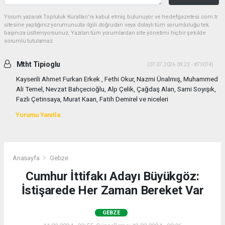
Yorum yazarak Topluluk Kuralları’nı kabul etmiş bulunuyor ve hedefgazetesi.com.tr
sitesine yaptığınız yorumunuzla ilgili doğrudan veya dolaylı tüm sorumluluğu tek
başınıza üstleniyorsunuz. Yazılan tüm yorumlardan site yönetimi hiçbir şekilde
sorumlu tutulamaz.
Mtht Tipioglu
(07.07.2026 09:22 - #73074)
Kayserili Ahmet Furkan Erkek , Fethi Okur, Nazmi Ünalmış, Muhammed
Ali Temel, Nevzat Bahçecioğlu, Alp Çelik, Çağdaş Alan, Sami Soyışık,
Fazlı Çetinsaya, Murat Kaan, Fatih Demirel ve niceleri
Yorumu Yanıtla
Anasayfa
Gebze
Cumhur İttifakı Adayı Büyükgöz:
İstişarede Her Zaman Bereket Var
GEBZE