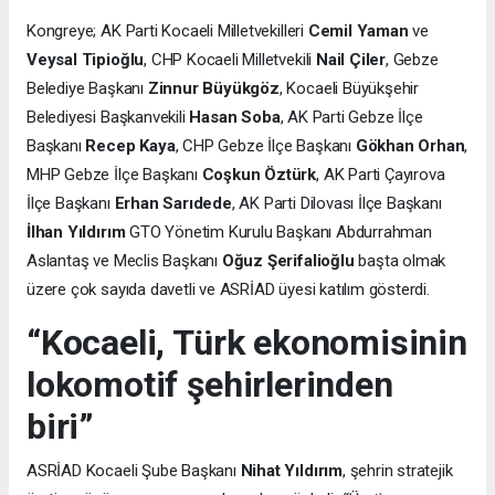
Kongreye; AK Parti Kocaeli Milletvekilleri
Cemil Yaman
ve
Veysal Tipioğlu
, CHP Kocaeli Milletvekili
Nail Çiler
, Gebze
Belediye Başkanı
Zinnur Büyükgöz
, Kocaeli Büyükşehir
Belediyesi Başkanvekili
Hasan Soba
, AK Parti Gebze İlçe
Başkanı
Recep Kaya
, CHP Gebze İlçe Başkanı
Gökhan Orhan
,
MHP Gebze İlçe Başkanı
Coşkun Öztürk
, AK Parti Çayırova
İlçe Başkanı
Erhan Sarıdede
, AK Parti Dilovası İlçe Başkanı
İlhan Yıldırım
GTO Yönetim Kurulu Başkanı Abdurrahman
Aslantaş ve Meclis Başkanı
Oğuz Şerifalioğlu
başta olmak
üzere çok sayıda davetli ve ASRİAD üyesi katılım gösterdi.
“Kocaeli, Türk ekonomisinin
lokomotif şehirlerinden
biri”
ASRİAD Kocaeli Şube Başkanı
Nihat Yıldırım
, şehrin stratejik