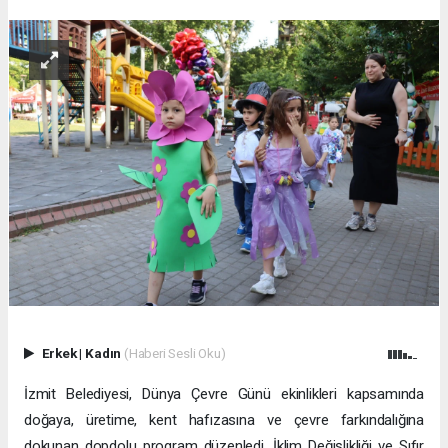
Erkek
|
Kadın
(Haberi Sesli Oku)
İzmit Belediyesi, Dünya Çevre Günü ekinlikleri kapsamında
doğaya, üretime, kent hafızasına ve çevre farkındalığına
dokunan dopdolu program düzenledi. İklim Değişlikliği ve Sıfır