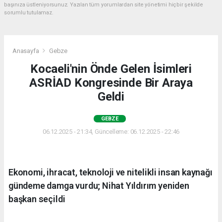
başınıza üstleniyorsunuz. Yazılan tüm yorumlardan site yönetimi hiçbir şekilde
sorumlu tutulamaz.
Anasayfa
Gebze
Kocaeli'nin Önde Gelen İsimleri
ASRİAD Kongresinde Bir Araya
Geldi
GEBZE
06.12.2025 - 21:34, Güncelleme: 06.12.2025 - 22:46
Ekonomi, ihracat, teknoloji ve nitelikli insan kaynağı
gündeme damga vurdu; Nihat Yıldırım yeniden
başkan seçildi