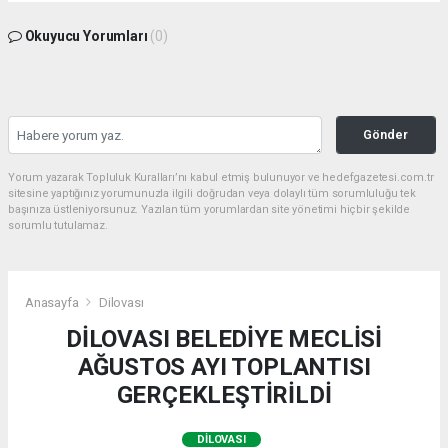
Okuyucu Yorumları
(0)
Gönder
Yorum yazarak Topluluk Kuralları’nı kabul etmiş bulunuyor ve hedefgazetesi.com.tr
sitesine yaptığınız yorumunuzla ilgili doğrudan veya dolaylı tüm sorumluluğu tek
başınıza üstleniyorsunuz. Yazılan tüm yorumlardan site yönetimi hiçbir şekilde
sorumlu tutulamaz.
Anasayfa
Dilovası
DİLOVASI BELEDİYE MECLİSİ
AĞUSTOS AYI TOPLANTISI
GERÇEKLEŞTİRİLDİ
DILOVASI