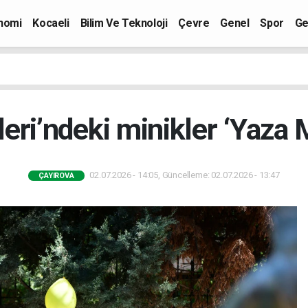
nomi
Kocaeli
Bilim Ve Teknoloji
Çevre
Genel
Spor
Ge
eri’ndeki minikler ‘Yaza 
02.07.2026 - 14:05, Güncelleme: 02.07.2026 - 13:47
ÇAYIROVA