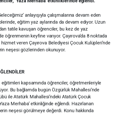
nciler, ‘Yaza Merhaba’ etkinliklerinde eğlendi.
Geleceğimiz’ anlayışıyla çalışmalarına devam eden
plerinde, eğitim yaz aylarında da devam ediyor. Uzun
dan tatile kavuşan öğrenciler, bu kez de yaz
e öğrenmenin keyfine varıyor. Çayırova’da 8 noktada
hizmet veren Çayırova Belediyesi Çocuk Kulüpleri’nde
rin neşesi gözlerinden okunuyor.
EĞLENDİLER
eğitimleri kapsamında öğrenciler, öğretmenleriyle
görüyor. Bu bağlamda bugün Özgürlük Mahallesi’nde
bü ile Atatürk Mahallesi’ndeki Atatürk Çocuk
‘Yaza Merhaba’ etkinliğinde eğlendi. Hazırlanan
lerin neşesi görülmeye değerdi. Konu hakkında