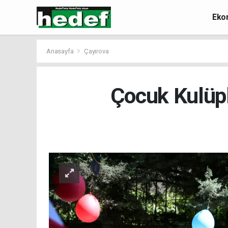
Eko
Anasayfa
Çayırova
Çocuk Kulüpl