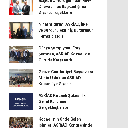
Başkan Ömeroğlu’ndan MHP
Dilovası İlçe Başkanlığı’na
Ziyaret Teşekkürü
Nihat Yıldırım: ASRİAD, İlkeli
ve Sürdürülebilir İş Kültürünün
Temsilcisidir
Dünya Şampiyonu Eray
Şamdan, ASRİAD Kocaeli'de
Gururla Karşılandı
Gebze Cumhuriyet Başsavcısı
Metin Uslu’dan ASRİAD
Kocaeli’ye Ziyaret
ASRİAD Kocaeli Şubesi İlk
Genel Kurulunu
Gerçekleştiriyor
Kocaeli'nin Önde Gelen
İsimleri ASRİAD Kongresinde