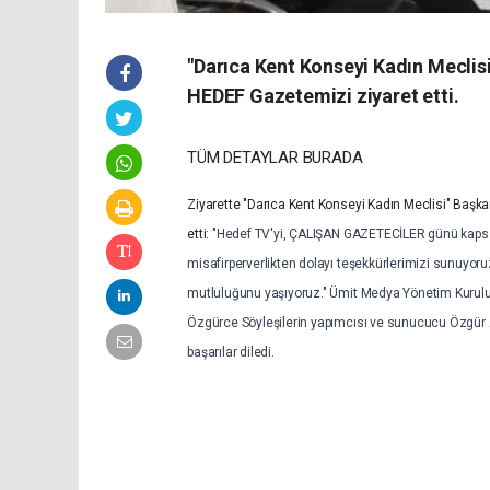
"Darıca Kent Konseyi Kadın Mecli
HEDEF Gazetemizi ziyaret etti.
TÜM DETAYLAR BURADA
Ziyarette "Darıca Kent Konseyi Kadın Meclisi" Başkanı
etti:
"Hedef TV'yi, ÇALIŞAN GAZETECİLER günü kapsamı
misafirperverlikten dolayı teşekkürlerimizi sunuyoru
mutluluğunu yaşıyoruz." Ümit Medya Yönetim Kurulu 
Özgürce Söyleşilerin yapımcısı ve sunucucu Özgür A
başarılar diledi.