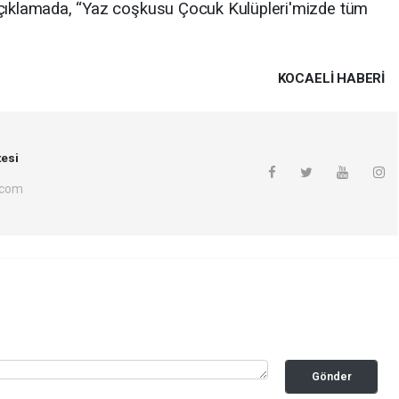
açıklamada, “Yaz coşkusu Çocuk Kulüpleri'mizde tüm
KOCAELI HABERİ
esi
.com
Gönder