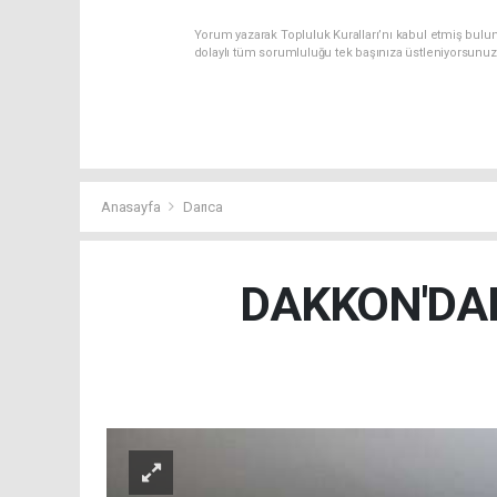
Yorum yazarak Topluluk Kuralları’nı kabul etmiş bulun
dolaylı tüm sorumluluğu tek başınıza üstleniyorsunuz
Anasayfa
Darıca
DAKKON'DAN