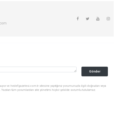
.com
Gönder
uyor ve hedefgazetesi.com.tr sitesine yaptığınız yorumunuzla ilgili doğrudan veya
. Yazılan tüm yorumlardan site yönetimi hiçbir şekilde sorumlu tutulamaz.