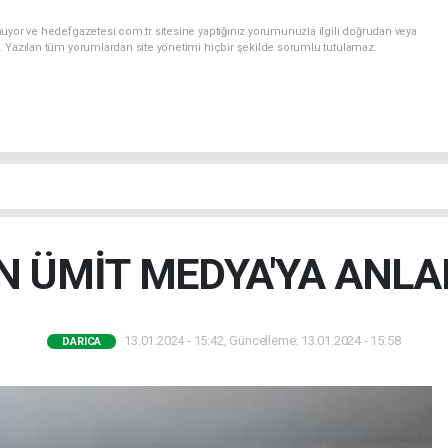
uyor ve hedefgazetesi.com.tr sitesine yaptığınız yorumunuzla ilgili doğrudan veya
. Yazılan tüm yorumlardan site yönetimi hiçbir şekilde sorumlu tutulamaz.
 ÜMİT MEDYA'YA ANLA
13.01.2024 - 15:42, Güncelleme: 13.01.2024 - 15:58
DARICA