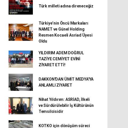
Türk milleti adına direneceğiz
Türkiye’nin Öncü Markaları
NAMET ve Günel Holding
Resmen Kocaeli Asriad Üyesi
Oldu
YILDIRIM ADEM DOĞRUL
TAZİYE CEMİYET EVİNİ
ZİYARET ETTİ!
DAKKON'DAN ÜMİT MEDYA'YA
ANLAMLI ZİYARET
Nihat Yıldırım: ASRİAD, İlkeli
ve Sürdürülebilir İş Kültürünün
Temsilcisidir
KOTKO için dönüşüm süreci