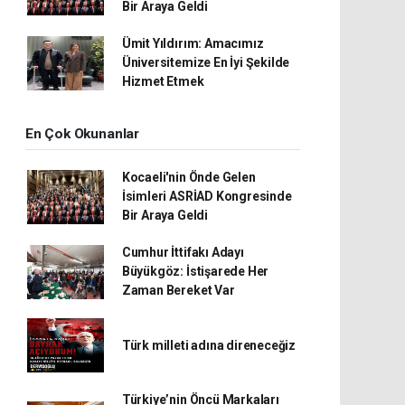
Bir Araya Geldi
Ümit Yıldırım: Amacımız
Üniversitemize En İyi Şekilde
Hizmet Etmek
En Çok Okunanlar
Kocaeli'nin Önde Gelen
İsimleri ASRİAD Kongresinde
Bir Araya Geldi
Cumhur İttifakı Adayı
Büyükgöz: İstişarede Her
Zaman Bereket Var
Türk milleti adına direneceğiz
Türkiye’nin Öncü Markaları