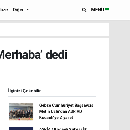
bze
Diğer
MENÜ
Merhaba’ dedi
İlginizi Çekebilir
Gebze Cumhuriyet Başsavcısı
Metin Uslu’dan ASRİAD
Kocaeli’ye Ziyaret
ASRİAD Kocaeli Şubesi İlk