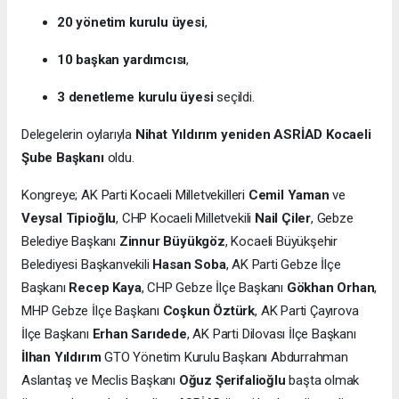
20 yönetim kurulu üyesi
,
10 başkan yardımcısı
,
3 denetleme kurulu üyesi
seçildi.
Delegelerin oylarıyla
Nihat Yıldırım yeniden ASRİAD Kocaeli
Şube Başkanı
oldu.
Kongreye; AK Parti Kocaeli Milletvekilleri
Cemil Yaman
ve
Veysal Tipioğlu
, CHP Kocaeli Milletvekili
Nail Çiler
, Gebze
Belediye Başkanı
Zinnur Büyükgöz
, Kocaeli Büyükşehir
Belediyesi Başkanvekili
Hasan Soba
, AK Parti Gebze İlçe
Başkanı
Recep Kaya
, CHP Gebze İlçe Başkanı
Gökhan Orhan
,
MHP Gebze İlçe Başkanı
Coşkun Öztürk
, AK Parti Çayırova
İlçe Başkanı
Erhan Sarıdede
, AK Parti Dilovası İlçe Başkanı
İlhan Yıldırım
GTO Yönetim Kurulu Başkanı Abdurrahman
Aslantaş ve Meclis Başkanı
Oğuz Şerifalioğlu
başta olmak