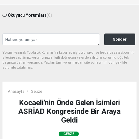
Okuyucu Yorumları
(0)
Gönder
Yorum yazarak Topluluk Kuralları’nı kabul etmiş bulunuyor ve hedefgazetesi.com.tr
sitesine yaptığınız yorumunuzla ilgili doğrudan veya dolaylı tüm sorumluluğu tek
başınıza üstleniyorsunuz. Yazılan tüm yorumlardan site yönetimi hiçbir şekilde
sorumlu tutulamaz.
Anasayfa
Gebze
Kocaeli'nin Önde Gelen İsimleri
ASRİAD Kongresinde Bir Araya
Geldi
GEBZE