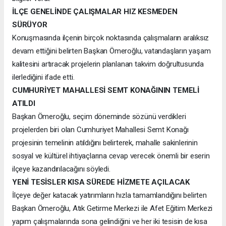
İLÇE GENELİNDE ÇALIŞMALAR HIZ KESMEDEN
SÜRÜYOR
Konuşmasında ilçenin birçok noktasında çalışmaların aralıksız
devam ettiğini belirten Başkan Ömeroğlu, vatandaşların yaşam
kalitesini artıracak projelerin planlanan takvim doğrultusunda
ilerlediğini ifade etti.
CUMHURİYET MAHALLESİ SEMT KONAĞININ TEMELİ
ATILDI
Başkan Ömeroğlu, seçim döneminde sözünü verdikleri
projelerden biri olan Cumhuriyet Mahallesi Semt Konağı
projesinin temelinin atıldığını belirterek, mahalle sakinlerinin
sosyal ve kültürel ihtiyaçlarına cevap verecek önemli bir eserin
ilçeye kazandırılacağını söyledi.
YENİ TESİSLER KISA SÜREDE HİZMETE AÇILACAK
İlçeye değer katacak yatırımların hızla tamamlandığını belirten
Başkan Ömeroğlu, Atık Getirme Merkezi ile Afet Eğitim Merkezi
yapım çalışmalarında sona gelindiğini ve her iki tesisin de kısa