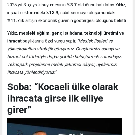
2025 yılı 3. çeyrek büyümesinin
%3.7
olduğunu hatırlatan Yıldız,
inşaat sektöründeki
%13.9
, sabit sermaye oluşumundaki
%11.7
’lik artışın ekonomik güvenin göstergesi olduğunu belirtti.
Yıldız,
mesleki eğitim, genç istihdamı, teknoloji üretimi ve
ihracat
başlıklarına özel vurgu yaptı:
“Meslek liseleri ve
yüksekokulları stratejik görüyoruz. Gençlerimizi sanayi ve
hizmet sektörleriyle doğru şekilde buluşturmak zorundayız.
Teknopark projelerine melek yatırımcı oluyor, üyelerimizi
ihracata yönlendiriyoruz.”
Soba: “Kocaeli ülke olarak
ihracata girse ilk elliye
girer”