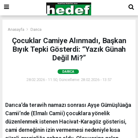
Anasayfa
Darıca
Çocuklar Camiye Alınmadı, Başkan
Bıyık Tepki Gösterdi: “Yazık Günah
Değil Mi?”
DARICA
28.02.2026 - 11:50, Güncelleme: 28.02.2026 - 13:57
Darıca'da teravih namazı sonrası Ayşe Gümüşlüağa
Camii’nde (Elmalı Camii) çocuklara yönelik
düzenlenmek istenen Hacivat-Karagöz gösterisi,
cami derneğinin izin vermemesi nedeniyle kısa