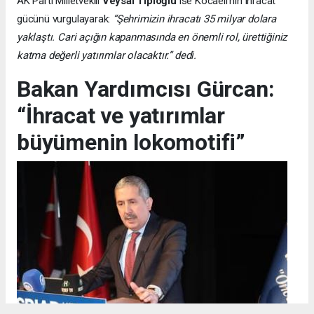
AK Parti Milletvekili
Veysal Tipioğlu
ise Kocaeli’nin ihracat
gücünü vurgulayarak:
“Şehrimizin ihracatı 35 milyar dolara
yaklaştı. Cari açığın kapanmasında en önemli rol, ürettiğiniz
katma değerli yatırımlar olacaktır.” dedi.
Bakan Yardımcısı Gürcan:
“İhracat ve yatırımlar
büyümenin lokomotifi”