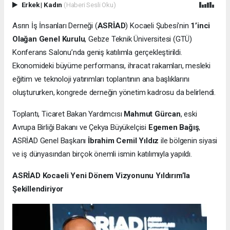
Erkek
|
Kadın
(Haberi Sesli Oku)
Asrın İş İnsanları Derneği (
ASRİAD
) Kocaeli Şubesi’nin
1’inci
Olağan Genel Kurulu
, Gebze Teknik Üniversitesi (GTÜ)
Konferans Salonu’nda geniş katılımla gerçekleştirildi.
Ekonomideki büyüme performansı, ihracat rakamları, mesleki
eğitim ve teknoloji yatırımları toplantının ana başlıklarını
oluştururken, kongrede derneğin yönetim kadrosu da belirlendi.
Toplantı, Ticaret Bakan Yardımcısı
Mahmut Gürcan
, eski
Avrupa Birliği Bakanı ve Çekya Büyükelçisi
Egemen Bağış
,
ASRİAD Genel Başkanı
İbrahim Cemil Yıldız
ile bölgenin siyasi
ve iş dünyasından birçok önemli ismin katılımıyla yapıldı.
ASRİAD Kocaeli Yeni Dönem Vizyonunu Yıldırım’la
Şekillendiriyor