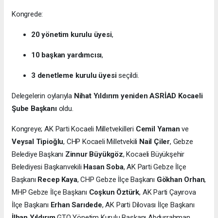
Kongrede:
20 yönetim kurulu üyesi
,
10 başkan yardımcısı
,
3 denetleme kurulu üyesi
seçildi.
Delegelerin oylarıyla
Nihat Yıldırım yeniden ASRİAD Kocaeli
Şube Başkanı
oldu.
Kongreye; AK Parti Kocaeli Milletvekilleri
Cemil Yaman
ve
Veysal Tipioğlu
, CHP Kocaeli Milletvekili
Nail Çiler
, Gebze
Belediye Başkanı
Zinnur Büyükgöz
, Kocaeli Büyükşehir
Belediyesi Başkanvekili
Hasan Soba
, AK Parti Gebze İlçe
Başkanı
Recep Kaya
, CHP Gebze İlçe Başkanı
Gökhan Orhan
,
MHP Gebze İlçe Başkanı
Coşkun Öztürk
, AK Parti Çayırova
İlçe Başkanı
Erhan Sarıdede
, AK Parti Dilovası İlçe Başkanı
İlhan Yıldırım
GTO Yönetim Kurulu Başkanı Abdurrahman