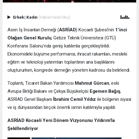
Erkek
|
Kadın
(Haberi Sesli Oku)
Asrın İş İnsanları Derneği (
ASRİAD
) Kocaeli Şubesi’nin
1’inci
Olağan Genel Kurulu
, Gebze Teknik Üniversitesi (GTÜ)
Konferans Salonu’nda geniş katılımla gerçekleştirildi.
Ekonomideki büyüme performansı, ihracat rakamları, mesleki
eğitim ve teknoloji yatırımları toplantının ana başlıklarını
oluştururken, kongrede derneğin yönetim kadrosu da belirlendi.
Toplantı, Ticaret Bakan Yardımcısı
Mahmut Gürcan
, eski
Avrupa Birliği Bakanı ve Çekya Büyükelçisi
Egemen Bağış
,
ASRİAD Genel Başkanı
İbrahim Cemil Yıldız
ile bölgenin siyasi
ve iş dünyasından birçok önemli ismin katılımıyla yapıldı.
ASRİAD Kocaeli Yeni Dönem Vizyonunu Yıldırım’la
Şekillendiriyor