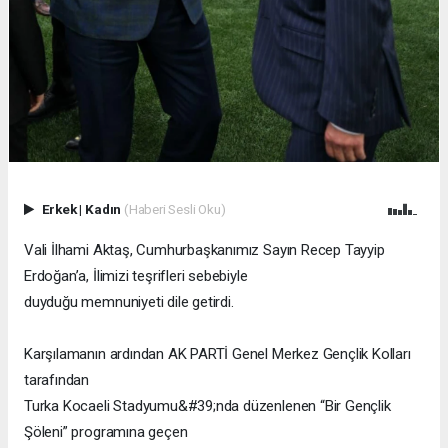
Erkek
|
Kadın
(Haberi Sesli Oku)
Vali İlhami Aktaş, Cumhurbaşkanımız Sayın Recep Tayyip
Erdoğan’a, İlimizi teşrifleri sebebiyle
duyduğu memnuniyeti dile getirdi.
Karşılamanın ardından AK PARTİ Genel Merkez Gençlik Kolları
tarafından
Turka Kocaeli Stadyumu&#39;nda düzenlenen “Bir Gençlik
Şöleni” programına geçen