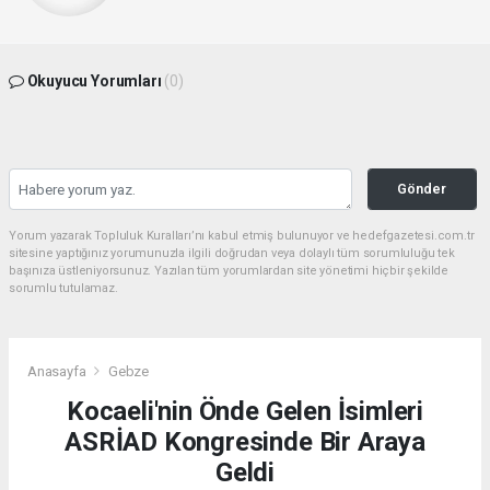
Okuyucu Yorumları
(0)
Gönder
Yorum yazarak Topluluk Kuralları’nı kabul etmiş bulunuyor ve hedefgazetesi.com.tr
sitesine yaptığınız yorumunuzla ilgili doğrudan veya dolaylı tüm sorumluluğu tek
başınıza üstleniyorsunuz. Yazılan tüm yorumlardan site yönetimi hiçbir şekilde
sorumlu tutulamaz.
Anasayfa
Gebze
Kocaeli'nin Önde Gelen İsimleri
ASRİAD Kongresinde Bir Araya
Geldi