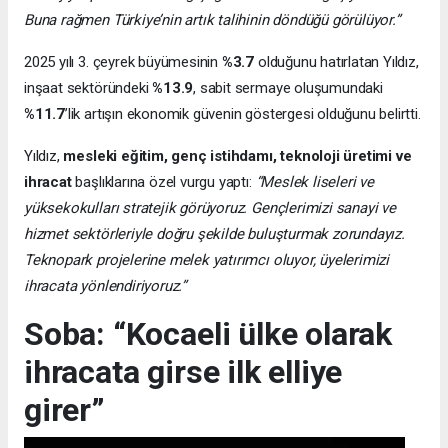
Buna rağmen Türkiye’nin artık talihinin döndüğü görülüyor.”
2025 yılı 3. çeyrek büyümesinin
%3.7
olduğunu hatırlatan Yıldız,
inşaat sektöründeki
%13.9
, sabit sermaye oluşumundaki
%11.7
’lik artışın ekonomik güvenin göstergesi olduğunu belirtti.
Yıldız,
mesleki eğitim, genç istihdamı, teknoloji üretimi ve
ihracat
başlıklarına özel vurgu yaptı:
“Meslek liseleri ve
yüksekokulları stratejik görüyoruz. Gençlerimizi sanayi ve
hizmet sektörleriyle doğru şekilde buluşturmak zorundayız.
Teknopark projelerine melek yatırımcı oluyor, üyelerimizi
ihracata yönlendiriyoruz.”
Soba: “Kocaeli ülke olarak
ihracata girse ilk elliye
girer”