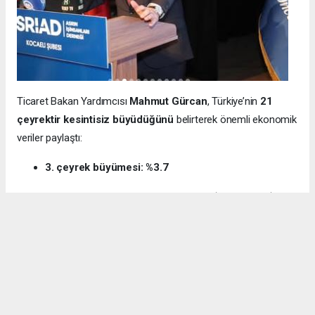
Ticaret Bakan Yardımcısı
Mahmut Gürcan
, Türkiye’nin
21
çeyrektir kesintisiz büyüdüğünü
belirterek önemli ekonomik
veriler paylaştı:
3. çeyrek büyümesi: %3.7
12 aylık ihracat: 270.6 milyar dolar (tarihi rekor)
Milli gelir: 1 trilyon 538 milyar dolar
Gürcan ayrıca e-ticaret hacminin
136 milyar TL’den 3 trilyon
TL’ye
yükseldiğini, bugün
600 bin işletmenin
e-ticarette aktif
olduğunu söyledi.