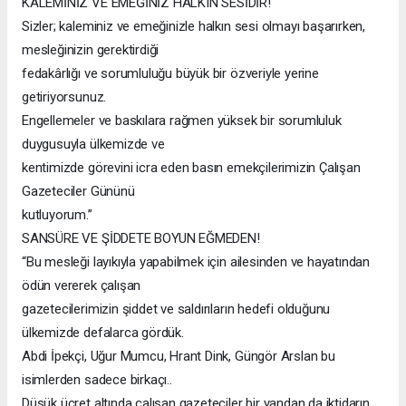
KALEMİNİZ VE EMEĞİNİZ HALKIN SESİDİR!
Sizler; kaleminiz ve emeğinizle halkın sesi olmayı başarırken,
mesleğinizin gerektirdiği
fedakârlığı ve sorumluluğu büyük bir özveriyle yerine
getiriyorsunuz.
Engellemeler ve baskılara rağmen yüksek bir sorumluluk
duygusuyla ülkemizde ve
kentimizde görevini icra eden basın emekçilerimizin Çalışan
Gazeteciler Gününü
kutluyorum.”
SANSÜRE VE ŞİDDETE BOYUN EĞMEDEN!
“Bu mesleği layıkıyla yapabilmek için ailesinden ve hayatından
ödün vererek çalışan
gazetecilerimizin şiddet ve saldırıların hedefi olduğunu
ülkemizde defalarca gördük.
Abdi İpekçi, Uğur Mumcu, Hrant Dink, Güngör Arslan bu
isimlerden sadece birkaçı..
Düşük ücret altında çalışan gazeteciler bir yandan da iktidarın