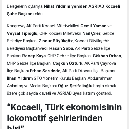
Delegelerin oylarıyla
Nihat Yıldırım yeniden ASRİAD Kocaeli
Şube Başkanı
oldu.
Kongreye; AK Parti Kocaeli Milletvekilleri
Cemil Yaman
ve
Veysal Tipioğlu
, CHP Kocaeli Milletvekili
Nail Çiler
, Gebze
Belediye Başkanı
Zinnur Büyükgöz
, Kocaeli Büyükşehir
Belediyesi Başkanvekili
Hasan Soba
, AK Parti Gebze İlçe
Başkanı
Recep Kaya
, CHP Gebze İlçe Başkanı
Gökhan Orhan
,
MHP Gebze İlçe Başkanı
Coşkun Öztürk
, AK Parti Çayırova
İlçe Başkanı
Erhan Sarıdede
, AK Parti Dilovası İlçe Başkanı
İlhan Yıldırım
GTO Yönetim Kurulu Başkanı Abdurrahman
Aslantaş ve Meclis Başkanı
Oğuz Şerifalioğlu
başta olmak
üzere çok sayıda davetli ve ASRİAD üyesi katılım gösterdi.
“Kocaeli, Türk ekonomisinin
lokomotif şehirlerinden