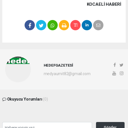
KOCAELI HABERİ
HEDEFGAZETESİ
medyaumit82@gmail.com
Okuyucu Yorumları
(0)
Gönder