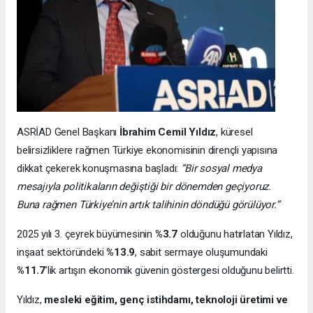
ASRİAD Genel Başkanı
İbrahim Cemil Yıldız
, küresel
belirsizliklere rağmen Türkiye ekonomisinin dirençli yapısına
dikkat çekerek konuşmasına başladı:
“Bir sosyal medya
mesajıyla politikaların değiştiği bir dönemden geçiyoruz.
Buna rağmen Türkiye’nin artık talihinin döndüğü görülüyor.”
2025 yılı 3. çeyrek büyümesinin
%3.7
olduğunu hatırlatan Yıldız,
inşaat sektöründeki
%13.9
, sabit sermaye oluşumundaki
%11.7
’lik artışın ekonomik güvenin göstergesi olduğunu belirtti.
Yıldız,
mesleki eğitim, genç istihdamı, teknoloji üretimi ve