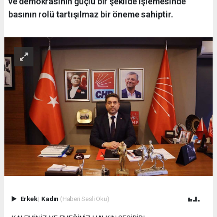
ve demokrasinin güçlü bir şekilde işlemesinde
basının rolü tartışılmaz bir öneme sahiptir.
Erkek
|
Kadın
(Haberi Sesli Oku)