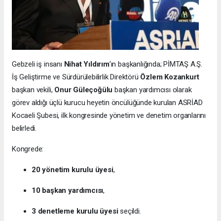
Gebzeli iş insanı
Nihat Yıldırım
’ın başkanlığında; PİMTAŞ A.Ş.
İş Geliştirme ve Sürdürülebilirlik Direktörü
Özlem Kozankurt
başkan vekili,
Onur Güleçoğülu
başkan yardımcısı olarak
görev aldığı üçlü kurucu heyetin öncülüğünde kurulan ASRİAD
Kocaeli Şubesi, ilk kongresinde yönetim ve denetim organlarını
belirledi.
Kongrede:
20 yönetim kurulu üyesi
,
10 başkan yardımcısı
,
3 denetleme kurulu üyesi
seçildi.