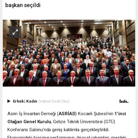
başkan seçildi
Erkek
|
Kadın
(Haberi Sesli Oku)
Asrın İş İnsanları Derneği (
ASRİAD
) Kocaeli Şubesi’nin
1’inci
Olağan Genel Kurulu
, Gebze Teknik Üniversitesi (GTÜ)
Konferans Salonu’nda geniş katılımla gerçekleştirildi.
Ekonomideki büyüme performansı, ihracat rakamları, mesleki