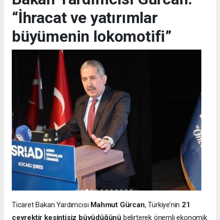
“İhracat ve yatırımlar
büyümenin lokomotifi”
Ticaret Bakan Yardımcısı
Mahmut Gürcan
, Türkiye’nin
21
çeyrektir kesintisiz büyüdüğünü
belirterek önemli ekonomik