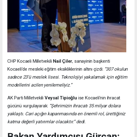
CHP Kocaeli Milletvekili
Nail Çiler
, sanayinin başkenti
Kocaeli’de mesleki eğitim eksikliklerinin altını çizdi:
“307 okulun
sadece 23’ü meslek lisesi. Teknolojiyi yakalamak için eğitim
modellerini acilen yenilemeliyiz.”
AK Parti Milletvekili
Veysal Tipioğlu
ise Kocaeli’nin ihracat
gücünü vurgulayarak:
“Şehrimizin ihracatı 35 milyar dolara
yaklaştı. Cari açığın kapanmasında en önemli rol, ürettiğiniz
katma değerli yatırımlar olacaktır.” dedi.
Bakan Yardımcısı Gürcan: