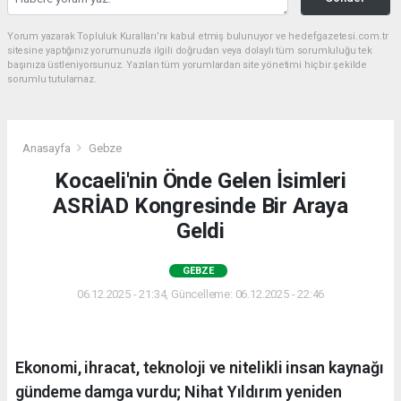
Yorum yazarak Topluluk Kuralları’nı kabul etmiş bulunuyor ve hedefgazetesi.com.tr
sitesine yaptığınız yorumunuzla ilgili doğrudan veya dolaylı tüm sorumluluğu tek
başınıza üstleniyorsunuz. Yazılan tüm yorumlardan site yönetimi hiçbir şekilde
sorumlu tutulamaz.
Anasayfa
Gebze
Kocaeli'nin Önde Gelen İsimleri
ASRİAD Kongresinde Bir Araya
Geldi
GEBZE
06.12.2025 - 21:34, Güncelleme: 06.12.2025 - 22:46
Ekonomi, ihracat, teknoloji ve nitelikli insan kaynağı
gündeme damga vurdu; Nihat Yıldırım yeniden