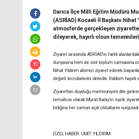
Darıca İlçe Milli Eğitim Müdürü Mu
(ASRİAD) Kocaeli İl Başkanı Nihat 
atmosferde gerçekleşen ziyarette 
dileyerek, hayırlı olsun temennilerin
Ziyaret sırasında ASRİAD’ın farklı alanlardaki
dünyasına hem de sivil toplum camiasına örnek 
Nihat Yıldırım abimizi ziyaret ederek başarı
değerli tecrübelerini dinledik. Rabbim hayırlı i
Ziyaretten duyduğu memnuniyeti dile getiren
temsilcisi olarak Murat Balay’ın nazik ziyaret
birliğine her zaman açık olduklarını vurguladı
ÖZEL HABER: ÜMİT YILDIRIM