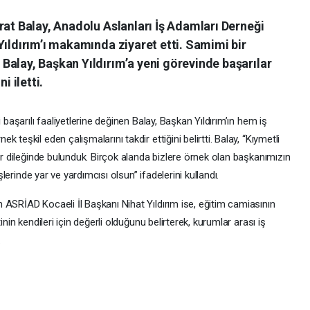
rat Balay, Anadolu Aslanları İş Adamları Derneği
Yıldırım’ı makamında ziyaret etti. Samimi bir
Balay, Başkan Yıldırım’a yeni görevinde başarılar
i iletti.
 başarılı faaliyetlerine değinen Balay, Başkan Yıldırım’ın hem iş
teşkil eden çalışmalarını takdir ettiğini belirtti. Balay, “Kıymetli
lar dileğinde bulunduk. Birçok alanda bizlere örnek olan başkanımızın
şlerinde yar ve yardımcısı olsun” ifadelerini kullandı.
 ASRİAD Kocaeli İl Başkanı Nihat Yıldırım ise, eğitim camiasının
inin kendileri için değerli olduğunu belirterek, kurumlar arası iş
.