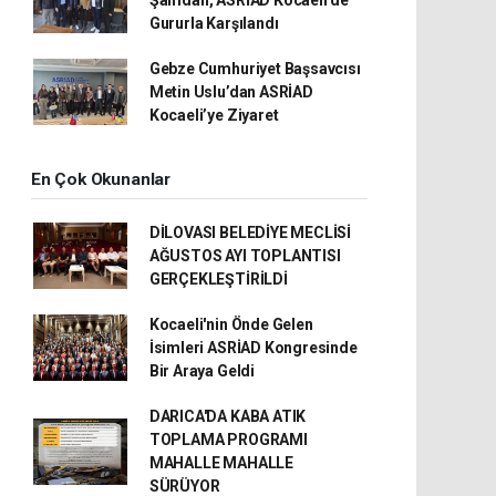
Gururla Karşılandı
Gebze Cumhuriyet Başsavcısı
Metin Uslu’dan ASRİAD
Kocaeli’ye Ziyaret
En Çok Okunanlar
DİLOVASI BELEDİYE MECLİSİ
AĞUSTOS AYI TOPLANTISI
GERÇEKLEŞTİRİLDİ
Kocaeli'nin Önde Gelen
İsimleri ASRİAD Kongresinde
Bir Araya Geldi
DARICA'DA KABA ATIK
TOPLAMA PROGRAMI
MAHALLE MAHALLE
SÜRÜYOR