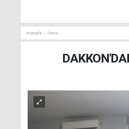
Anasayfa
Darıca
DAKKON'DAN