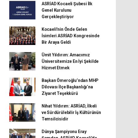
ASRİAD Kocaeli Şubesi İlk
Genel Kurulunu
Gerçekleştiriyor
Kocaeli'nin Önde Gelen
İsimleri ASRİAD Kongresinde
Bir Araya Geldi
Ümit Yıldırım: Amacımız
Üniversitemize En İyi Şekilde
Hizmet Etmek
Başkan Ömeroğlu’ndan MHP
Dilovası İlçe Başkanlığı’na
Ziyaret Teşekkürü
Nihat Yıldırım: ASRİAD, İlkeli
ve Sürdürülebilir İş Kültürünün
Temsilcisidir
Dünya Şampiyonu Eray
Şamdan, ASRİAD Kocaeli'de