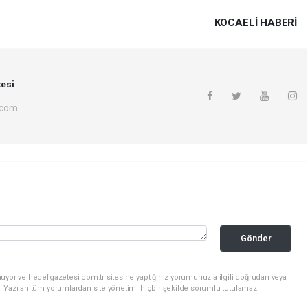
KOCAELI HABERİ
esi
.com
Gönder
uyor ve hedefgazetesi.com.tr sitesine yaptığınız yorumunuzla ilgili doğrudan veya
. Yazılan tüm yorumlardan site yönetimi hiçbir şekilde sorumlu tutulamaz.