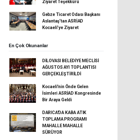
Ziyaret Teşekkürü
Gebze Ticaret Odası Başkanı
Aslantaş’tan ASRİAD
Kocaeli’ye Ziyaret
En Çok Okunanlar
DİLOVASI BELEDİYE MECLİSİ
AĞUSTOS AYI TOPLANTISI
GERÇEKLEŞTİRİLDİ
Kocaeli'nin Önde Gelen
İsimleri ASRİAD Kongresinde
Bir Araya Geldi
DARICA'DA KABA ATIK
TOPLAMA PROGRAMI
MAHALLE MAHALLE
SÜRÜYOR