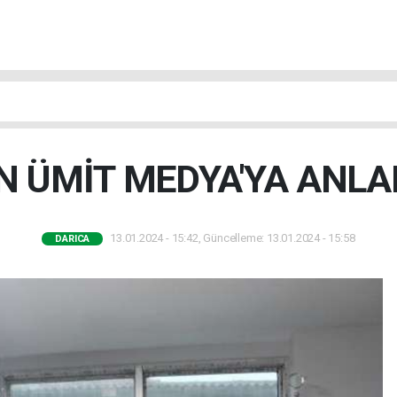
 ÜMİT MEDYA'YA ANLA
13.01.2024 - 15:42, Güncelleme: 13.01.2024 - 15:58
DARICA