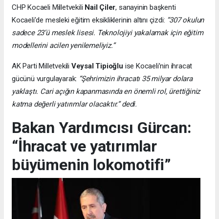
CHP Kocaeli Milletvekili
Nail Çiler
, sanayinin başkenti
Kocaeli’de mesleki eğitim eksikliklerinin altını çizdi:
“307 okulun
sadece 23’ü meslek lisesi. Teknolojiyi yakalamak için eğitim
modellerini acilen yenilemeliyiz.”
AK Parti Milletvekili
Veysal Tipioğlu
ise Kocaeli’nin ihracat
gücünü vurgulayarak:
“Şehrimizin ihracatı 35 milyar dolara
yaklaştı. Cari açığın kapanmasında en önemli rol, ürettiğiniz
katma değerli yatırımlar olacaktır.” dedi.
Bakan Yardımcısı Gürcan:
“İhracat ve yatırımlar
büyümenin lokomotifi”