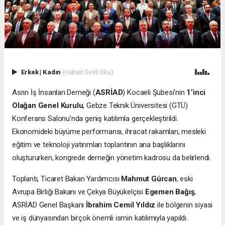
Erkek
|
Kadın
(Haberi Sesli Oku)
Asrın İş İnsanları Derneği (
ASRİAD
) Kocaeli Şubesi’nin
1’inci
Olağan Genel Kurulu
, Gebze Teknik Üniversitesi (GTÜ)
Konferans Salonu’nda geniş katılımla gerçekleştirildi.
Ekonomideki büyüme performansı, ihracat rakamları, mesleki
eğitim ve teknoloji yatırımları toplantının ana başlıklarını
oluştururken, kongrede derneğin yönetim kadrosu da belirlendi.
Toplantı, Ticaret Bakan Yardımcısı
Mahmut Gürcan
, eski
Avrupa Birliği Bakanı ve Çekya Büyükelçisi
Egemen Bağış
,
ASRİAD Genel Başkanı
İbrahim Cemil Yıldız
ile bölgenin siyasi
ve iş dünyasından birçok önemli ismin katılımıyla yapıldı.