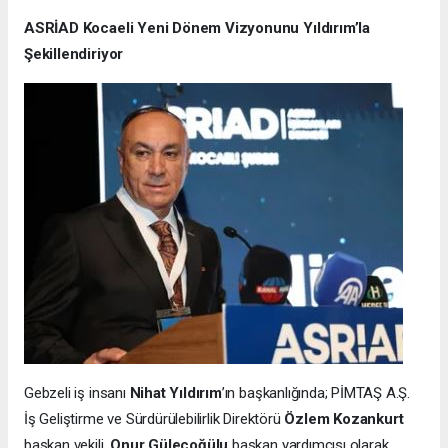
ASRİAD Kocaeli Yeni Dönem Vizyonunu Yıldırım’la
Şekillendiriyor
Gebzeli iş insanı
Nihat Yıldırım
’ın başkanlığında; PİMTAŞ A.Ş.
İş Geliştirme ve Sürdürülebilirlik Direktörü
Özlem Kozankurt
başkan vekili,
Onur Güleçoğülu
başkan yardımcısı olarak