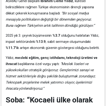
ASRİAD Genel Başkanı
İbrahim Cemil Yıldız
, küresel
belirsizliklere rağmen Türkiye ekonomisinin dirençli yapısına
dikkat çekerek konuşmasına başladı:
“Bir sosyal medya
mesajıyla politikaların değiştiği bir dönemden geçiyoruz.
Buna rağmen Türkiye’nin artık talihinin döndüğü görülüyor.”
2025 yılı 3. çeyrek büyümesinin
%3.7
olduğunu hatırlatan Yıldız,
inşaat sektöründeki
%13.9
, sabit sermaye oluşumundaki
%11.7
’lik artışın ekonomik güvenin göstergesi olduğunu belirtti.
Yıldız,
mesleki eğitim, genç istihdamı, teknoloji üretimi ve
ihracat
başlıklarına özel vurgu yaptı:
“Meslek liseleri ve
yüksekokulları stratejik görüyoruz. Gençlerimizi sanayi ve
hizmet sektörleriyle doğru şekilde buluşturmak zorundayız.
Teknopark projelerine melek yatırımcı oluyor, üyelerimizi
ihracata yönlendiriyoruz.”
Soba: “Kocaeli ülke olarak