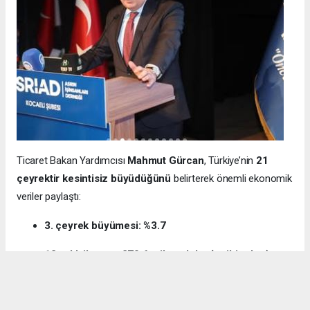
Ticaret Bakan Yardımcısı
Mahmut Gürcan
, Türkiye’nin
21
çeyrektir kesintisiz büyüdüğünü
belirterek önemli ekonomik
veriler paylaştı:
3. çeyrek büyümesi: %3.7
12 aylık ihracat: 270.6 milyar dolar (tarihi rekor)
Milli gelir: 1 trilyon 538 milyar dolar