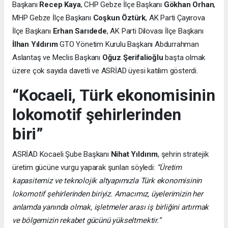
Başkanı
Recep Kaya
, CHP Gebze İlçe Başkanı
Gökhan Orhan
,
MHP Gebze İlçe Başkanı
Coşkun Öztürk
, AK Parti Çayırova
İlçe Başkanı
Erhan Sarıdede
, AK Parti Dilovası İlçe Başkanı
İlhan Yıldırım
GTO Yönetim Kurulu Başkanı Abdurrahman
Aslantaş ve Meclis Başkanı
Oğuz Şerifalioğlu
başta olmak
üzere çok sayıda davetli ve ASRİAD üyesi katılım gösterdi.
“Kocaeli, Türk ekonomisinin
lokomotif şehirlerinden
biri”
ASRİAD Kocaeli Şube Başkanı
Nihat Yıldırım
, şehrin stratejik
üretim gücüne vurgu yaparak şunları söyledi:
“Üretim
kapasitemiz ve teknolojik altyapımızla Türk ekonomisinin
lokomotif şehirlerinden biriyiz. Amacımız, üyelerimizin her
anlamda yanında olmak, işletmeler arası iş birliğini artırmak
ve bölgemizin rekabet gücünü yükseltmektir.”