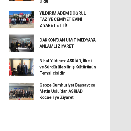
Oldu
YILDIRIM ADEM DOĞRUL
TAZİYE CEMİYET EVİNİ
ZİYARET ETTİ!
DAKKON'DAN ÜMİT MEDYA'YA
ANLAMLI ZİYARET
Nihat Yıldırım: ASRİAD, İlkeli
ve Sürdürülebilir İş Kültürünün
Temsilcisidir
Gebze Cumhuriyet Başsavcısı
Metin Uslu’dan ASRİAD
Kocaeli’ye Ziyaret