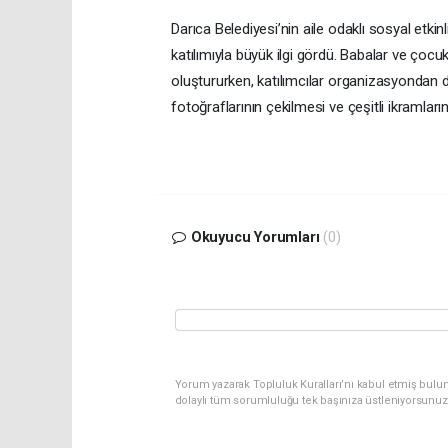
Darıca Belediyesi’nin aile odaklı sosyal etk
katılımıyla büyük ilgi gördü. Babalar ve çocukl
oluştururken, katılımcılar organizasyondan du
fotoğraflarının çekilmesi ve çeşitli ikramları
Okuyucu Yorumları
(0)
Yorum yazarak Topluluk Kuralları’nı kabul etmiş bulun
dolaylı tüm sorumluluğu tek başınıza üstleniyorsunuz