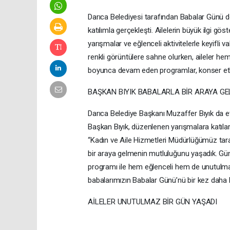
Darıca Belediyesi tarafından Babalar Günü 
katılımla gerçekleşti. Ailelerin büyük ilgi gö
yarışmalar ve eğlenceli aktivitelerle keyifli v
renkli görüntülere sahne olurken, aileler hem
boyunca devam eden programlar, konser etkin
BAŞKAN BIYIK BABALARLA BİR ARAYA GE
Darıca Belediye Başkanı Muzaffer Bıyık da et
Başkan Bıyık, düzenlenen yarışmalara katılar
“Kadın ve Aile Hizmetleri Müdürlüğümüz tara
bir araya gelmenin mutluluğunu yaşadık. Gü
programı ile hem eğlenceli hem de unutulmaz
babalarımızın Babalar Günü’nü bir kez daha ku
AİLELER UNUTULMAZ BİR GÜN YAŞADI