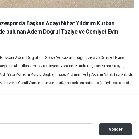
bzespor'da Başkan Adayı Nihat Yıldırım Kurban
'de bulunan Adem Doğrul Taziye ve Cemiyet Evini
u Başkanı Adem Doğrul' un Gebze'ye kazandırdığı Taziye ve Cemiyet Evine
u Başkanı Abdullah Örs, Öz Ka İnşaat Yönetim Kurulu Başkanı Yılmaz Kaya ,
il Yapı Yönetim Kurulu Başkanı İzzet Yıldsırım ve İş Adamı Nihat Tatlı katıldı.
i Milletvekili Cemil Yaman olurken görüşme çekilen hatıra foğrafıyla sona erdi.
Gönder