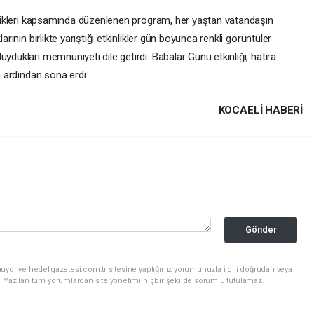
inlikleri kapsamında düzenlenen program, her yaştan vatandaşın
arının birlikte yarıştığı etkinlikler gün boyunca renkli görüntüler
ydukları memnuniyeti dile getirdi. Babalar Günü etkinliği, hatıra
n ardından sona erdi.
KOCAELI HABERİ
Gönder
uyor ve hedefgazetesi.com.tr sitesine yaptığınız yorumunuzla ilgili doğrudan veya
. Yazılan tüm yorumlardan site yönetimi hiçbir şekilde sorumlu tutulamaz.