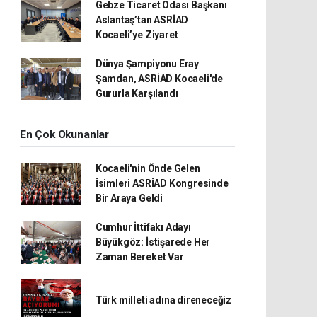
Gebze Ticaret Odası Başkanı
Aslantaş’tan ASRİAD
Kocaeli’ye Ziyaret
Dünya Şampiyonu Eray
Şamdan, ASRİAD Kocaeli'de
Gururla Karşılandı
En Çok Okunanlar
Kocaeli'nin Önde Gelen
İsimleri ASRİAD Kongresinde
Bir Araya Geldi
Cumhur İttifakı Adayı
Büyükgöz: İstişarede Her
Zaman Bereket Var
Türk milleti adına direneceğiz