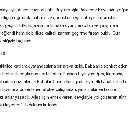
dolayısıyla düzenlenen etkinlik, Bayramoğlu Balyanoz Koyu’nda yoğun
sterdiği programda babalar ve çocukları çeşitli atölye çalışmaları,
akit geçirdi. Etkinlik alanında kurulan oyun parkurları ve yarışmalar
 eğlendi hem de birlikte kaliteli zaman geçirme fırsatı buldu. Gün
liğiyle taçlandı.
LDİ
kinliğe katılarak vatandaşlarla bir araya geldi. Babalarla sohbet eden
ak etkinlik coşkusuna ortak oldu. Başkan Bıyık yaptığı açıklamada,
fından düzenlenen Babalar Günü etkinliğinde kıymetli babalarımızla
n boyunca düzenlenen atölye çalışmaları, yarışmalar ve konser
 anlar yaşadık. Ailesi için emek veren, sevgisiyle yol gösteren tüm
tluyorum.” ifadelerini kullandı.