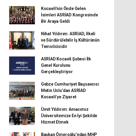
Kocaeli'nin Önde Gelen
İsimleri ASRİAD Kongresinde
Bir Araya Geldi
Nihat Yıldırım: ASRİAD, İlkeli
ve Sürdürülebilir İş Kültürünün
Temsilcisidir
ASRİAD Kocaeli Şubesi İlk
Genel Kurulunu
Gerçekleştiriyor
Gebze Cumhuriyet Başsavcısı
Metin Uslu’dan ASRİAD
Kocaeli’ye Ziyaret
Ümit Yıldırım: Amacımız
Üniversitemize En İyi Şekilde
Hizmet Etmek
Başkan Ömeroğlu’ndan MHP