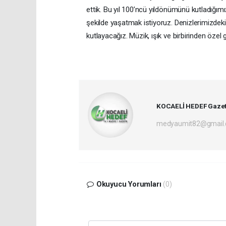
ettik. Bu yıl 100’ncü yıldönümünü kutladığım
şekilde yaşatmak istiyoruz. Denizlerimizdeki
kutlayacağız. Müzik, ışık ve birbirinden özel 
KOCAELİ HEDEF Gazet
medyaumit82@gmail
Okuyucu Yorumları
(0)