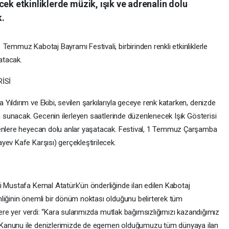
cek etkinliklerde müzik, ışık ve adrenalin dolu
k.
Temmuz Kabotaj Bayramı Festivali, birbirinden renkli etkinliklerle
atacak.
İSİ
ıldırım ve Ekibi, sevilen şarkılarıyla geceye renk katarken, denizde
en sunacak. Gecenin ilerleyen saatlerinde düzenlenecek Işık Gösterisi
yenlere heyecan dolu anlar yaşatacak. Festival, 1 Temmuz Çarşamba
yev Kafe Karşısı) gerçekleştirilecek.
i Mustafa Kemal Atatürk'ün önderliğinde ilan edilen Kabotaj
liğinin önemli bir dönüm noktası olduğunu belirterek tüm
lere yer verdi: “Kara sularımızda mutlak bağımsızlığımızı kazandığımız
 Kanunu ile denizlerimizde de egemen olduğumuzu tüm dünyaya ilan