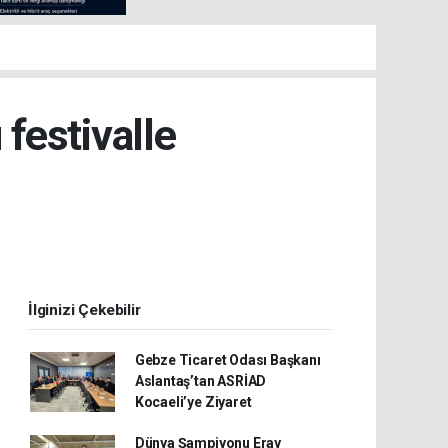
festivalle
İlginizi Çekebilir
Gebze Ticaret Odası Başkanı
Aslantaş’tan ASRİAD
Kocaeli’ye Ziyaret
Dünya Şampiyonu Eray