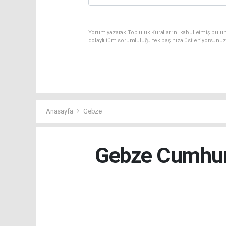
Yorum yazarak Topluluk Kuralları’nı kabul etmiş bulun
dolaylı tüm sorumluluğu tek başınıza üstleniyorsunuz
Anasayfa
Gebze
Gebze Cumhuri