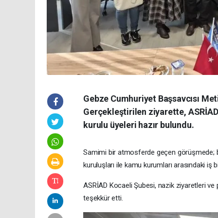
Gebze Cumhuriyet Başsavcısı Metin
Gerçekleştirilen ziyarette, ASRİA
kurulu üyeleri hazır bulundu.
Samimi bir atmosferde geçen görüşmede; bölg
kuruluşları ile kamu kurumları arasındaki iş bi
ASRİAD Kocaeli Şubesi, nazik ziyaretleri ve
teşekkür etti.