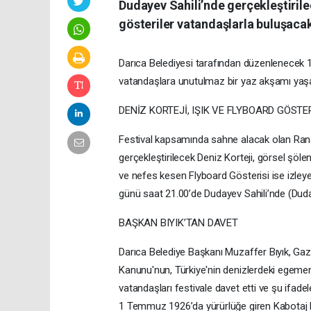
Dudayev Sahili’nde gerçekleştirile
gösteriler vatandaşlarla buluşaca
Darıca Belediyesi tarafından düzenlenecek 1 
vatandaşlara unutulmaz bir yaz akşamı yaş
DENİZ KORTEJİ, IŞIK VE FLYBOARD GÖSTER
Festival kapsamında sahne alacak olan Rana Y
gerçekleştirilecek Deniz Korteji, görsel şöl
ve nefes kesen Flyboard Gösterisi ise izle
günü saat 21.00’de Dudayev Sahili’nde (Duda
BAŞKAN BIYIK’TAN DAVET
Darıca Belediye Başkanı Muzaffer Bıyık, Gaz
Kanunu'nun, Türkiye'nin denizlerdeki egemen
vatandaşları festivale davet etti ve şu ifade
1 Temmuz 1926’da yürürlüğe giren Kabotaj