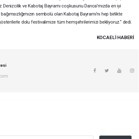
ız Denizcilik ve Kabotaj Bayramı coşkusunu Darıca’mızda en iyi
 bağımsızlığımızın sembolü olan Kabotaj Bayramı’nı hep birlikte
gösterilerle dolu festivalimize tüm hemşehrilerimizi bekliyoruz.” dedi.
KOCAELI HABERİ
esi
.com