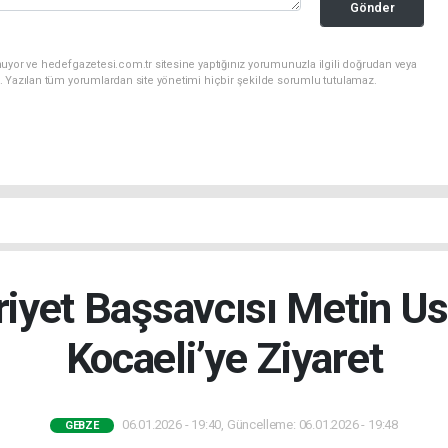
Gönder
uyor ve hedefgazetesi.com.tr sitesine yaptığınız yorumunuzla ilgili doğrudan veya
. Yazılan tüm yorumlardan site yönetimi hiçbir şekilde sorumlu tutulamaz.
yet Başsavcısı Metin U
Kocaeli’ye Ziyaret
06.01.2026 - 19:40, Güncelleme: 06.01.2026 - 19:48
GEBZE