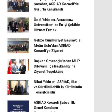
Şamdan, ASRİAD Kocaeli'de
Gururla Karşılandı
Ümit Yıldırım: Amacımız
Üniversitemize En İyi Şekilde
Hizmet Etmek
Gebze Cumhuriyet Başsavcısı
Metin Uslu’dan ASRİAD
Kocaeli’ye Ziyaret
Başkan Ömeroğlu’ndan MHP
Dilovası İlçe Başkanlığı’na
Ziyaret Teşekkürü
Nihat Yıldırım: ASRİAD, İlkeli
ve Sürdürülebilir İş Kültürünün
Temsilcisidir
ASRİAD Kocaeli Şubesi İlk
Genel Kurulunu