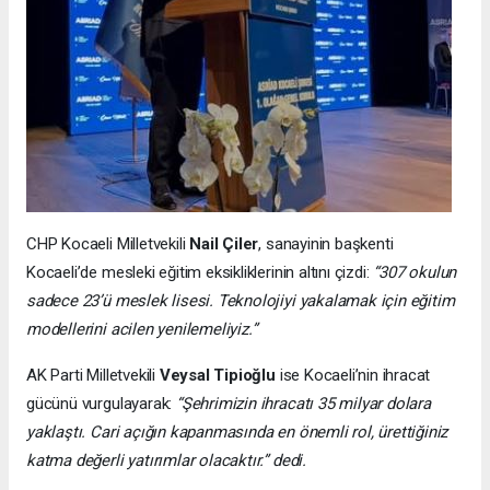
CHP Kocaeli Milletvekili
Nail Çiler
, sanayinin başkenti
Kocaeli’de mesleki eğitim eksikliklerinin altını çizdi:
“307 okulun
sadece 23’ü meslek lisesi. Teknolojiyi yakalamak için eğitim
modellerini acilen yenilemeliyiz.”
AK Parti Milletvekili
Veysal Tipioğlu
ise Kocaeli’nin ihracat
gücünü vurgulayarak:
“Şehrimizin ihracatı 35 milyar dolara
yaklaştı. Cari açığın kapanmasında en önemli rol, ürettiğiniz
katma değerli yatırımlar olacaktır.” dedi.