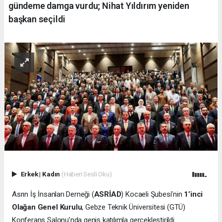
gündeme damga vurdu; Nihat Yıldırım yeniden
başkan seçildi
Erkek
|
Kadın
(Haberi Sesli Oku)
Asrın İş İnsanları Derneği (
ASRİAD
) Kocaeli Şubesi’nin
1’inci
Olağan Genel Kurulu
, Gebze Teknik Üniversitesi (GTÜ)
Konferans Salonu’nda geniş katılımla gerçekleştirildi.