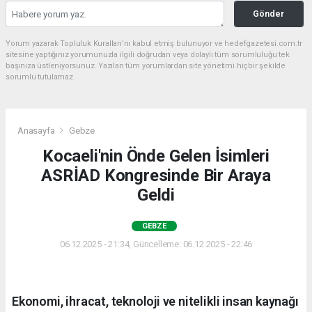
Gönder
Yorum yazarak Topluluk Kuralları’nı kabul etmiş bulunuyor ve hedefgazetesi.com.tr
sitesine yaptığınız yorumunuzla ilgili doğrudan veya dolaylı tüm sorumluluğu tek
başınıza üstleniyorsunuz. Yazılan tüm yorumlardan site yönetimi hiçbir şekilde
sorumlu tutulamaz.
Anasayfa
Gebze
Kocaeli'nin Önde Gelen İsimleri
ASRİAD Kongresinde Bir Araya
Geldi
GEBZE
06.12.2025 - 21:34, Güncelleme: 06.12.2025 - 22:46
Ekonomi, ihracat, teknoloji ve nitelikli insan kaynağı