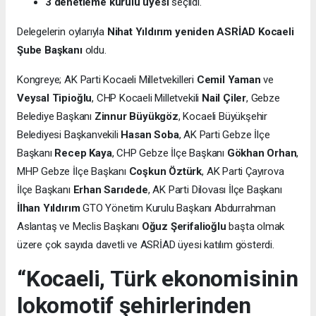
3 denetleme kurulu üyesi
seçildi.
Delegelerin oylarıyla
Nihat Yıldırım yeniden ASRİAD Kocaeli
Şube Başkanı
oldu.
Kongreye; AK Parti Kocaeli Milletvekilleri
Cemil Yaman
ve
Veysal Tipioğlu
, CHP Kocaeli Milletvekili
Nail Çiler
, Gebze
Belediye Başkanı
Zinnur Büyükgöz
, Kocaeli Büyükşehir
Belediyesi Başkanvekili
Hasan Soba
, AK Parti Gebze İlçe
Başkanı
Recep Kaya
, CHP Gebze İlçe Başkanı
Gökhan Orhan
,
MHP Gebze İlçe Başkanı
Coşkun Öztürk
, AK Parti Çayırova
İlçe Başkanı
Erhan Sarıdede
, AK Parti Dilovası İlçe Başkanı
İlhan Yıldırım
GTO Yönetim Kurulu Başkanı Abdurrahman
Aslantaş ve Meclis Başkanı
Oğuz Şerifalioğlu
başta olmak
üzere çok sayıda davetli ve ASRİAD üyesi katılım gösterdi.
“Kocaeli, Türk ekonomisinin
lokomotif şehirlerinden