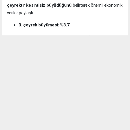
çeyrektir kesintisiz büyüdüğünü
belirterek önemli ekonomik
veriler paylaştı:
3. çeyrek büyümesi: %3.7
12 aylık ihracat: 270.6 milyar dolar (tarihi rekor)
Milli gelir: 1 trilyon 538 milyar dolar
Gürcan ayrıca e-ticaret hacminin
136 milyar TL’den 3 trilyon
TL’ye
yükseldiğini, bugün
600 bin işletmenin
e-ticarette aktif
olduğunu söyledi.
Kocaeli’nin dış ticaret verilerine de dikkat çeken
Gürcan:
“2024’te ihracat %7.3 artarak 32 milyar dolara ulaştı.
İhracatın ithalatı karşılama oranı 2025’te %87.5’e yükseldi. Bu
tablo Kocaeli’nin üretim gücünü net şekilde ortaya koyuyor.”
Bağış: “Türkiye, dünyanın