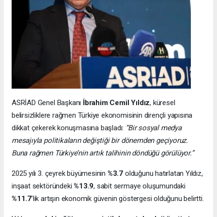
ASRİAD Genel Başkanı
İbrahim Cemil Yıldız
, küresel
belirsizliklere rağmen Türkiye ekonomisinin dirençli yapısına
dikkat çekerek konuşmasına başladı:
“Bir sosyal medya
mesajıyla politikaların değiştiği bir dönemden geçiyoruz.
Buna rağmen Türkiye’nin artık talihinin döndüğü görülüyor.”
2025 yılı 3. çeyrek büyümesinin
%3.7
olduğunu hatırlatan Yıldız,
inşaat sektöründeki
%13.9
, sabit sermaye oluşumundaki
%11.7
’lik artışın ekonomik güvenin göstergesi olduğunu belirtti.